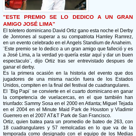
"ESTE PREMIO SE LO DEDICO A UN GRAN
AMIGO JOSÉ LIMA"
El toletero dominicano David Ortiz gano esta noche el Derby
de Jonrones al superar a su compatriota Hamley Ramrez,
en un evento celebrado en el Angels Standium de Anaheim.
¨Este premio se lo dedico a un gran amigo que falleció y es
a José Lima, a la verdad yo quería estar aquí y dar un buen
espectaculo¨, dijo Ortiz tras ser entrevistado despues de
ganar el derby.
Es la primera ocasión en la historia del evento que dos
jugadores de una misma nación fuera de los Estados
Unidos, compiten en la final del festival de cuadrangulares.
El ¨Big Papi¨ se convierte en el cuarto dominicano en ganar
la competencia de vuelacercas, en el que también han
triunfado: Sammy Sosa en el 2000 en Atlanta; Miguel Tejada
en el 2004 en el Minute Maid Park de Houston y Vladimir
Guerrero en el 2007 AT&T Park de San Francisco.
Ortiz, quien batea para un promedio de bateo de 263, con
18 cuadrangulares y 57 remolcadas en lo que va de la
temporada como designado con el equipo de los Medias