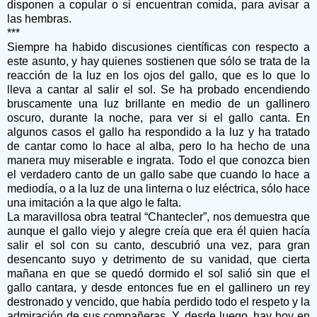
disponen a copular o si encuentran comida, para avisar a
las hembras.
***
Siempre ha habido discusiones científicas con respecto a
este asunto, y hay quienes sostienen que sólo se trata de la
reacción de la luz en los ojos del gallo, que es lo que lo
lleva a cantar al salir el sol. Se ha probado encendiendo
bruscamente una luz brillante en medio de un gallinero
oscuro, durante la noche, para ver si el gallo canta. En
algunos casos el gallo ha respondido a la luz y ha tratado
de cantar como lo hace al alba, pero lo ha hecho de una
manera muy miserable e ingrata. Todo el que conozca bien
el verdadero canto de un gallo sabe que cuando lo hace a
mediodía, o a la luz de una linterna o luz eléctrica, sólo hace
una imitación a la que algo le falta.
La maravillosa obra teatral “Chantecler”, nos demuestra que
aunque el gallo viejo y alegre creía que era él quien hacía
salir el sol con su canto, descubrió una vez, para gran
desencanto suyo y detrimento de su vanidad, que cierta
mañana en que se quedó dormido el sol salió sin que el
gallo cantara, y desde entonces fue en el gallinero un rey
destronado y vencido, que había perdido todo el respeto y la
admiración de sus compañeras. Y, desde luego, hay hoy en