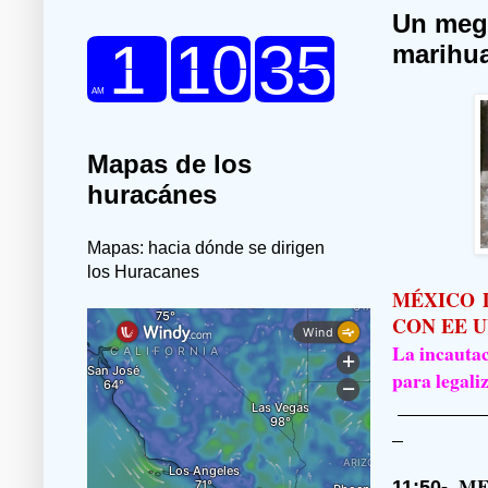
Un mega
marihu
Mapas de los
huracánes
Mapas: hacia dónde se dirigen
los Huracanes
MÉXICO
CON EE 
La incautac
para legali
ME
11:50-