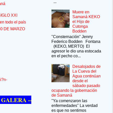
...
aná
Muere en
IGLO XXI
Samaná KEKO
el Hijo de
n todo el país
Cutonga
30 DE MARZO
Bodden
"Consternación" Jenrry
Federico Bodden Fontana
(KEKO, MERTO) El
agresor le dio una estocada
en el pecho co...
Desalojados de
La Cueva del
Agua continúan
i?n-
desde el
sábado pasado
ocupando la gobernación
de Samaná
RA --SÍ QUIERE PASAR UN MOMENTO D
"Ya comenzaron las
enfermedades" La verdad
es que no sentimos