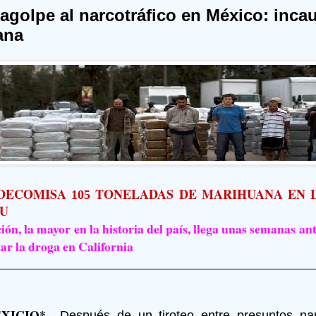
golpe al narcotráfico en México: inca
ana
 DECOMISA
TONELADAS DE MARIHUANA EN 
105
UU
ión, la mayor en la historia del país, llega unas semanas ant
zar la droga en California
XICIO*-.
Después de un tiroteo entre presuntos narc