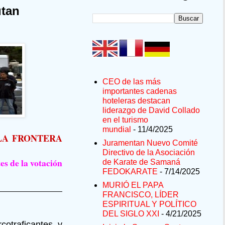
utan
CEO de las más
importantes cadenas
hoteleras destacan
liderazgo de David Collado
en el turismo
mundial
- 11/4/2025
LA FRONTERA
Juramentan Nuevo Comité
Directivo de la Asociación
es de la votación
de Karate de Samaná
FEDOKARATE
- 7/14/2025
MURIÓ EL PAPA
FRANCISCO, LÍDER
ESPIRITUAL Y POLÍTICO
DEL SIGLO XXI
- 4/21/2025
otraficantes y