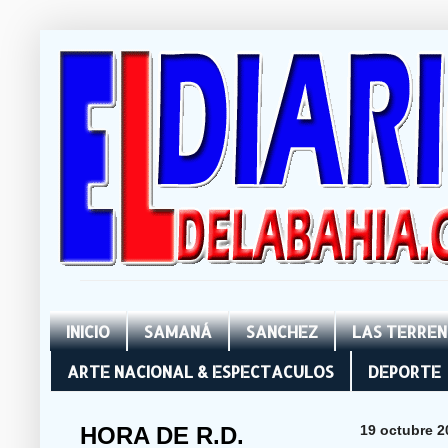
INICIO
SAMANÁ
SANCHEZ
LAS TERRE
ARTE NACIONAL & ESPECTACULOS
DEPORTE
HORA DE R.D.
19 octubre 2