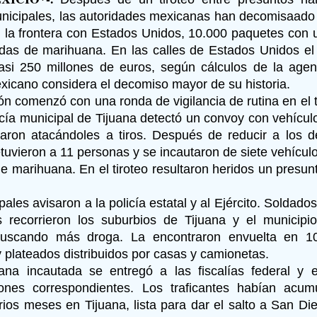
unicipales, las autoridades mexicanas han decomisaado 
n la frontera con Estados Unidos, 10.000 paquetes con 
das de marihuana. En las calles de Estados Unidos el a
asi 250 millones de euros, según cálculos de la agen
exicano considera el decomiso mayor de su historia.
ón comenzó con una ronda de vigilancia de rutina en el 
licía municipal de Tijuana detectó un convoy con vehíc
aron atacándoles a tiros. Después de reducir a los de
tuvieron a 11 personas y se incautaron de siete vehícu
e marihuana. En el tiroteo resultaron heridos un presun
ales avisaron a la policía estatal y al Ejército. Soldad
s recorrieron los suburbios de Tijuana y el municip
buscando más droga. La encontraron envuelta en 1
 plateados distribuidos por casas y camionetas.
na incautada se entregó a las fiscalías federal y e
iones correspondientes. Los traficantes habían acu
rios meses en Tijuana, lista para dar el salto a San Die