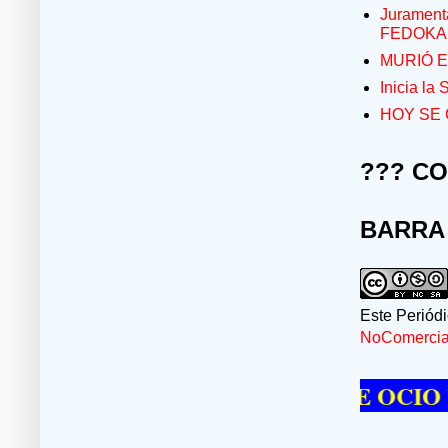
Jurament
FEDOKA
MURIÓ E
Inicia la
HOY SE 
??? C
BARRA
Este Periód
NoComercial
E PASAR UN MOMENTO DE OCIO VISIT