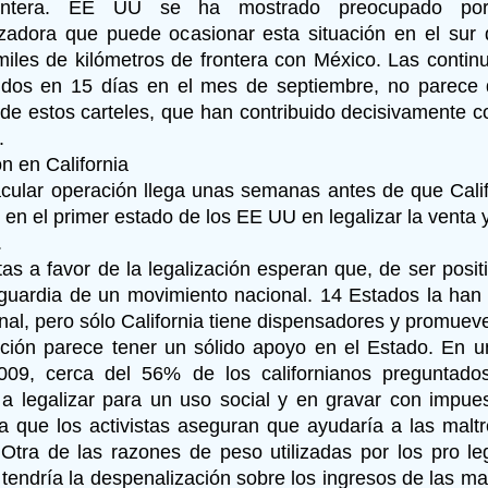
ontera. EE UU se ha mostrado preocupado por 
izadora que puede ocasionar esta situación en el sur
iles de kilómetros de frontera con México. Las contin
 dos en 15 días en el mes de septiembre, no parece
de estos carteles, que han contribuido decisivamente c
.
n en California
cular operación llega unas semanas antes de que Calif
 en el primer estado de los EE UU en legalizar la venta 
.
tas a favor de la legalización esperan que, de ser positi
guardia de un movimiento nacional. 14 Estados la han 
nal, pero sólo California tiene dispensadores y promueve
ación parece tener un sólido apoyo en el Estado. En 
2009, cerca del 56% de los californianos preguntado
 a legalizar para un uso social y en gravar con impues
 que los activistas aseguran que ayudaría a las malt
. Otra de las razones de peso utilizadas por los pro le
 tendría la despenalización sobre los ingresos de las ma