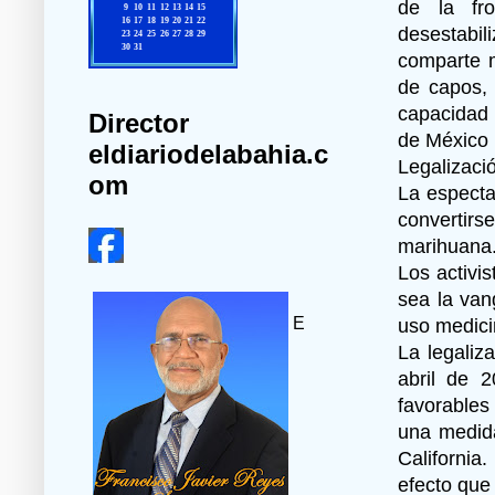
de la fr
desestabil
comparte m
de capos,
capacidad 
Director
de México 
eldiariodelabahia.c
Legalizació
om
La especta
convertirse
marihuana
Los activis
sea la van
E
uso medici
La legaliz
abril de 
favorables
una medida
California
efecto que