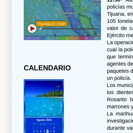
policías m
Tijuana, e
105 tonela
valor de c
Ejército m
La operaci
cual la po
que termin
agentes de
CALENDARIO
paquetes d
un policía.
Los municip
los diente
Rosarito 
marrones y
La marihua
investigac
durante va