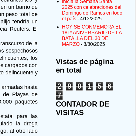
Inicia la Semana Santa
en un barrio de
2025 con celebraciones del
Domingo de Ramos en todo
un peso total de
el país
- 4/13/2025
lijo tendría un
HOY SE CONMEMORA EL
cia Reuters. El
181º ANIVERSARIO DE LA
BATALLA DEL 30 DE
transcurso de la
MARZO
- 3/30/2025
ulos sospechosos
lincuentes, los
Vistas de página
los cargados con
en total
to delincuente y
2
9
0
1
5
6
os armadas hasta
7
io de Playas de
0.000 paquetes
CONTADOR DE
VISITAS
statal para las
mulado la droga
go, al otro lado