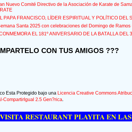
an Nuevo Comité Directivo de la Asociación de Karate de Sam
RATE
L PAPA FRANCISCO, LÍDER ESPIRITUAL Y POLÍTICO DEL S
 Semana Santa 2025 con celebraciones del Domingo de Ramos e
CONMEMORA EL 181º ANIVERSARIO DE LA BATALLA DEL 
OMPARTELO CON TUS AMIGOS ???
ico Esta Protegido bajo una
Licencia Creative Commons Atribuc
-CompartirIgual 2.5 Gen?rica
.
A RESTAURANT PLAYITA EN LAS GALE