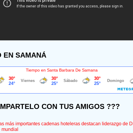
O EN SAMANÁ
Tiempo en Santa Barbara De Samana
OMPARTELO CON TUS AMIGOS ???
s más importantes cadenas hoteleras destacan liderazgo de D
o mundial