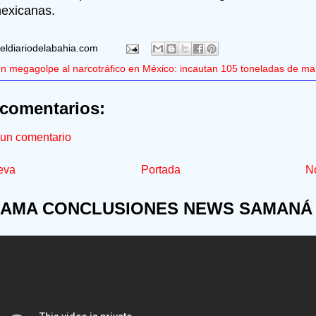
mexicanas.
eldiariodelabahia.com
n megagolpe al narcotráfico en México: incautan 105 toneladas de ma
comentarios:
 un comentario
eva
Portada
No
AMA CONCLUSIONES NEWS SAMANÁ