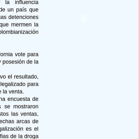
la influencia
 de un país que
uas detenciones
 que mermen la
olombianización
ornia vote para
y posesión de la
vo el resultado,
legalizado para
 la venta.
una encuesta de
s se mostraron
tos las ventas,
rechas arcas de
galización es el
fias de la droga