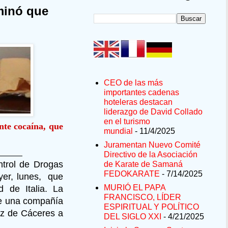
minó que
CEO de las más
importantes cadenas
hoteleras destacan
liderazgo de David Collado
en el turismo
nte cocaína, que
mundial
- 11/4/2025
Juramentan Nuevo Comité
Directivo de la Asociación
trol de Drogas
de Karate de Samaná
FEDOKARATE
- 7/14/2025
yer, lunes, que
MURIÓ EL PAPA
 de Italia. La
FRANCISCO, LÍDER
de una compañía
ESPIRITUAL Y POLÍTICO
ez de Cáceres a
DEL SIGLO XXI
- 4/21/2025