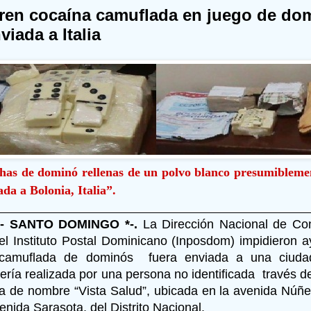
ren cocaína camuflada en juego de do
viada a Italia
chas de dominó rellenas de un polvo blanco presumibleme
ada a Bolonia, Italia”.
 - SANTO DOMINGO *-.
La Dirección Nacional de Con
l Instituto Postal Dominicano (Inposdom) impidieron a
 camuflada de dominós fuera enviada a una ciudad
ería realizada por una persona no identificada través 
 de nombre “Vista Salud”, ubicada en la avenida Núñ
nida Sarasota, del Distrito Nacional.