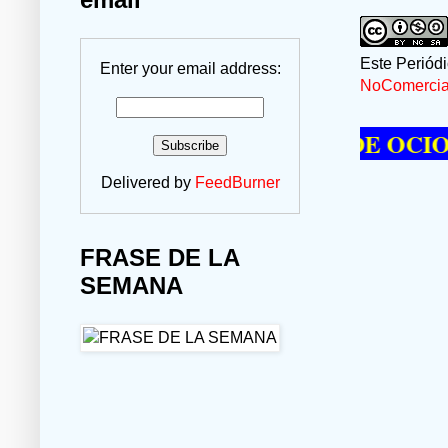
Este Periód
Enter your email address:
NoComercial
RE PASAR UN MOMENTO DE OCIO VISI
Delivered by
FeedBurner
FRASE DE LA
SEMANA