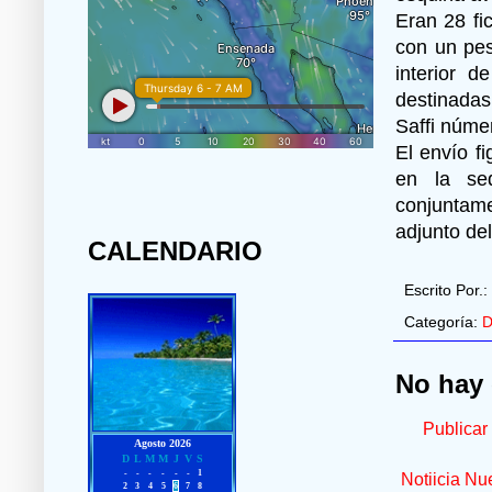
Eran 28 fi
con un pes
interior d
destinadas
Saffi númer
El envío f
en la se
conjuntam
adjunto del
CALENDARIO
Escrito Por.:
Categoría:
D
No hay 
Publicar
Notiicia Nu