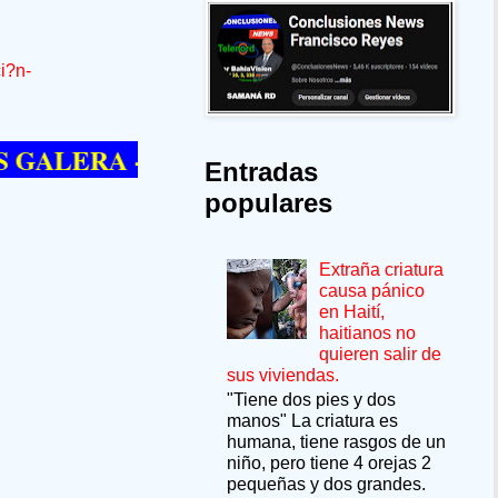
i?n-
ERA --SÍ QUIERE PASAR UN MOMENTO 
Entradas
populares
Extraña criatura
causa pánico
en Haití,
haitianos no
quieren salir de
sus viviendas.
"Tiene dos pies y dos
manos" La criatura es
humana, tiene rasgos de un
niño, pero tiene 4 orejas 2
pequeñas y dos grandes.