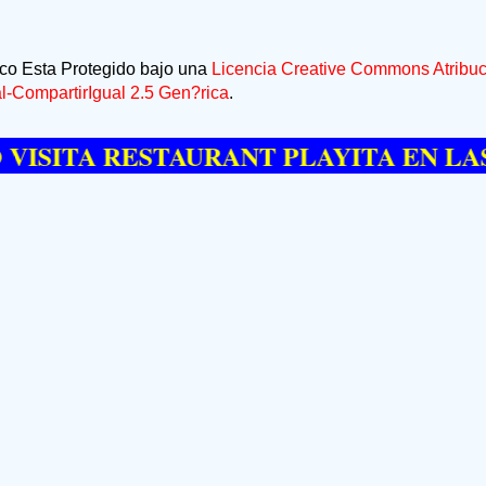
ico Esta Protegido bajo una
Licencia Creative Commons Atribuc
-CompartirIgual 2.5 Gen?rica
.
TA RESTAURANT PLAYITA EN LAS GAL