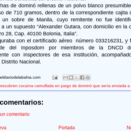
chas de dominó rellenas de un polvo blanco presumibl
o de 710 gramos, dentro de la correspondiente cajita d
e un sobre de Manila, cuyo remitente no fue identi
 a un supuesto “Alexander Gutara, con domicilio en la c
o 28, Cap. 40100 Bolonia, Italia”.
iguraba con el certificado aéreo número 033216231, y
de del Inposdom por miembros de la DNCD des
ente con inspectores de esa institución, acompañado
 Distrito Nacional.
eldiariodelabahia.com
escubren cocaína camuflada en juego de dominó que sería enviada a I
comentarios:
 un comentario
eva
Portada
No