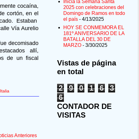
Inicia la Semana Santa
emente cocaína,
2025 con celebraciones del
e cortón, en el
Domingo de Ramos en todo
el país
- 4/13/2025
ficado. Estaban
HOY SE CONMEMORA EL
alle Vía Aurelio
181º ANIVERSARIO DE LA
BATALLA DEL 30 DE
 fue decomisado
MARZO
- 3/30/2025
tacados allí,
s de un fiscal
Vistas de página
en total
2
9
0
1
6
3
talia
6
CONTADOR DE
VISITAS
ticias Anteriores