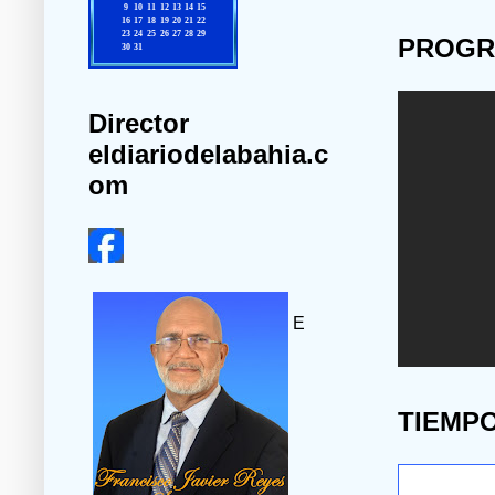
PROGR
Director
eldiariodelabahia.c
om
E
TIEMP