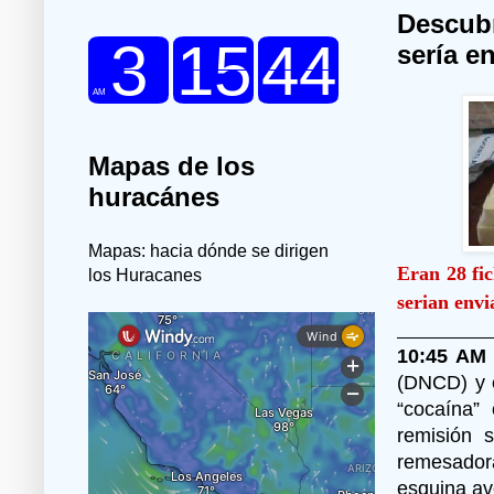
Descub
sería en
Mapas de los
huracánes
Mapas: hacia dónde se dirigen
Eran
28 fi
los Huracanes
serian envi
10:45 AM
(DNCD) y e
“cocaína”
remisión s
remesadora
esquina ave