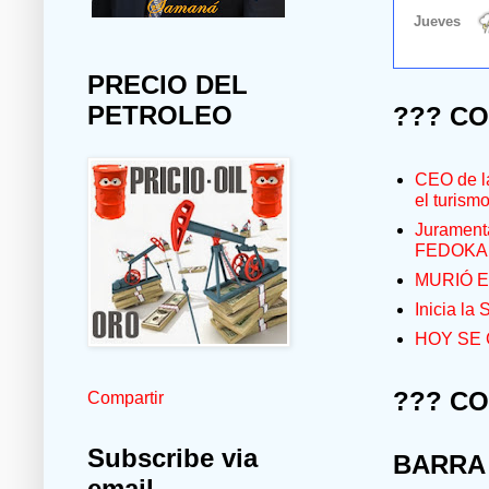
PRECIO DEL
PETROLEO
??? C
CEO de la
el turism
Jurament
FEDOKA
MURIÓ E
Inicia la
HOY SE 
??? C
Compartir
Subscribe via
BARRA
email