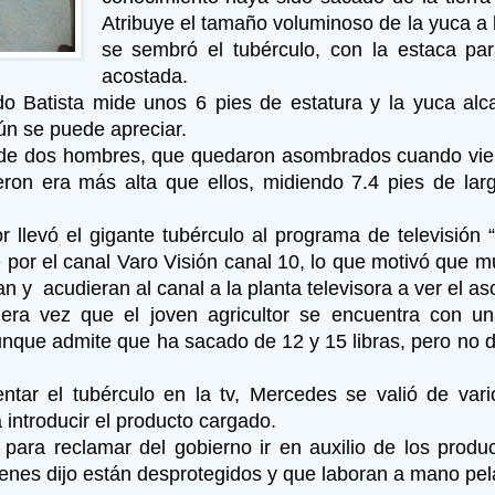
Atribuye el tamaño voluminoso de la yuca a 
se sembró el tubérculo, con la estaca pa
acostada.
do Batista mide unos 6 pies de estatura y la yuca alc
gún se puede apreciar.
 de dos hombres, que quedaron asombrados cuando vie
eron era más alta que ellos, midiendo 7.4 pies de larg
tor llevó el gigante tubérculo al programa de televisión
 por el canal Varo Visión canal 10, lo que motivó que 
an y acudieran al canal a la planta televisora a ver el 
mera vez que el joven agricultor se encuentra con u
nque admite que ha sacado de 12 y 15 libras, pero no d
ntar el tubérculo en la tv, Mercedes se valió de var
 introducir el producto cargado.
para reclamar del gobierno ir en auxilio de los produ
enes dijo están desprotegidos y que laboran a mano pel