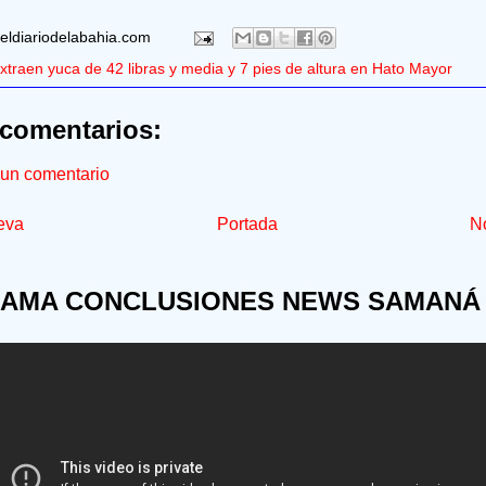
eldiariodelabahia.com
xtraen yuca de 42 libras y media y 7 pies de altura en Hato Mayor
comentarios:
 un comentario
eva
Portada
No
AMA CONCLUSIONES NEWS SAMANÁ