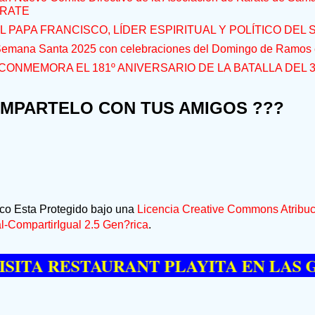
RATE
L PAPA FRANCISCO, LÍDER ESPIRITUAL Y POLÍTICO DEL S
 Semana Santa 2025 con celebraciones del Domingo de Ramos e
CONMEMORA EL 181º ANIVERSARIO DE LA BATALLA DEL 
OMPARTELO CON TUS AMIGOS ???
ico Esta Protegido bajo una
Licencia Creative Commons Atribuc
-CompartirIgual 2.5 Gen?rica
.
 RESTAURANT PLAYITA EN LAS GALER