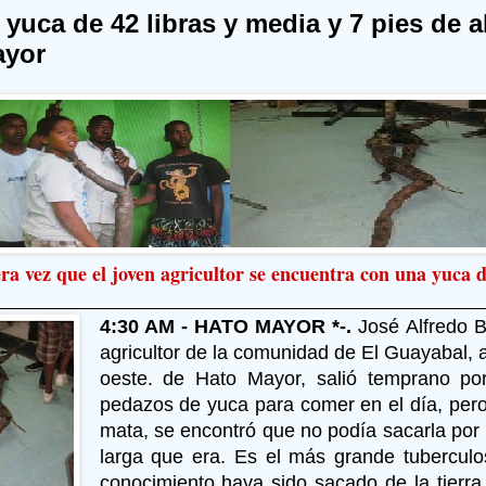
 yuca de 42 libras y media y 7 pies de a
ayor
ra vez que el joven agricultor se encuentra con una yuca 
4:30 AM - HATO MAYOR *-.
José Alfredo B
agricultor de la comunidad de El Guayabal, a
oeste. de Hato Mayor, salió temprano po
pedazos de yuca para comer en el día, per
mata, se encontró que no podía sacarla por 
larga que era. Es el más grande tubercul
conocimiento haya sido sacado de la tierr