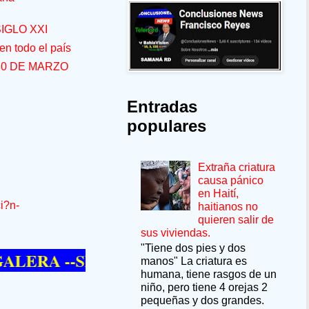
IGLO XXI
n todo el país
30 DE MARZO
Entradas
populares
Extraña criatura
causa pánico
en Haití,
i?n-
haitianos no
quieren salir de
sus viviendas.
"Tiene dos pies y dos
A --SÍ QUIERE PASAR UN MOMENTO DE
manos" La criatura es
humana, tiene rasgos de un
niño, pero tiene 4 orejas 2
pequeñas y dos grandes.