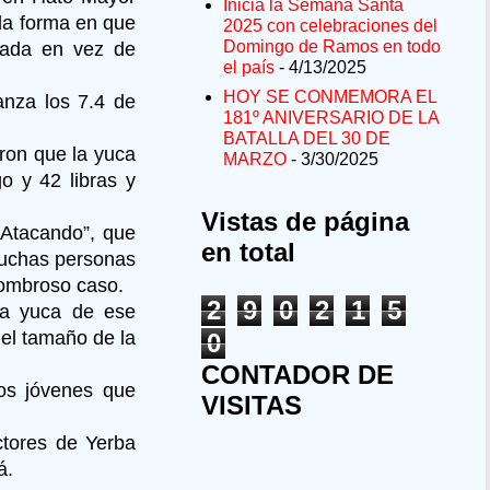
Inicia la Semana Santa
la forma en que
2025 con celebraciones del
Domingo de Ramos en todo
rada en vez de
el país
- 4/13/2025
HOY SE CONMEMORA EL
anza los 7.4 de
181º ANIVERSARIO DE LA
BATALLA DEL 30 DE
ron que la yuca
MARZO
- 3/30/2025
o y 42 libras y
Vistas de página
 “Atacando”, que
en total
muchas personas
asombroso caso.
2
9
0
2
1
5
na yuca de ese
el tamaño de la
0
CONTADOR DE
ios jóvenes que
VISITAS
ctores de Yerba
á.