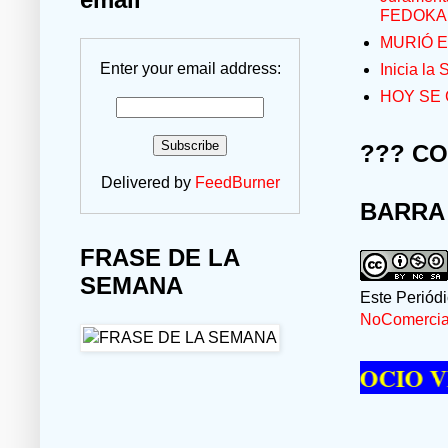
FEDOKA
MURIÓ E
Enter your email address:
Inicia la
HOY SE 
??? C
Delivered by
FeedBurner
BARRA
FRASE DE LA
SEMANA
Este Periód
NoComercial
 PASAR UN MOMENTO DE OCIO VISITA