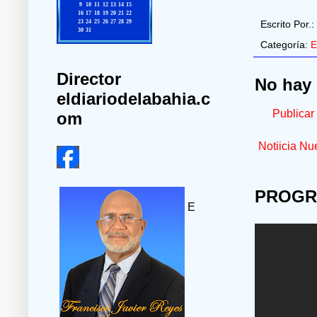
Escrito Por.:
Categoría:
E
Director
No hay 
eldiariodelabahia.c
Publicar
om
Notiicia Nu
PROGR
E