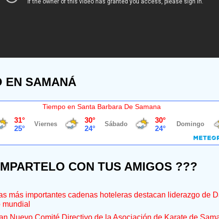
O EN SAMANÁ
Tiempo en Santa Barbara De Samana
OMPARTELO CON TUS AMIGOS ???
s más importantes cadenas hoteleras destacan liderazgo de D
o mundial
an Nuevo Comité Directivo de la Asociación de Karate de Sam