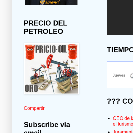
PRECIO DEL
PETROLEO
TIEMP
??? C
Compartir
CEO de la
Subscribe via
el turism
email
Jurament