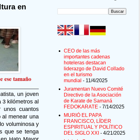
ltura en
CEO de las más
importantes cadenas
hoteleras destacan
liderazgo de David Collado
en el turismo
de ese tamaño
mundial
- 11/4/2025
Juramentan Nuevo Comité
atista, un joven
Directivo de la Asociación
de Karate de Samaná
 3 kilómetros al
FEDOKARATE
- 7/14/2025
r unos cuantos
MURIÓ EL PAPA
o al menear una
FRANCISCO, LÍDER
lo voluminosa y
ESPIRITUAL Y POLÍTICO
os que se tenga
DEL SIGLO XXI
- 4/21/2025
a en Hato Mayor