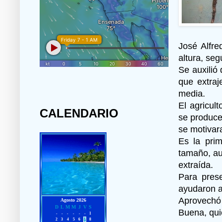
José Alfre
altura, se
Se auxilió
que extraj
media.
El agricul
CALENDARIO
se produce
se motivar
Es la pri
tamaño, au
extraída.
Para prese
ayudaron a
Aprovechó 
Buena, qui