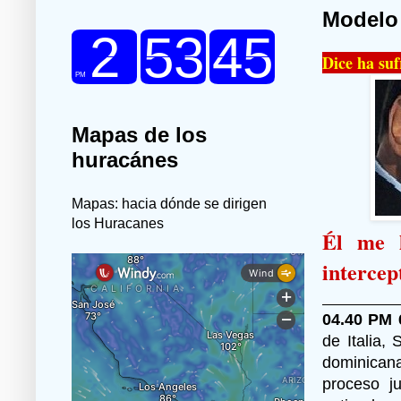
Modelo 
Dice ha suf
Mapas de los
huracánes
Mapas: hacia dónde se dirigen
los Huracanes
Él me l
intercep
04.40 PM 6
de Italia,
dominicana
proceso j