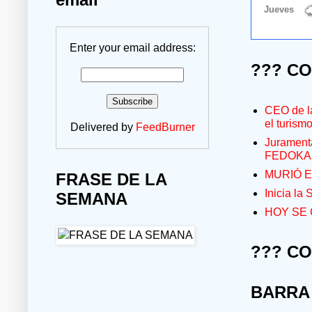
Enter your email address:
??? C
CEO de la
el turism
Delivered by
FeedBurner
Jurament
FEDOKA
MURIÓ E
FRASE DE LA
Inicia la
SEMANA
HOY SE 
??? C
BARRA