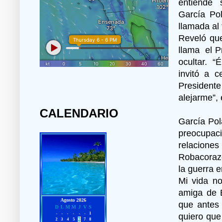
entiende s
García Po
llamada al 
Reveló que
llama el P
ocultar. “
invitó a 
President
alejarme”, 
CALENDARIO
García Pol
preocupac
relacion
Robacoraz
la guerra e
Mi vida no
amiga de B
que antes 
quiero que