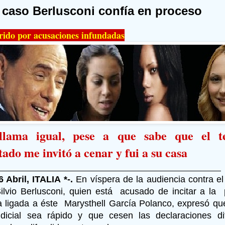
caso Berlusconi confía en proceso
rido por acusaciones infundadas
lama igual, pese a que sabe que el te
tado me invitó a cenar y fui a su casa
 Abril, ITALIA *-.
En víspera de la audiencia contra el
 Silvio Berlusconi, quien está acusado de incitar a la 
 ligada a éste Marysthell García Polanco, expresó qu
udicial sea rápido y que cesen las declaraciones di