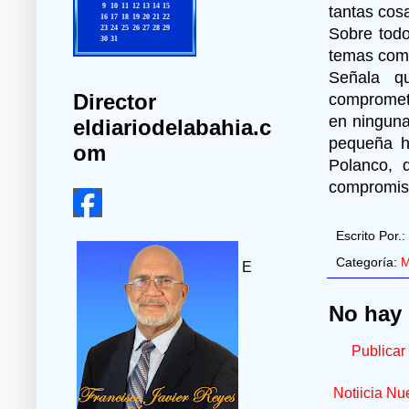
tantas cosa
Sobre todo
temas como
Señala q
Director
compromete
en ninguna
eldiariodelabahia.c
pequeña h
om
Polanco,
compromiso
Escrito Por.:
Categoría:
M
E
No hay 
Publicar
Notiicia Nu