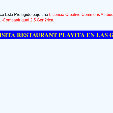
ico Esta Protegido bajo una
Licencia Creative Commons Atribuc
-CompartirIgual 2.5 Gen?rica
.
RESTAURANT PLAYITA EN LAS GALERA