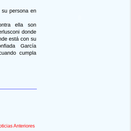
o su persona en
ntra ella son
erlusconi donde
nde está con su
onfiada García
cuando cumpla
ticias Anteriores