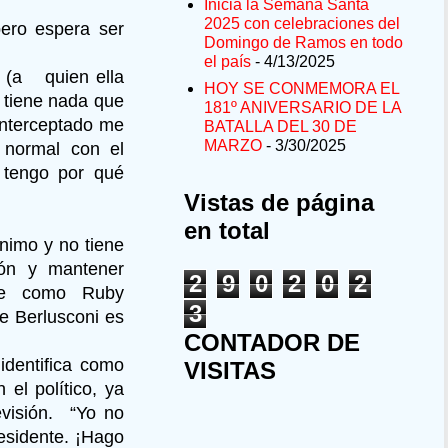
Inicia la Semana Santa
2025 con celebraciones del
ero espera ser
Domingo de Ramos en todo
el país
- 4/13/2025
i (a quien ella
HOY SE CONMEMORA EL
o tiene nada que
181º ANIVERSARIO DE LA
 interceptado me
BATALLA DEL 30 DE
MARZO
- 3/30/2025
 normal con el
 tengo por qué
Vistas de página
en total
nimo y no tiene
ión y mantener
2
9
0
2
0
2
nte como Ruby
3
 Berlusconi es
CONTADOR DE
identifica como
VISITAS
el político, ya
evisión. “Yo no
esidente. ¡Hago