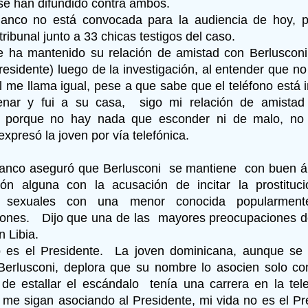
e han difundido contra ambos.
lanco no está convocada para la audiencia de hoy, p
tribunal junto a 33 chicas testigos del caso.
 ha mantenido su relación de amistad con Berluscon
residente) luego de la investigación, al entender que n
Él me llama igual, pese a que sabe que el teléfono está
cenar y fui a su casa, sigo mi relación de amistad
e porque no hay nada que esconder ni de malo, no
expresó la joven por vía telefónica.
anco aseguró que Berlusconi se mantiene con buen á
ión alguna con la acusación de incitar la prostituc
es sexuales con una menor conocida popularme
ones. Dijo que una de las mayores preocupaciones de
n Libia.
 es el Presidente. La joven dominicana, aunque se 
erlusconi, deplora que su nombre lo asocien solo con 
de estallar el escándalo tenía una carrera en la tel
 me sigan asociando al Presidente, mi vida no es el Pr