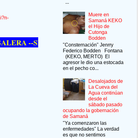
...
Muere en
i?n-
Samaná KEKO
el Hijo de
Cutonga
Bodden
 --SÍ QUIERE PASAR UN MOMENTO DE
"Consternación" Jenrry
Federico Bodden Fontana
(KEKO, MERTO) El
agresor le dio una estocada
en el pecho co...
Desalojados de
La Cueva del
Agua continúan
desde el
sábado pasado
ocupando la gobernación
de Samaná
"Ya comenzaron las
enfermedades" La verdad
es que no sentimos