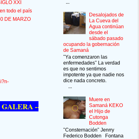
...
IGLO XXI
n todo el país
Desalojados de
30 DE MARZO
La Cueva del
Agua continúan
desde el
sábado pasado
ocupando la gobernación
de Samaná
"Ya comenzaron las
enfermedades" La verdad
es que no sentimos
impotente ya que nadie nos
dice nada concreto.
i?n-
...
Muere en
RA --SÍ QUIERE PASAR UN MOMENTO 
Samaná KEKO
el Hijo de
Cutonga
Bodden
"Consternación" Jenrry
Federico Bodden Fontana