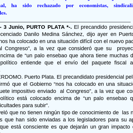
onal, ha sido rechazado por economistas, sindicali
es.
- 3 Junio, PURTO PLATA *-.
El precandido presidenc
icenciado Danilo Medina Sánchez, dijo ayer en Puer
nos ha colocado en una situación difícil con el nuevo pa
l Congreso”, a la vez que consideró que su proyecto
ncima de “un palo ensebao que ahora tiene muchas di
 político entiende que el envío del paquete fiscal
.
DOMO. Puerto Plata. El precandidato presidencial pel
irmó que el Gobierno “nos ha colocado en una situación
ete impositivo enviado al Congreso”, a la vez que c
político está colocado encima de “un palo ensebao q
cultades para subir”.
eló que no tienen ningún tipo de conocimiento de las
 que han sido enviadas a los legisladores para su a
que está consciente es que dejarán un gran impacto 