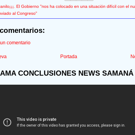
anilo¡¡¡. El Gobierno "nos ha colocado en una situación difícil con el 
nviado al Congreso"
comentarios:
 un comentario
eva
Portada
No
AMA CONCLUSIONES NEWS SAMANÁ