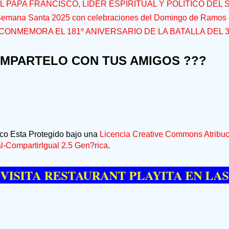
L PAPA FRANCISCO, LÍDER ESPIRITUAL Y POLÍTICO DEL S
 Semana Santa 2025 con celebraciones del Domingo de Ramos e
CONMEMORA EL 181º ANIVERSARIO DE LA BATALLA DEL 
OMPARTELO CON TUS AMIGOS ???
ico Esta Protegido bajo una
Licencia Creative Commons Atribuc
-CompartirIgual 2.5 Gen?rica
.
A RESTAURANT PLAYITA EN LAS GALE