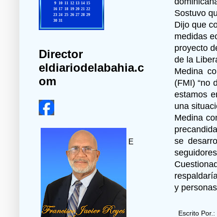
dominican
Sostuvo qu
Dijo que c
medidas ec
proyecto de
Director
de la Libe
eldiariodelabahia.c
Medina co
om
(FMI) “no 
estamos en
una situac
Medina con
precandidat
se desarro
E
seguidores
Cuestiona
respaldarí
y persona
Escrito Por.: