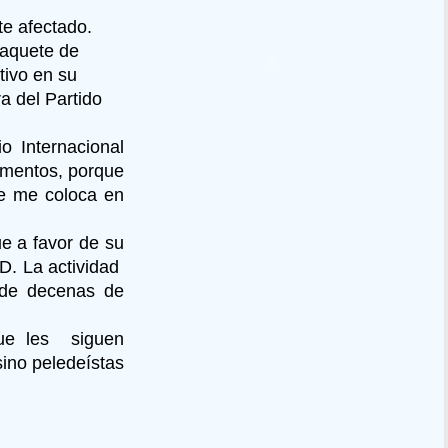
e afectado.
paquete de
ivo en su
a del Partido
 Internacional
omentos, porque
se me coloca en
e a favor de su
LD. La actividad
a de decenas de
que les siguen
sino peledeístas