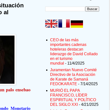
situación
o al
CEO de las más
importantes cadenas
hoteleras destacan
liderazgo de David Collado
en el turismo
mundial
- 11/4/2025
Juramentan Nuevo Comité
Directivo de la Asociación
de Karate de Samaná
FEDOKARATE
- 7/14/2025
“un palo ensebao
MURIÓ EL PAPA
FRANCISCO, LÍDER
ESPIRITUAL Y POLÍTICO
DEL SIGLO XXI
- 4/21/2025
Fondo Monetario