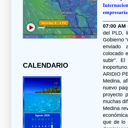
Internaci
empresarial
07:00 AM 
del PLD, l
Gobierno “
enviado a
colocado e
subir”. El
CALENDARIO
inoportuno
ARIDIO PER
Medina, af
nuevo paqu
proyecto 
muchas difi
Medina rev
económicas
que de lo 