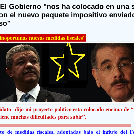
 El Gobierno "nos ha colocado en una 
 con el nuevo paquete impositivo enviad
so"
inoportunas nuevas medidas fiscales"
idato dijo mi proyecto político está colocado encima de 
iene muchas dificultades para subir”.
to de medidas fiscales, adoptadas bajo el influjo del 