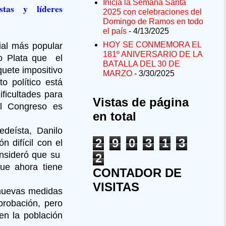
Inicia la Semana Santa
stas y líderes
2025 con celebraciones del
Domingo de Ramos en todo
el país
- 4/13/2025
HOY SE CONMEMORA EL
ial más popular
181º ANIVERSARIO DE LA
to Plata que el
BATALLA DEL 30 DE
quete impositivo
MARZO
- 3/30/2025
 político está
ficultades para
Vistas de página
 al Congreso es
en total
edeísta, Danilo
2
9
0
3
1
3
 difícil con el
onsideró que su
2
ue ahora tiene
CONTADOR DE
VISITAS
 nuevas medidas
probación, pero
en la población