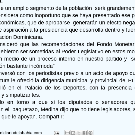
a.
e un amplio segmento de la población será grandement
onsidera como inoportuno que se haya presentado ese 
onómicas, que de aprobarse generarán un efecto negat
 aspiración a la presidencia que desarrolla dentro y fuer
ración Dominicana.
nsideró que las recomendaciones del Fondo Monetario
debieron ser sometidas al Poder Legislativo en estos m
 medio de un proceso interno en nuestro partido y 
ión bastante incómoda”
versó con los periodistas previo a un acto de apoyo qu
ura le ofreció la dirigencia municipal y provincial del P
lló en el Palacio de los Deportes, con la presenci
 y simpatizantes.
do en torno a que si los diputados o senadores 
an el paquetazo, Medina dijo que no tiene legisladores, 
s que le apoyan. Compartir:
eldiariodelabahia.com