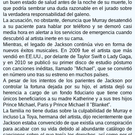
un buen estado de salud antes de la noche de su muerte, lo
que podría sembrar una duda razonable en el jurado sobre
la verdadera responsabilidad del galeno.
La acusación, no obstante, denuncia que Murray desatendió
a su paciente para hablar por teléfono y se demoró casi
media hora en alertar a los servicios de emergencia cuando
descubrió al artista inerte en su cama.
Mientras, el legado de Jackson continúa vivo en forma de
nuevos éxitos musicales. En 2009 fue el artista que más
vendió en EE.UU., por delante de Taylor Swift o Lady Gaga,
y en 2010 se publicó su primer disco de estudio póstumo
con canciones inéditas, llamado "Michael", que se convirtió
en número uno tras su estreno en muchos países.
A pesar de los intentos de los parientes de Jackson por
controlar la fortuna dejada por su hijo, el artista dejó su
herencia a cargo de un fondo fiduciario que tiene como
únicos beneficiarios a su madre Katherine y a sus tres hijos
Prince Michael, Paris y Prince Michael II "Blanket".
La familia no tiene dudas sobre la culpabilidad de Murray e
incluso La Toya, hermana del artista, dijo recientemente que
Jackson estaba convencido de que existía una conspiración
para acabar con su vida debido al abundante catálogo de
canciones sobre el que tenía los derechos, así como por el