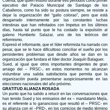
Cuenta, que quien estuvo durante tres períodos como primer
ejecutivo del Palacio Municipal de Santiago de los
Caballeros, como ha sido su postura siempre, se resiste a
dejar la organización del “gallo colorao”, pero que está
desgarrado internamente por las constantes luchas
intestinas que han refrotados con ímpetus en los últimos
días, hasta tal punto que le ha costado la expulsión al
galeno Humberto Salazar, uno de los teóricos del
reformismo.
Expresó el informante, que el líder reformista ha narrado con
pesar, que se le hace dificultoso conciliar el sueño por los
persistentes problemas que desde años se dan en la
organización que fundara el líder doctor Joaquín Balaguer.
Sued, al igual que otros importantes dirigentes de gran
arraigo del – PRSC-, en estos momentos no alcanzan
vislumbrar una salida satisfactoria que permita que la
organización pueda presentarse auspiciosamente en las
elecciones nacionales del año próximo.
GRATITUD ALIANZA ROSADA
Un punto que ha salido a relucir en las conversaciones que
han tenido Sued y los emisarios del ex – mandatario Mejía,
es el referente a lo ganancioso que resultó el – PRSC- en
su alianza con el –PRD-, en los comicios de medio término