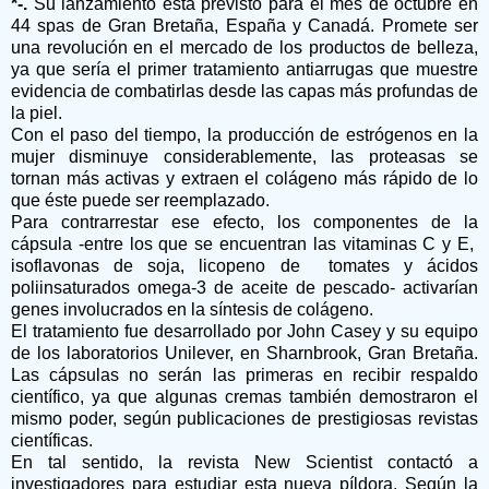
*-.
Su lanzamiento está previsto para el mes de octubre en
44 spas de Gran Bretaña, España y Canadá. Promete ser
una revolución en el mercado de los productos de belleza,
ya que sería el primer tratamiento antiarrugas que muestre
evidencia de combatirlas desde las capas más profundas de
la piel.
Con el paso del tiempo, la producción de estrógenos en la
mujer disminuye considerablemente, las proteasas se
tornan más activas y extraen el colágeno más rápido de lo
que éste puede ser reemplazado.
Para contrarrestar ese efecto, los componentes de la
cápsula -entre los que se encuentran las vitaminas C y E,
isoflavonas de soja, licopeno de tomates y ácidos
poliinsaturados omega-3 de aceite de pescado- activarían
genes involucrados en la síntesis de colágeno.
El tratamiento fue desarrollado por John Casey y su equipo
de los laboratorios Unilever, en Sharnbrook, Gran Bretaña.
Las cápsulas no serán las primeras en recibir respaldo
científico, ya que algunas cremas también demostraron el
mismo poder, según publicaciones de prestigiosas revistas
científicas.
En tal sentido, la revista New Scientist contactó a
investigadores para estudiar esta nueva píldora. Según la