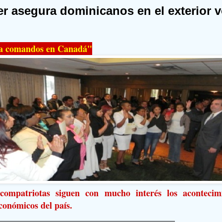
r asegura dominicanos en el exterior v
a comandos en Canadá"
compatriotas siguen con mucho interés los acontecimie
económicos del país.