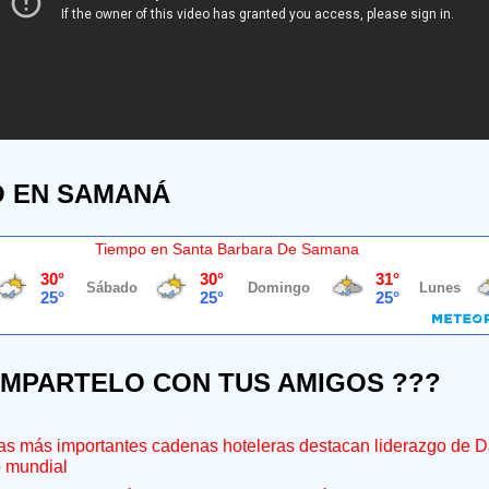
O EN SAMANÁ
Tiempo en Santa Barbara De Samana
OMPARTELO CON TUS AMIGOS ???
s más importantes cadenas hoteleras destacan liderazgo de D
o mundial