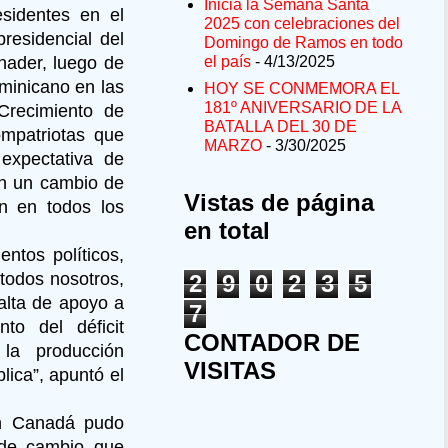
Inicia la Semana Santa
sidentes en el
2025 con celebraciones del
residencial del
Domingo de Ramos en todo
inader, luego de
el país
- 4/13/2025
minicano en las
HOY SE CONMEMORA EL
181º ANIVERSARIO DE LA
Crecimiento de
BATALLA DEL 30 DE
ompatriotas que
MARZO
- 3/30/2025
expectativa de
an un cambio de
Vistas de página
n en todos los
en total
ntos políticos,
 todos nosotros,
2
9
0
2
3
5
falta de apoyo a
7
to del déficit
CONTADOR DE
 la producción
VISITAS
lica”, apuntó el
en Canadá pudo
 de cambio que