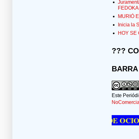
Jurament
FEDOKA
MURIÓ E
Inicia la
HOY SE 
??? C
BARRA
Este Periód
NoComercial
E PASAR UN MOMENTO DE OCIO VISIT