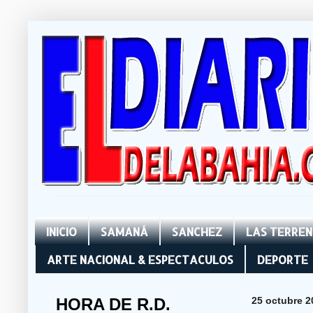
INICIO
SAMANÁ
SANCHEZ
LAS TERRE
ARTE NACIONAL & ESPECTACULOS
DEPORTE
HORA DE R.D.
25 octubre 2