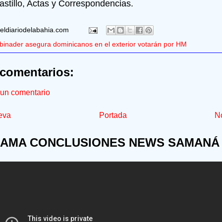
astillo, Actas y Correspondencias.
eldiariodelabahia.com
binader asegura dominicanos en el exterior votarán por HM
comentarios:
 un comentario
eva
Portada
No
AMA CONCLUSIONES NEWS SAMANÁ