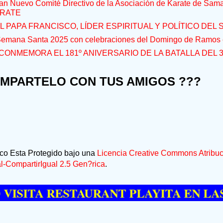
an Nuevo Comité Directivo de la Asociación de Karate de Sam
RATE
L PAPA FRANCISCO, LÍDER ESPIRITUAL Y POLÍTICO DEL S
 Semana Santa 2025 con celebraciones del Domingo de Ramos e
CONMEMORA EL 181º ANIVERSARIO DE LA BATALLA DEL 
OMPARTELO CON TUS AMIGOS ???
ico Esta Protegido bajo una
Licencia Creative Commons Atribuc
-CompartirIgual 2.5 Gen?rica
.
A RESTAURANT PLAYITA EN LAS GALE