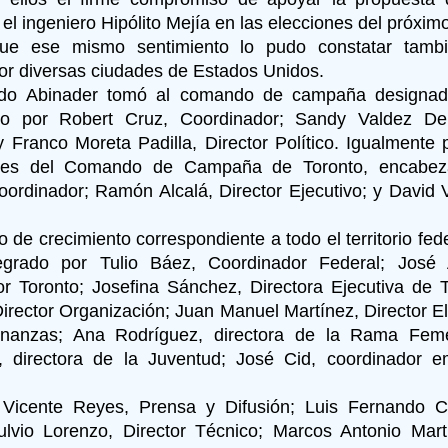
 el ingeniero Hipólito Mejía en las elecciones del próxi
ue ese mismo sentimiento lo pudo constatar tamb
por diversas ciudades de Estados Unidos.
iado Abinader tomó al comando de campaña designad
o por Robert Cruz, Coordinador; Sandy Valdez Del 
 y Franco Moreta Padilla, Director Político. Igualmente
les del Comando de Campaña de Toronto, encabez
ordinador; Ramón Alcalá, Director Ejecutivo; y David V
 de crecimiento correspondiente a todo el territorio fe
egrado por Tulio Báez, Coordinador Federal; José 
r Toronto; Josefina Sánchez, Directora Ejecutiva de 
irector Organización; Juan Manuel Martínez, Director El
Finanzas; Ana Rodríguez, directora de la Rama Fem
 directora de la Juventud; José Cid, coordinador e
 Vicente Reyes, Prensa y Difusión; Luis Fernando Cas
Fulvio Lorenzo, Director Técnico; Marcos Antonio Martí