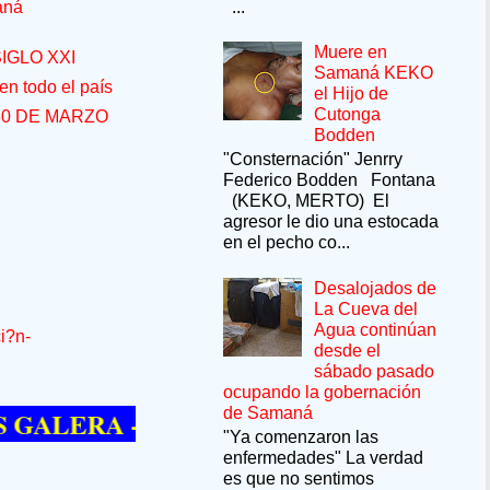
...
aná
Muere en
IGLO XXI
Samaná KEKO
n todo el país
el Hijo de
Cutonga
30 DE MARZO
Bodden
"Consternación" Jenrry
Federico Bodden Fontana
(KEKO, MERTO) El
agresor le dio una estocada
en el pecho co...
Desalojados de
La Cueva del
Agua continúan
i?n-
desde el
sábado pasado
ocupando la gobernación
de Samaná
RA --SÍ QUIERE PASAR UN MOMENTO 
"Ya comenzaron las
enfermedades" La verdad
es que no sentimos