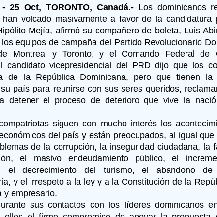
 - 25 Oct, TORONTO, Canadá.-
Los dominicanos re
e han volcado masivamente a favor de la candidatura p
Hipólito Mejía, afirmó su compañero de boleta, Luis Ab
 los equipos de campaña del Partido Revolucionario Do
de Montreal y Toronto, y el Comando Federal de 
 candidato vicepresidencial del PRD dijo que los c
ra de la República Dominicana, pero que tienen la 
 su país para reunirse con sus seres queridos, reclam
a detener el proceso de deterioro que vive la nació
compatriotas siguen con mucho interés los acontecimie
 económicos del país y están preocupados, al igual que
oblemas de la corrupción, la inseguridad ciudadana, la 
ión, el masivo endeudamiento público, el incremen
o, el decrecimiento del turismo, el abandono de
a, y el irrespeto a la ley y a la Constitución de la Repúb
 y empresario.
durante sus contactos con los líderes dominicanos 
en ellos el firme compromiso de apoyar la propuesta