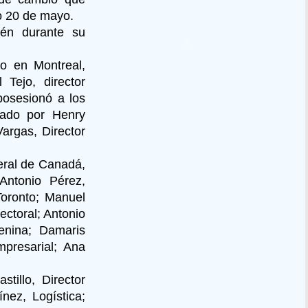
mo 20 de mayo.
ién durante su
o en Montreal,
Tejo, director
 posesionó a los
ado por Henry
argas, Director
deral de Canadá,
Antonio Pérez,
Toronto; Manuel
ectoral; Antonio
enina; Damaris
mpresarial; Ana
tillo, Director
nez, Logística;