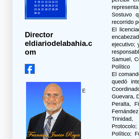
representa
Sostuvo q
recorrido 
El licenc
Director
encabezad
eldiariodelabahia.c
ejecutivo;
om
responsab
Samuel, Co
Político
El comando
quedó int
Coordinado
E
Guevara, D
Peralta, 
Fernández,
Trinidad,
Protocolo;
Político; 