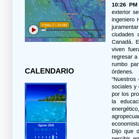
10:26 PM
exterior s
ingeniero 
juramentar
ciudades 
Canadá. El
viven fue
regresar a
rumbo par
CALENDARIO
órdenes.
“Nuestros 
sociales y
por los pr
la educac
energétic
agropecuari
economista
Dijo que 
percibir 