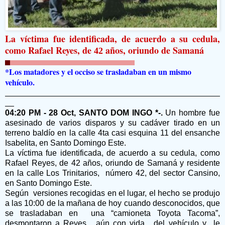
La víctima fue identificada, de acuerdo a su cedula,
como Rafael Reyes, de
años, oriundo de Samaná
42
*Los matadores y el occiso se trasladaban en un mismo
vehículo.
04:20 PM - 28 Oct, SANTO DOM INGO *-.
Un hombre fue
asesinado de varios disparos y su cadáver tirado en un
terreno baldío en la calle 4ta casi esquina 11 del ensanche
Isabelita, en Santo Domingo Este.
La víctima fue identificada, de acuerdo a su cedula, como
Rafael Reyes, de 42 años, oriundo de Samaná y residente
en la calle Los Trinitarios,
número 42, del sector Cansino,
en Santo Domingo Este.
Según
versiones recogidas en el lugar, el hecho se produjo
a las 10:00 de la mañana de hoy cuando desconocidos, que
se trasladaban en
una “camioneta Toyota Tacoma”,
desmontaron a Reyes,
aún con vida,
del vehículo y
le