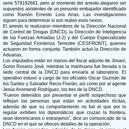
serie 579192661, pero al momento del arresto alegaron ser
supuestos asistentes de un presunto embajador identificado
como Ramón Ernesto Lora Arias. Las investigaciones
siguen para determinar si son reales esos nexos.
El arresto lo realizaron miembros de la Dirección Nacional
de Control de Drogas (DNCD), la Dirección de Inteligencia
de las Fuerzas Armadas (J-2) y del Cuerpo Especializado
de Seguridad Fronteriza Terrestre (CESFRONT), quienes
actuaron en forma conjunta. También actuó la Dirección de
Aduanas.
Los imputados están en manos del fiscal adjunto de Jimaní,
Sonio Rosario José, mientras la marihuana fue llevada a la
sede central de la DNCD para enviarla al laboratorio. El
operativo estuvo a cargo de los oficiales Oscar Guzmán de
los Santos y Salvador Recio Florián, así como por al agente
Jesús Arismendi Rodríguez, los tres de la DNCD.
“Fueron detenidos por presentar el perfil sospechoso que
reflejan las personas que están en actividades ilícitas,
además de que su comportamiento no fue el que por lo
regular exhiben los diplomáticos que cruzan la frontera,
sean dominicanos o extranjeros”, dice un comunicado de la
DNCD en el que se ofrecen detalles de la operación.