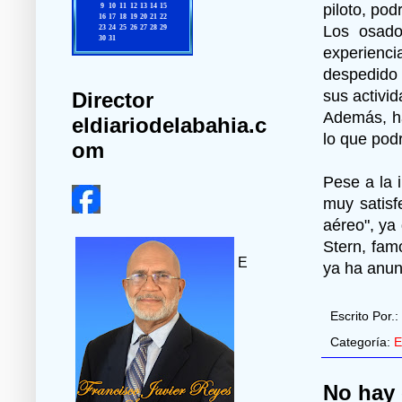
piloto, pod
Los osado
experienci
despedido 
sus activid
Director
Además, ha
eldiariodelabahia.c
lo que pod
om
Pese a la 
muy satisf
aéreo", ya
Stern, fam
E
ya ha anun
Escrito Por.:
Categoría:
E
No hay 