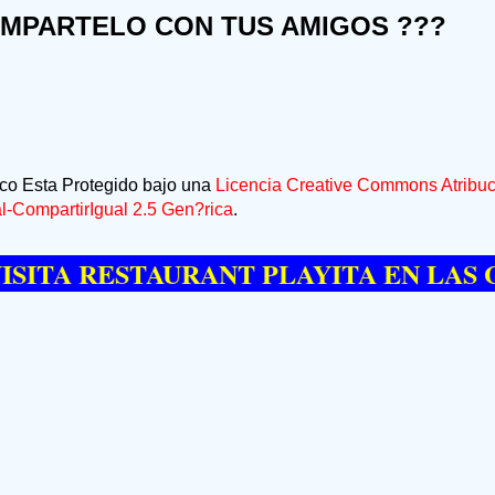
OMPARTELO CON TUS AMIGOS ???
ico Esta Protegido bajo una
Licencia Creative Commons Atribuc
-CompartirIgual 2.5 Gen?rica
.
RESTAURANT PLAYITA EN LAS GALERA