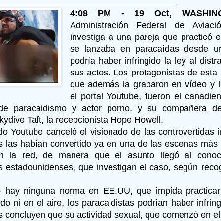
4:08 PM - 19 Oct, WASHING
Administración Federal de Aviac
investiga a una pareja que practicó e
se lanzaba en paracaídas desde u
podría haber infringido la ley al distr
sus actos. Los protagonistas de esta 
que además la grabaron en vídeo y l
el portal Youtube, fueron el canadien
r de paracaidismo y actor porno, y su compañera de
ydive Taft, la recepcionista Hope Howell.
o Youtube canceló el visionado de las controvertidas 
s las habían convertido ya en una de las escenas más 
 la red, de manera que el asunto llegó al conoc
s estadounidenses, que investigan el caso, según rec
 hay ninguna norma en EE.UU, que impida practicar
do ni en el aire, los paracaidistas podrían haber infringi
s concluyen que su actividad sexual, que comenzó en el