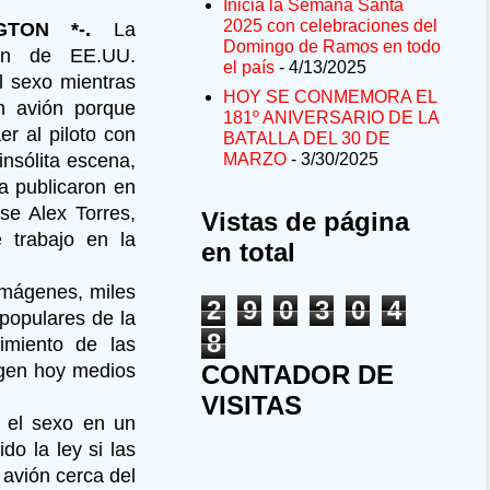
Inicia la Semana Santa
2025 con celebraciones del
TON *-.
La
Domingo de Ramos en todo
ión de EE.UU.
el país
- 4/13/2025
l sexo mientras
HOY SE CONMEMORA EL
n avión porque
181º ANIVERSARIO DE LA
aer al piloto con
BATALLA DEL 30 DE
insólita escena,
MARZO
- 3/30/2025
a publicaron en
se Alex Torres,
Vistas de página
 trabajo en la
en total
imágenes, miles
2
9
0
3
0
4
populares de la
8
imiento de las
ogen hoy medios
CONTADOR DE
VISITAS
 el sexo en un
do la ley si las
 avión cerca del