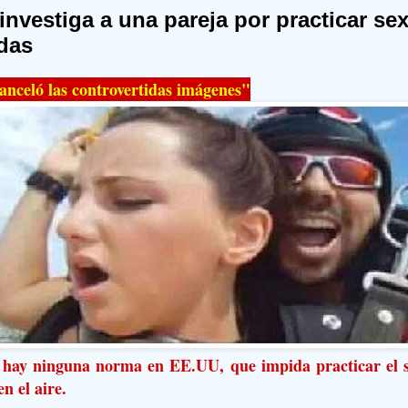
investiga a una pareja por practicar se
das
anceló las controvertidas imágenes"
hay ninguna norma en EE.UU, que impida practicar el s
n el aire.