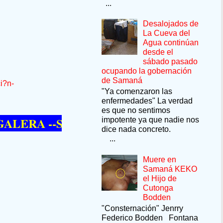
...
Desalojados de
La Cueva del
Agua continúan
desde el
sábado pasado
ocupando la gobernación
de Samaná
i?n-
"Ya comenzaron las
enfermedades" La verdad
es que no sentimos
 --SÍ QUIERE PASAR UN MOMENTO DE
impotente ya que nadie nos
dice nada concreto.
...
Muere en
Samaná KEKO
el Hijo de
Cutonga
Bodden
"Consternación" Jenrry
Federico Bodden Fontana