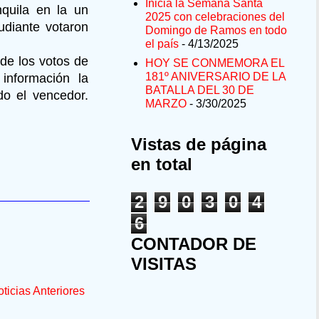
Inicia la Semana Santa
nquila en la un
2025 con celebraciones del
udiante votaron
Domingo de Ramos en todo
el país
- 4/13/2025
 de los votos de
HOY SE CONMEMORA EL
181º ANIVERSARIO DE LA
información la
BATALLA DEL 30 DE
do el vencedor.
MARZO
- 3/30/2025
Vistas de página
en total
2
9
0
3
0
4
6
CONTADOR DE
VISITAS
ticias Anteriores