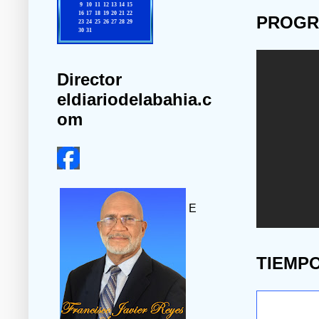
PROGR
Director
eldiariodelabahia.c
om
E
TIEMP