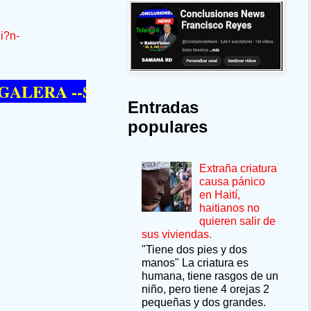
i?n-
A --SÍ QUIERE PASAR UN MOMENTO D
Entradas
populares
Extraña criatura
causa pánico
en Haití,
haitianos no
quieren salir de
sus viviendas.
"Tiene dos pies y dos
manos" La criatura es
humana, tiene rasgos de un
niño, pero tiene 4 orejas 2
pequeñas y dos grandes.