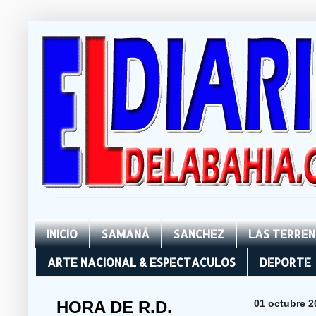
INICIO
SAMANÁ
SANCHEZ
LAS TERRE
ARTE NACIONAL & ESPECTACULOS
DEPORTE
HORA DE R.D.
01 octubre 2