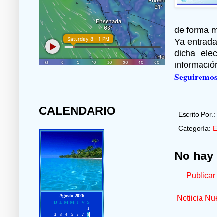
de forma m
Ya entrada
dicha ele
informació
Seguiremos
CALENDARIO
Escrito Por.:
Categoría:
E
No hay 
Publicar
Notiicia Nu