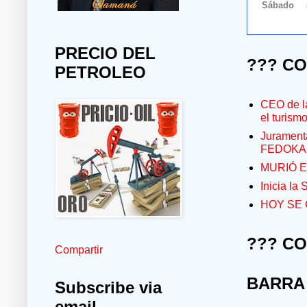
PRECIO DEL
??? C
PETROLEO
CEO de la
el turism
Jurament
FEDOKA
MURIÓ E
Inicia la
HOY SE 
??? C
Compartir
BARRA
Subscribe via
email