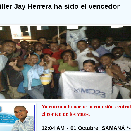
iller Jay Herrera ha sido el vencedor
Ya entrada la noche la comisión centra
el conteo de los votos.
12:04 AM - 01 Octubre, SAMANÁ *-