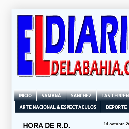
INICIO
SAMANÁ
SANCHEZ
LAS TERRE
ARTE NACIONAL & ESPECTACULOS
DEPORTE
HORA DE R.D.
14 octubre 2