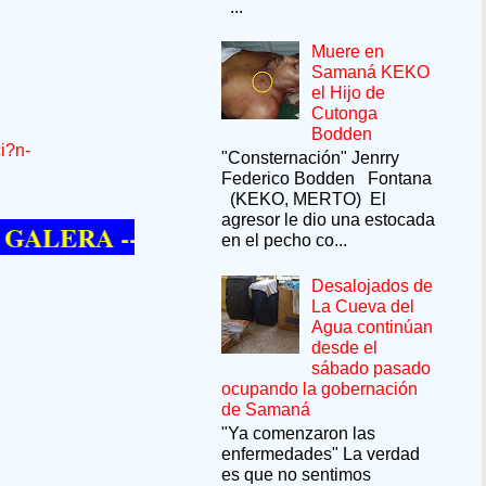
...
Muere en
Samaná KEKO
el Hijo de
Cutonga
Bodden
i?n-
"Consternación" Jenrry
Federico Bodden Fontana
(KEKO, MERTO) El
agresor le dio una estocada
A --SÍ QUIERE PASAR UN MOMENTO D
en el pecho co...
Desalojados de
La Cueva del
Agua continúan
desde el
sábado pasado
ocupando la gobernación
de Samaná
"Ya comenzaron las
enfermedades" La verdad
es que no sentimos