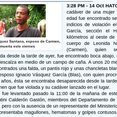
3:28 PM - 14 Oct HAT
cadáver de una mujer
edad fue encontrado s
indicios de violación e
García, sección el H
kilómetros al oeste de
quez Santana, esposo de Carmen,
cuerpo de Leonida N
muerta este viernes
(Carmen), quien s
da desde la tarde de ayer, fue encontrado boca abajo, s
 descalza en medio de un campo de caña. A unos 20 me
ontrados una falda, un pantis rojo y unas chancletas bla
sposo Ignacio Vásquez García (Blas), con quien procre
 años, ésta se encontraba desaparecida desde la tarde 
en que fue violada y su cadáver lanzado en el lugar.
 fue levantado pasado la 11:00 de la mañana de este
ntini Calderón Gastón, miembros del Departamento de 
 pero con la ausencia de un representante del Ministerio
presentaba magullones, hematomas y golpes contusos