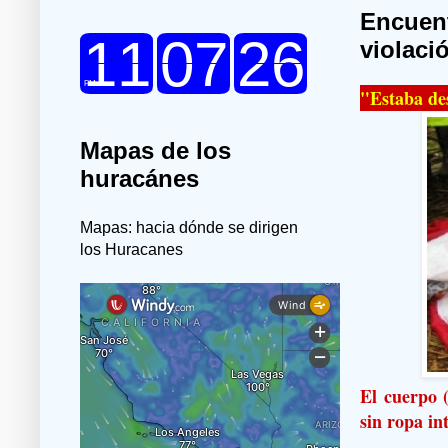
Encuent
violaci
"Estaba de
Mapas de los
huracánes
Mapas: hacia dónde se dirigen
los Huracanes
El cuerpo 
sin ropa in