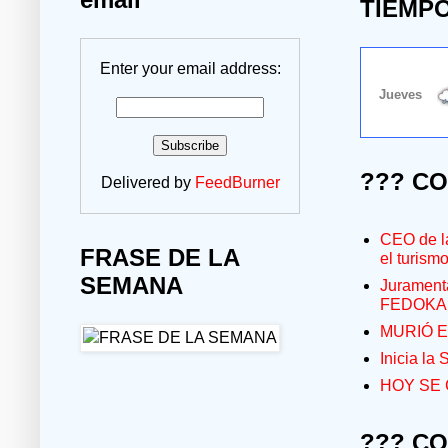
TIEMP
Enter your email address:
??? C
Delivered by
FeedBurner
CEO de la
FRASE DE LA
el turism
SEMANA
Jurament
FEDOKA
MURIÓ E
Inicia la
HOY SE 
??? C