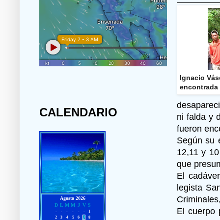
Ignacio Vás
encontrada 
desapareci
CALENDARIO
ni falda y
fueron enc
Según su e
12,11 y 10
que presum
El cadáver
legista Sa
Criminales,
El cuerpo 