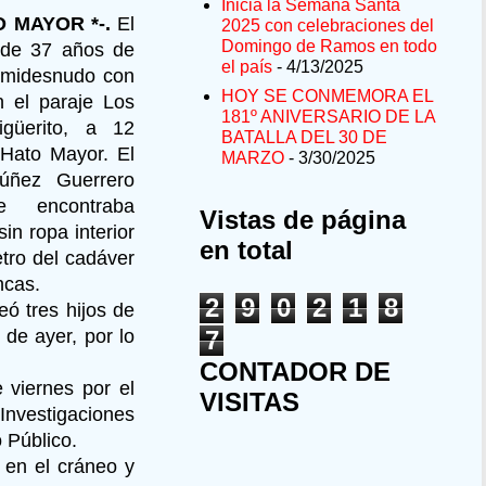
Inicia la Semana Santa
O MAYOR *-.
El
2025 con celebraciones del
Domingo de Ramos en todo
 de 37 años de
el país
- 4/13/2025
emidesnudo con
HOY SE CONMEMORA EL
n el paraje Los
181º ANIVERSARIO DE LA
igüerito, a 12
BATALLA DEL 30 DE
 Hato Mayor. El
MARZO
- 3/30/2025
úñez Guerrero
e encontraba
Vistas de página
in ropa interior
en total
tro del cadáver
ncas.
2
9
0
2
1
8
ó tres hijos de
de ayer, por lo
7
CONTADOR DE
 viernes por el
VISITAS
Investigaciones
 Público.
 en el cráneo y