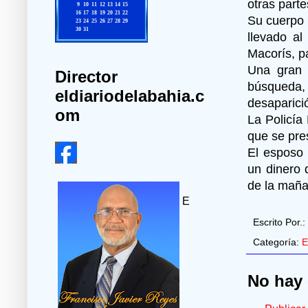
otras part
Su cuerpo 
llevado al
Macorís, p
Una gran 
Director
búsqueda,
eldiariodelabahia.c
desaparici
om
La Policía
que se pre
El esposo 
un dinero 
de la maña
E
Escrito Por.:
Categoría:
E
No hay 