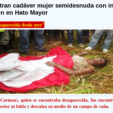
ran cadáver mujer semidesnuda con in
ón en Hato Mayor
saparecida desde ayer"
(Carmen), quien se encontraba desaparecida, fue encont
terior ni falda y descalza en medio de un campo de caña.