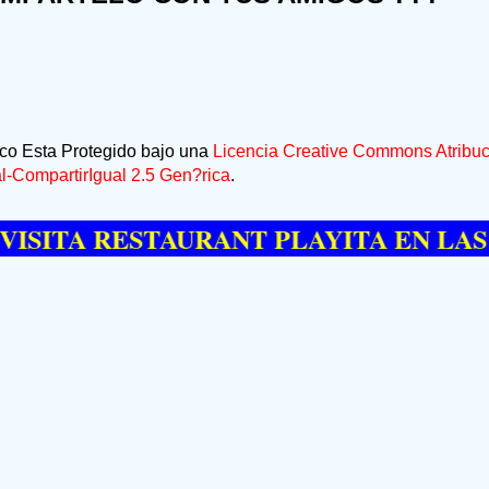
ico Esta Protegido bajo una
Licencia Creative Commons Atribuc
-CompartirIgual 2.5 Gen?rica
.
 RESTAURANT PLAYITA EN LAS GALER