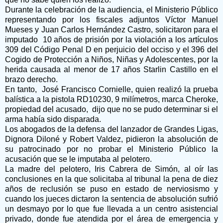
Durante la celebración de la audiencia, el Ministerio Público
representando por los fiscales adjuntos Víctor Manuel
Mueses y Juan Carlos Hernández Castro, solicitaron para el
imputado 10 años de prisión por la violación a los artículos
309 del Código Penal D en perjuicio del occiso y el 396 del
Cogido de Protección a Niños, Niñas y Adolescentes, por la
herida causada al menor de 17 años Starlin Castillo en el
brazo derecho.
En tanto, José Francisco Cornielle, quien realizó la prueba
balística a la pistola RD10230, 9 milímetros, marca Cheroke,
propiedad del acusado, dijo que no se pudo determinar si el
arma había sido disparada.
Los abogados de la defensa del lanzador de Grandes Ligas,
Dignora Diloné y Robert Valdez, pidieron la absolución de
su patrocinado por no probar el Ministerio Público la
acusación que se le imputaba al pelotero.
La madre del pelotero, Iris Cabrera de Simón, al oír las
conclusiones en la que solicitaba al tribunal la pena de diez
años de reclusión se puso en estado de nerviosismo y
cuando los jueces dictaron la sentencia de absolución sufrió
un desmayo por lo que fue llevada a un centro asistencial
privado, donde fue atendida por el área de emergencia y