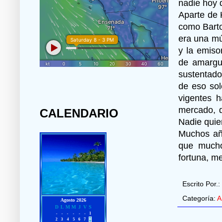
nadie hoy 
Aparte de 
como Barto
era una mú
y la emiso
de amargue
sustentado
de eso sol
vigentes 
mercado, d
CALENDARIO
Nadie quie
Muchos año
que mucho
fortuna, m
Escrito Por.:
Categoría:
A