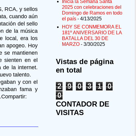
Inicia la Semana Santa
2025 con celebraciones del
, RCA, y sellos
Domingo de Ramos en todo
ata, cuando aún
el país
- 4/13/2025
tación del sello
HOY SE CONMEMORA EL
ón de la música
181º ANIVERSARIO DE LA
 local, era los
BATALLA DEL 30 DE
MARZO
- 3/30/2025
ran apogeo. Hoy
ue se mantienen
 sienten en el
Vistas de página
 de la internet.
en total
uevo talento.
egaban y con el
2
9
0
3
1
0
anzaban fama y
0
ían.Compartir:
CONTADOR DE
VISITAS