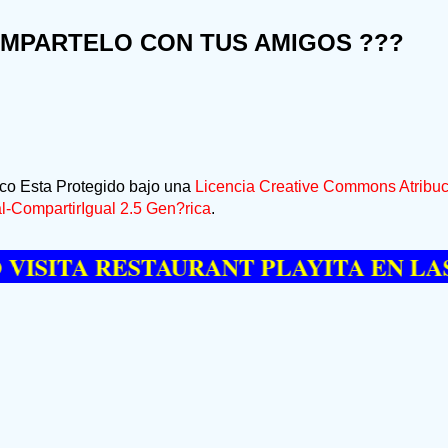
OMPARTELO CON TUS AMIGOS ???
ico Esta Protegido bajo una
Licencia Creative Commons Atribuc
-CompartirIgual 2.5 Gen?rica
.
TA RESTAURANT PLAYITA EN LAS GAL