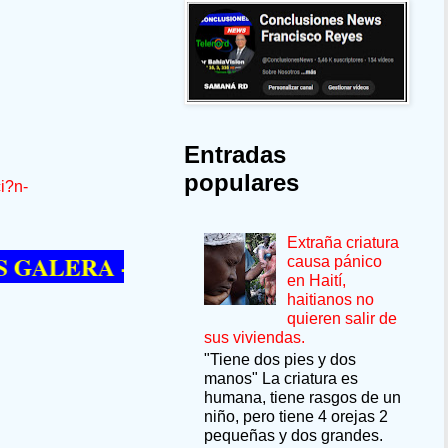
Entradas
populares
i?n-
Extraña criatura
ERA --SÍ QUIERE PASAR UN MOMENTO
causa pánico
en Haití,
haitianos no
quieren salir de
sus viviendas.
"Tiene dos pies y dos
manos" La criatura es
humana, tiene rasgos de un
niño, pero tiene 4 orejas 2
pequeñas y dos grandes.