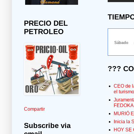
TIEMP
PRECIO DEL
PETROLEO
??? C
CEO de la
el turism
Jurament
FEDOKA
Compartir
MURIÓ E
Inicia la
Subscribe via
HOY SE 
email