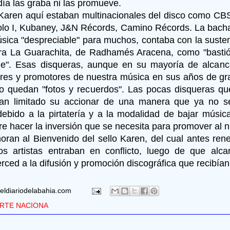
día las graba ni las promueve.
Karen aquí estaban multinacionales del disco como CBS
lo I, Kubaney, J&N Récords, Camino Récords. La bach
sica "despreciable" para muchos, contaba con la susten
ra La Guarachita, de Radhamés Aracena, como "basti
". Esas disqueras, aunque en su mayoría de alcance
res y promotores de nuestra música en sus años de g
o quedan "fotos y recuerdos". Las pocas disqueras q
han limitado su accionar de una manera que ya no se
ebido a la pirtatería y a la modalidad de bajar música
re hacer la inversión que se necesita para promover al n
ran al Bienvenido del sello Karen, del cual antes ren
s artistas entraban en conflicto, luego de que alc
erced a la difusión y promoción discográfica que recib
eldiariodelabahia.com
RTE NACIONA