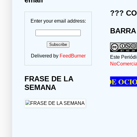
??? C
Enter your email address:
BARRA
Delivered by
FeedBurner
Este Periód
NoComercial
FRASE DE LA
RE PASAR UN MOMENTO DE OCIO VISI
SEMANA