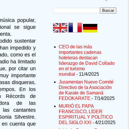
música popular,
ional se sigue
enta.
dido sustentar
CEO de las más
 han impedido y
importantes cadenas
ado, como es el
hoteleras destacan
adio ha limitado
liderazgo de David Collado
e, por citar un
en el turismo
mundial
- 11/4/2025
muy importante
casas disqueras,
Juramentan Nuevo Comité
Directivo de la Asociación
empos. En los
de Karate de Samaná
n Récords de
FEDOKARATE
- 7/14/2025
tadora de las
MURIÓ EL PAPA
 las cantantes
FRANCISCO, LÍDER
onia Silvestre.
ESPIRITUAL Y POLÍTICO
DEL SIGLO XXI
- 4/21/2025
r en cuenta que