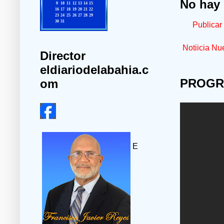
No hay 
Publicar
Notiicia Nu
Director
eldiariodelabahia.c
PROGR
om
E