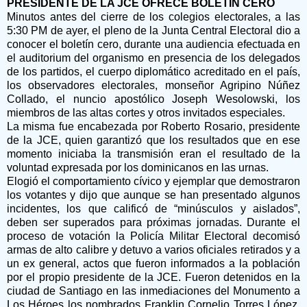
PRESIDENTE DE LA JCE OFRECE BOLETÍN CERO
Minutos antes del cierre de los colegios electorales, a las
5:30 PM de ayer, el pleno de la Junta Central Electoral dio a
conocer el boletín cero, durante una audiencia efectuada en
el auditorium del organismo en presencia de los delegados
de los partidos, el cuerpo diplomático acreditado en el país,
los observadores electorales, monseñor Agripino Núñez
Collado, el nuncio apostólico Joseph Wesolowski, los
miembros de las altas cortes y otros invitados especiales.
La misma fue encabezada por Roberto Rosario, presidente
de la JCE, quien garantizó que los resultados que en ese
momento iniciaba la transmisión eran el resultado de la
voluntad expresada por los dominicanos en las urnas.
Elogió el comportamiento cívico y ejemplar que demostraron
los votantes y dijo que aunque se han presentado algunos
incidentes, los que calificó de “minúsculos y aislados”,
deben ser superados para próximas jornadas. Durante el
proceso de votación la Policía Militar Electoral decomisó
armas de alto calibre y detuvo a varios oficiales retirados y a
un ex general, actos que fueron informados a la población
por el propio presidente de la JCE. Fueron detenidos en la
ciudad de Santiago en las inmediaciones del Monumento a
Los Héroes los nombrados Franklin Cornelio Torres López,