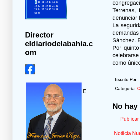
congregac
Terrenas, 
denunciar 
La segurid
demandas 
Director
Sánchez. E
eldiariodelabahia.c
Por quinto
om
celebrarse
como único
Escrito Por.:
Categoría:
C
E
No hay 
Publicar
Notiicia Nu