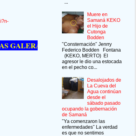
...
Muere en
Samaná KEKO
i?n-
el Hijo de
Cutonga
Bodden
LERA --SÍ QUIERE PASAR UN MOMENTO
"Consternación" Jenrry
Federico Bodden Fontana
(KEKO, MERTO) El
agresor le dio una estocada
en el pecho co...
Desalojados de
La Cueva del
Agua continúan
desde el
sábado pasado
ocupando la gobernación
de Samaná
"Ya comenzaron las
enfermedades" La verdad
es que no sentimos