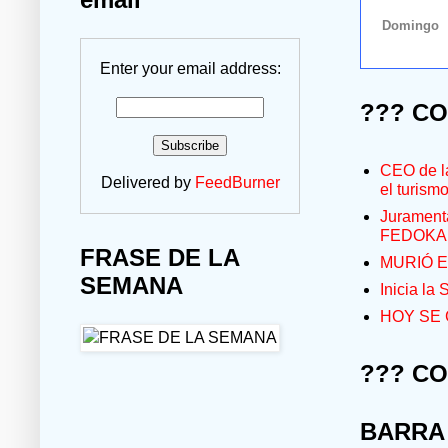
Enter your email address:
??? C
CEO de la
Delivered by
FeedBurner
el turism
Jurament
FEDOKA
FRASE DE LA
MURIÓ E
SEMANA
Inicia la
HOY SE 
??? C
BARRA