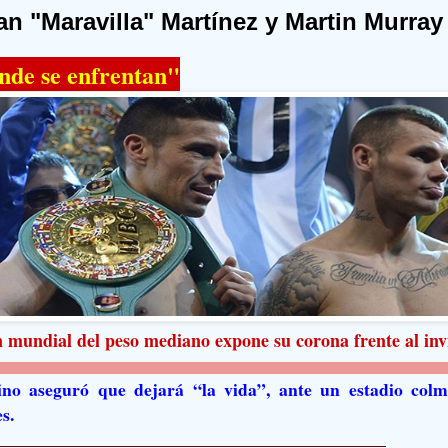
an "Maravilla" Martínez y Martin Murray
nde se enfrentan"
 mundial del peso mediano expone su corona frente al inv
ino aseguró que dejará “la vida”, ante un estadio col
s.