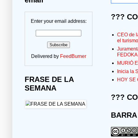
??? C
Enter your email address:
CEO de la
el turism
Jurament
FEDOKA
Delivered by
FeedBurner
MURIÓ E
Inicia la
FRASE DE LA
HOY SE 
SEMANA
??? C
BARRA