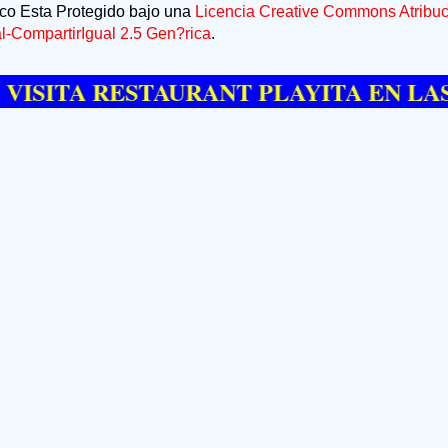
ico Esta Protegido bajo una
Licencia Creative Commons Atribuc
-CompartirIgual 2.5 Gen?rica
.
 RESTAURANT PLAYITA EN LAS GALER