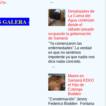
...
i?n-
Desalojados de
La Cueva del
A --SÍ QUIERE PASAR UN MOMENTO D
Agua continúan
desde el
sábado pasado
ocupando la gobernación
de Samaná
"Ya comenzaron las
enfermedades" La verdad
es que no sentimos
impotente ya que nadie nos
dice nada concreto.
...
Muere en
Samaná KEKO
el Hijo de
Cutonga
Bodden
"Consternación" Jenrry
Federico Bodden Fontana