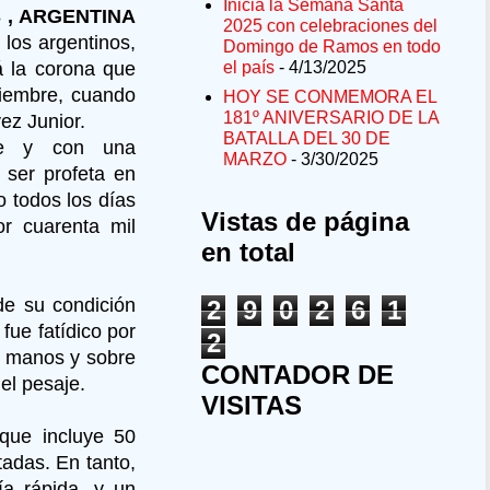
Inicia la Semana Santa
S , ARGENTINA
2025 con celebraciones del
los argentinos,
Domingo de Ramos en todo
á la corona que
el país
- 4/13/2025
tiembre, cuando
HOY SE CONMEMORA EL
181º ANIVERSARIO DE LA
ez Junior.
BATALLA DEL 30 DE
rte y con una
MARZO
- 3/30/2025
 ser profeta en
o todos los días
Vistas de página
or cuarenta mil
en total
de su condición
2
9
0
2
6
1
fue fatídico por
2
as manos y sobre
CONTADOR DE
 el pesaje.
VISITAS
 que incluye 50
adas. En tanto,
ía rápida, y un