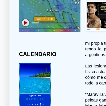
mi propia 
tengo la p
CALENDARIO
argentinos.
Las lesion
física actu
cómo me do
todo la cab
“Maravilla
peleas gan
Martin Mur