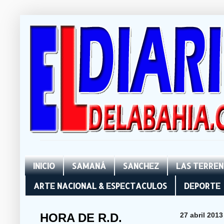
INICIO
SAMANÁ
SANCHEZ
LAS TERRE
ARTE NACIONAL & ESPECTACULOS
DEPORTE
HORA DE R.D.
27 abril 2013