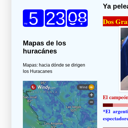
Ya pele
Dos Gra
Mapas de los
huracánes
Mapas: hacia dónde se dirigen
los Huracanes
El campeón
*El argent
espectadore