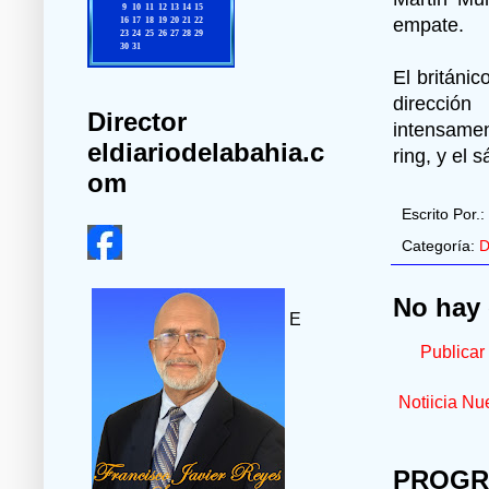
empate.
El británi
direcció
Director
intensamen
eldiariodelabahia.c
ring, y el 
om
Escrito Por.:
Categoría:
D
No hay 
E
Publicar
Notiicia Nu
PROGR