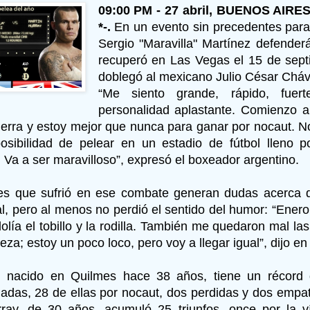
09:00 PM - 27 abril, BUENOS AIRE
*-.
En un evento sin precedentes para 
Sergio "Maravilla" Martínez defender
recuperó en Las Vegas el 15 de sep
doblegó al mexicano Julio César Cháv
“Me siento grande, rápido, fue
personalidad aplastante. Comienzo a
tierra y estoy mejor que nunca para ganar por nocaut. N
osibilidad de pelear en un estadio de fútbol lleno p
 Va a ser maravilloso”, expresó el boxeador argentino.
es que sufrió en ese combate generan dudas acerca 
al, pero al menos no perdió el sentido del humor: “Enero 
lía el tobillo y la rodilla. También me quedaron mal l
eza; estoy un poco loco, pero voy a llegar igual”, dijo en
”, nacido en Quilmes hace 38 años, tiene un récord
adas, 28 de ellas por nocaut, dos perdidas y dos empat
ray, de 30 años, acumuló 25 triunfos, once por la v