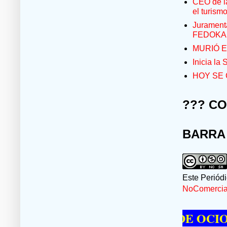
CEO de la
el turism
Jurament
FEDOKA
MURIÓ E
Inicia la
HOY SE 
??? C
BARRA
Este Periód
NoComercial
RE PASAR UN MOMENTO DE OCIO VISI