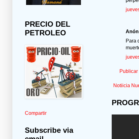
perpe
jueve
PRECIO DEL
PETROLEO
Anóni
Para q
muert
jueve
Publicar
Notiicia Nu
PROGR
Compartir
Subscribe via
email