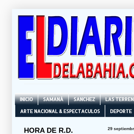
INICIO
SAMANÁ
SANCHEZ
LAS TERRE
ARTE NACIONAL & ESPECTACULOS
DEPORTE
HORA DE R.D.
29 septiembr