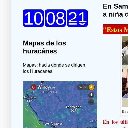
En Sam
a niña 
"Estos 
Mapas de los
huracánes
Mapas: hacia dónde se dirigen
los Huracanes
Bar
En los úl