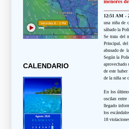
menores d
12:51 AM -
una niña de 
sábado la Poli
Se trata del
Principal, d
abusado de la
Según la Polic
aprovechado u
CALENDARIO
de este haber
de la niña se 
En los últim
oscilan entre
llegado infor
los escándalos
18 violacione