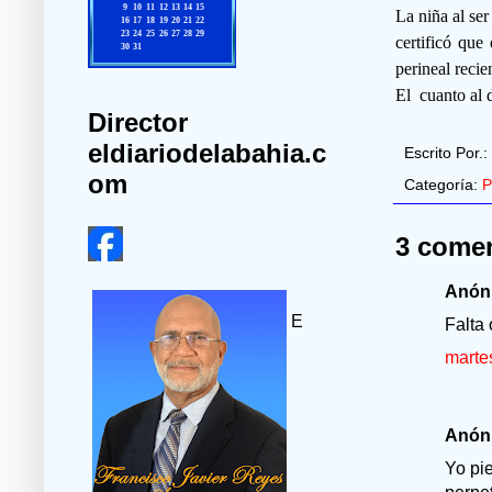
La niña al se
certificó que
perineal recie
El cuanto al d
Director
eldiariodelabahia.c
Escrito Por.:
om
Categoría:
P
3 comen
Anóni
E
Falta 
marte
Anóni
Yo pi