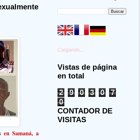
exualmente
Cargando...
Vistas de página
en total
2
9
0
3
0
7
0
CONTADOR DE
VISITAS
s en Samaná, a