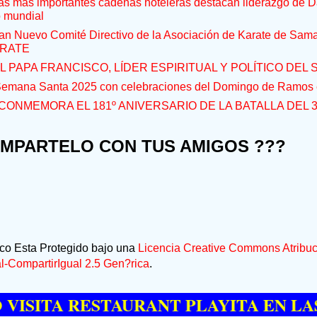
s más importantes cadenas hoteleras destacan liderazgo de D
o mundial
an Nuevo Comité Directivo de la Asociación de Karate de Sam
RATE
L PAPA FRANCISCO, LÍDER ESPIRITUAL Y POLÍTICO DEL S
 Semana Santa 2025 con celebraciones del Domingo de Ramos e
CONMEMORA EL 181º ANIVERSARIO DE LA BATALLA DEL 
OMPARTELO CON TUS AMIGOS ???
ico Esta Protegido bajo una
Licencia Creative Commons Atribuc
-CompartirIgual 2.5 Gen?rica
.
TA RESTAURANT PLAYITA EN LAS GAL