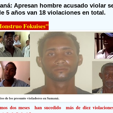
aná: Apresan hombre acusado violar s
de 5 años van 18 violaciones en total.
Monstruo Fokuises"
ios de los presunto violadores en Samaná.
timos dos meses han sucedido más de diez violacione