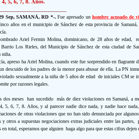
e
Años.
4, 5, 6, 7, 8.
hombre acusado de v
 29 Sep, SAMANÁ, RD *-.
Fue apresado un
cinco años en el municipio de Sánchez de esta provincia de Samaná,
cía.
 nombrado Ariel Fermin Molina, dominicano, de 28 años de edad, re
el Barrio Los Rieles, del Municipio de Sánchez de esta ciudad de 
 niña.
ía, apreso ha Ariel Molina, cuando este fue sorprendido en flagrante de
n descuido de los padres de la menor para abusar de ella. La PN inm
 violado sexualmente a la niña de 5 años de edad de iniciales CM se i
omite por razones legales.
os dos meses han sucedido más de diez violaciones en Samaná, a m
 4, 5, 6, 7, 8. Años, y al parecer nadie dice nada, y nadie hace nada
maciones de otras violaciones que no han sido denunciada por algunos
 y otros a supuestas negociaciones extras judiciales entre las partes, 
s en total, esperamos que alguien haga algo para que estas cifras dejen