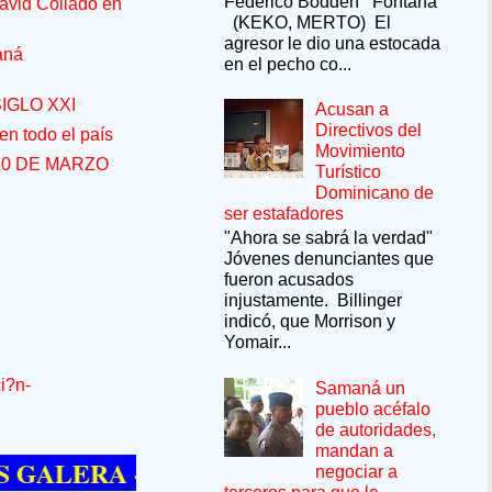
Federico Bodden Fontana
avid Collado en
(KEKO, MERTO) El
agresor le dio una estocada
aná
en el pecho co...
IGLO XXI
Acusan a
Directivos del
n todo el país
Movimiento
30 DE MARZO
Turístico
Dominicano de
ser estafadores
"Ahora se sabrá la verdad"
Jóvenes denunciantes que
fueron acusados
injustamente. Billinger
indicó, que Morrison y
Yomair...
i?n-
Samaná un
pueblo acéfalo
de autoridades,
mandan a
ERA --SÍ QUIERE PASAR UN MOMENTO
negociar a