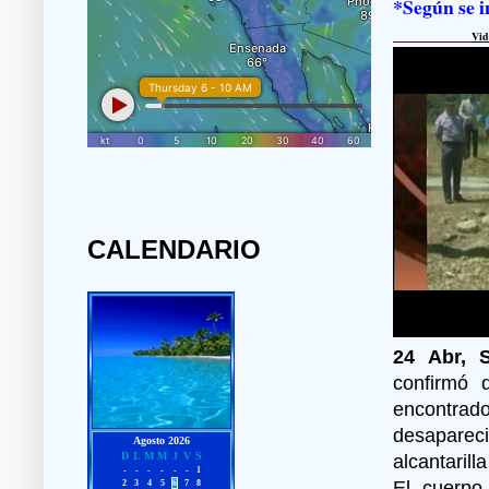
*Según se i
Vid
CALENDARIO
24 Abr, 
confirmó 
encontrad
desaparec
alcantarill
El cuerpo