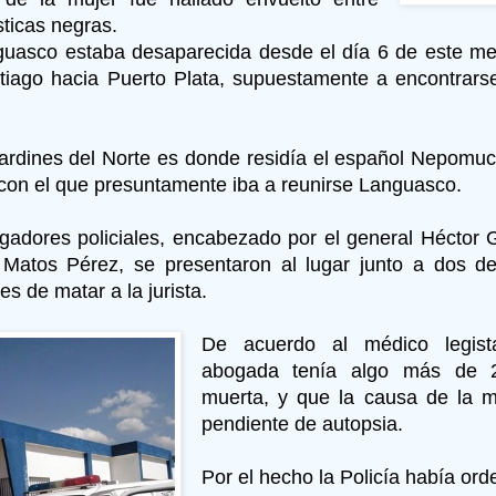
sticas negras.
uasco estaba desaparecida desde el día 6 de este me
iago hacia Puerto Plata, supuestamente a encontrar
Jardines del Norte es donde residía el español Nepomu
con el que presuntamente iba a reunirse Languasco.
igadores policiales, encabezado por el general Héctor 
 Matos Pérez, se presentaron al lugar junto a dos d
s de matar a la jurista.
De acuerdo al médico legist
abogada tenía algo más de
muerta, y que la causa de la m
pendiente de autopsia.
Por el hecho la Policía había ord