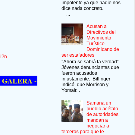
impotente ya que nadie nos
dice nada concreto.
...
Acusan a
Directivos del
Movimiento
Turístico
Dominicano de
ser estafadores
i?n-
"Ahora se sabrá la verdad"
Jóvenes denunciantes que
fueron acusados
A --SÍ QUIERE PASAR UN MOMENTO D
injustamente. Billinger
indicó, que Morrison y
Yomair...
Samaná un
pueblo acéfalo
de autoridades,
mandan a
negociar a
terceros para que le