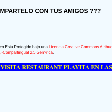
OMPARTELO CON TUS AMIGOS ???
ico Esta Protegido bajo una
Licencia Creative Commons Atribuc
-CompartirIgual 2.5 Gen?rica
.
 RESTAURANT PLAYITA EN LAS GALER