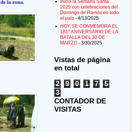
 de la zona.
Inicia la Semana Santa
2025 con celebraciones del
Domingo de Ramos en todo
el país
- 4/13/2025
HOY SE CONMEMORA EL
181º ANIVERSARIO DE LA
BATALLA DEL 30 DE
MARZO
- 3/30/2025
Vistas de página
en total
2
9
0
1
7
5
3
CONTADOR DE
VISITAS