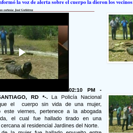
nformó la voz de alerta sobre el cuerpo la dieron los vecinos
eo cortesía: José Gutiérrez
02:10 PM -
SANTIAGO, RD *-.
La Policía Nacional
que el cuerpo sin vida de una mujer,
o este viernes, pertenece a la abogada
ida, el cual fue hallado tirado en una
a cercana al residencial Jardines del Norte.
 de la mujer fue hallado envuelto entre