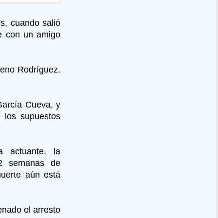
s, cuando salió
se con un amigo
ceno Rodríguez,
García Cueva, y
e los supuestos
a actuante, la
 2 semanas de
uerte aún está
enado el arresto