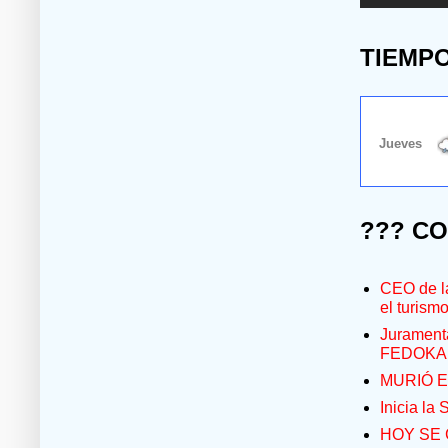
TIEMP
??? C
CEO de la
el turism
Jurament
FEDOKA
MURIÓ E
Inicia la
HOY SE 