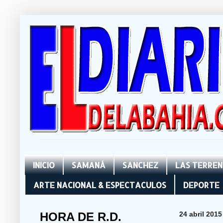
INICIO
SAMANÁ
SANCHEZ
LAS TERRE
ARTE NACIONAL & ESPECTACULOS
DEPORTE
HORA DE R.D.
24 abril 2015