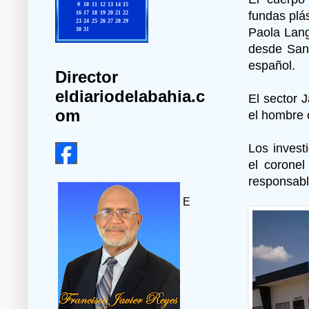
fundas plá
Paola Lang
desde Sant
español.
Director
eldiariodelabahia.c
El sector 
om
el hombre 
Los invest
el coronel
responsable
E