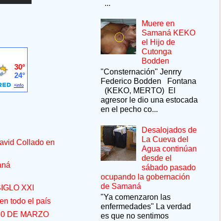
...
Muere en
Samaná KEKO
el Hijo de
Cutonga
Bodden
"Consternación" Jenrry
Federico Bodden Fontana
(KEKO, MERTO) El
agresor le dio una estocada
en el pecho co...
Desalojados de
La Cueva del
avid Collado en
Agua continúan
desde el
aná
sábado pasado
ocupando la gobernación
de Samaná
IGLO XXI
"Ya comenzaron las
n todo el país
enfermedades" La verdad
30 DE MARZO
es que no sentimos