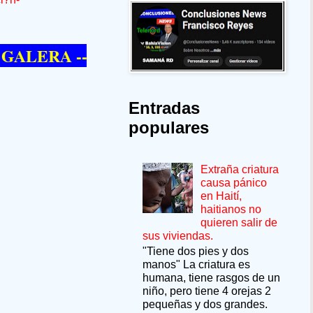
RA --SÍ QUIERE PASAR UN MOMENTO 
Entradas
populares
Extraña criatura
causa pánico
en Haití,
haitianos no
quieren salir de
sus viviendas.
"Tiene dos pies y dos
manos" La criatura es
humana, tiene rasgos de un
niño, pero tiene 4 orejas 2
pequeñas y dos grandes.