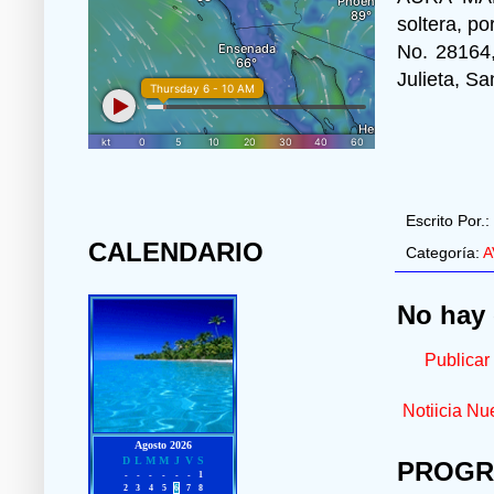
soltera, p
No. 28164,
Julieta, S
Escrito Por.:
CALENDARIO
Categoría:
A
No hay 
Publicar
Notiicia Nu
PROGR