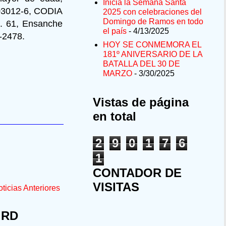
Inicia la Semana Santa
0003012-6, CODIA
2025 con celebraciones del
Domingo de Ramos en todo
No. 61, Ensanche
el país
- 4/13/2025
5-2478.
HOY SE CONMEMORA EL
181º ANIVERSARIO DE LA
BATALLA DEL 30 DE
MARZO
- 3/30/2025
Vistas de página
en total
2
9
0
1
7
6
1
CONTADOR DE
VISITAS
ticias Anteriores
 RD