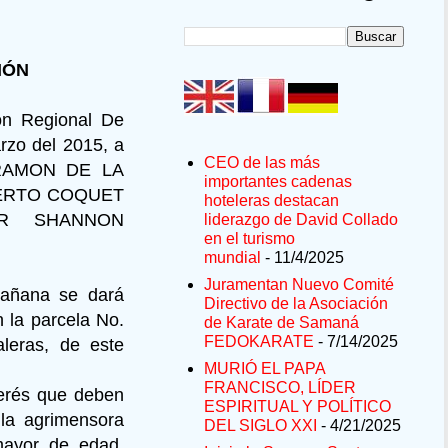
IÓN
ión Regional De
rzo del 2015, a
CEO de las más
 RAMON DE LA
importantes cadenas
BERTO COQUET
hoteleras destacan
OR SHANNON
liderazgo de David Collado
en el turismo
mundial
- 11/4/2025
Juramentan Nuevo Comité
mañana se dará
Directivo de la Asociación
 la parcela No.
de Karate de Samaná
FEDOKARATE
- 7/14/2025
leras, de este
MURIÓ EL PAPA
FRANCISCO, LÍDER
erés que deben
ESPIRITUAL Y POLÍTICO
la agrimensora
DEL SIGLO XXI
- 4/21/2025
yor de edad,