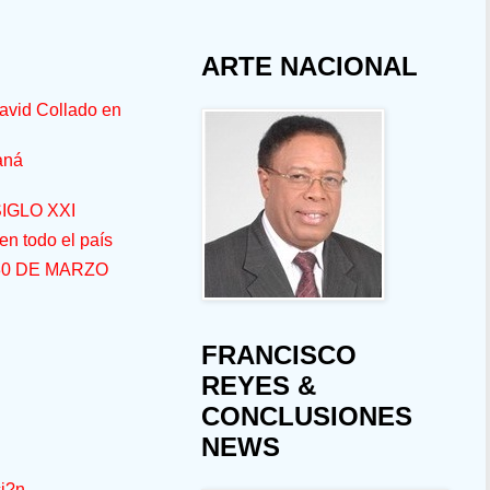
ARTE NACIONAL
avid Collado en
aná
IGLO XXI
n todo el país
30 DE MARZO
FRANCISCO
REYES &
CONCLUSIONES
NEWS
i?n-