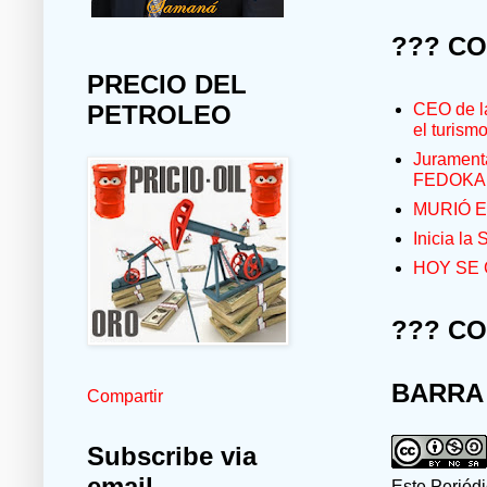
??? C
PRECIO DEL
CEO de la
PETROLEO
el turism
Jurament
FEDOKA
MURIÓ E
Inicia la
HOY SE 
??? C
BARRA
Compartir
Subscribe via
email
Este Periód