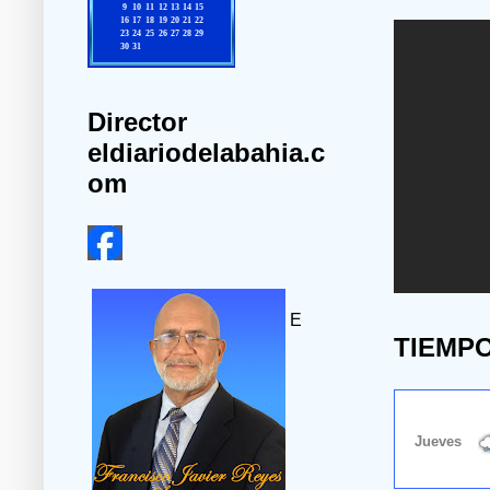
Director
eldiariodelabahia.c
om
E
TIEMP