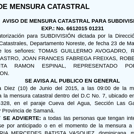
 DE MENSURA CATASTRAL
AVISO DE MENSURA CATASTRAL PARA SUBDIVIS
EXP.: No. 6612015 01231
utorización para SUBDIVISIÓN dictada por la Direcc
atastrales, Departamento Noreste, de fecha 23 de Ma
 de los señores: TOMAS GUILLERMO AVOGADRO,
CASTRO, JOAN FRANCES FABREGA FREIXAS, RO
ITA RAMON ESPINAL, REPRESENTADO P
ON.
SE AVISA AL PUBLICO EN GENERAL
a Diez (10) de Junio del 2015, a las 09:00 de la 
 la mensura catastral dentro del D.C No. 7, ubicado en
328, en el paraje Cueva del Agua, Sección Las Ga
y Provincia de Samaná.
Y SE ADVIERTE:
a todas las personas que tengan int
se por anticipado o en el momento de la mensura a 
IA MERCEDES BATISTA VASQUEZ, dominicana, ma