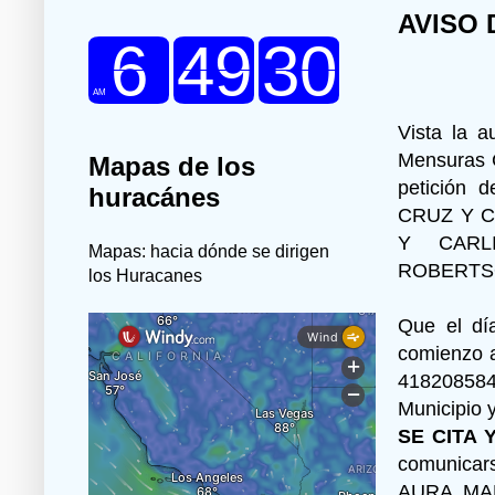
AVISO
Vista la a
Mensuras C
Mapas de los
petición
huracánes
CRUZ Y 
Y CARL
Mapas: hacia dónde se dirigen
ROBERTS
los Huracanes
Que el dí
comienzo a
418208584
Municipio 
SE CITA 
comunicar
AURA MAR