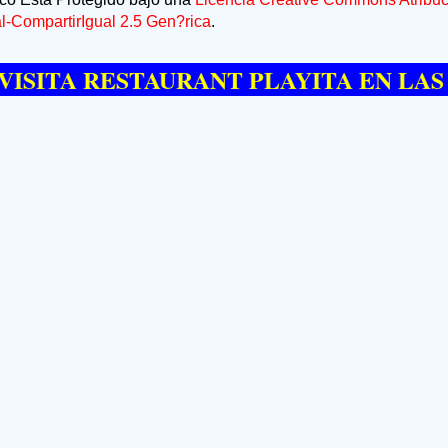
-CompartirIgual 2.5 Gen?rica
.
A RESTAURANT PLAYITA EN LAS GALE