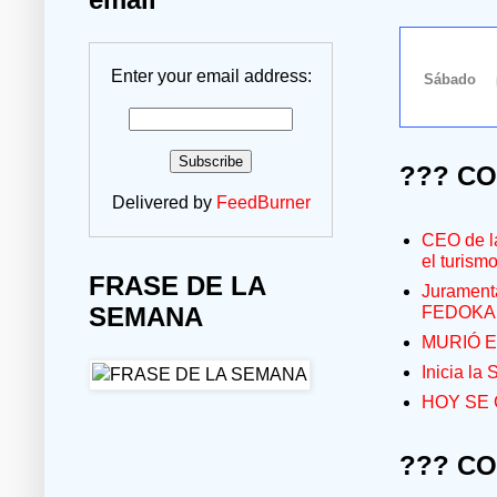
Enter your email address:
??? C
Delivered by
FeedBurner
CEO de la
el turism
FRASE DE LA
Jurament
SEMANA
FEDOKA
MURIÓ E
Inicia la
HOY SE 
??? C