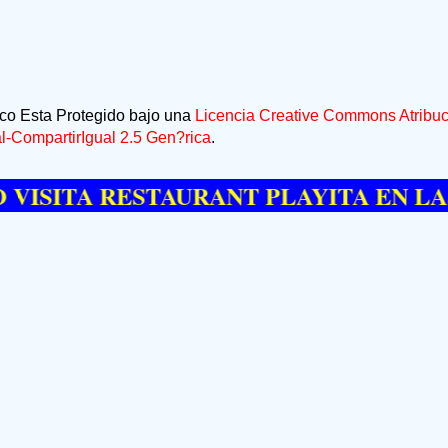
ico Esta Protegido bajo una
Licencia Creative Commons Atribuc
-CompartirIgual 2.5 Gen?rica
.
TA RESTAURANT PLAYITA EN LAS GAL