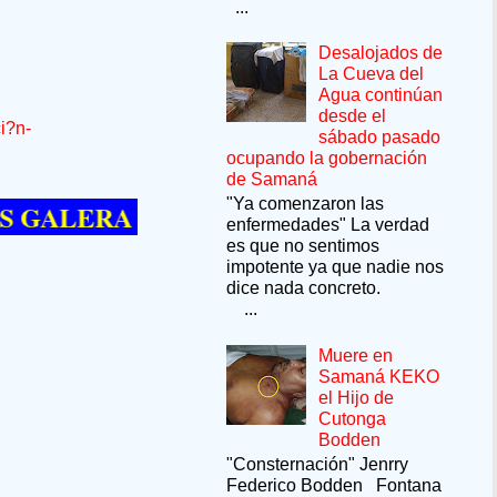
...
Desalojados de
La Cueva del
Agua continúan
desde el
i?n-
sábado pasado
ocupando la gobernación
de Samaná
"Ya comenzaron las
ERA --SÍ QUIERE PASAR UN MOMENTO
enfermedades" La verdad
es que no sentimos
impotente ya que nadie nos
dice nada concreto.
...
Muere en
Samaná KEKO
el Hijo de
Cutonga
Bodden
"Consternación" Jenrry
Federico Bodden Fontana