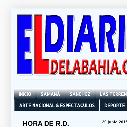
INICIO
SAMANÁ
SANCHEZ
LAS TERRE
ARTE NACIONAL & ESPECTACULOS
DEPORTE
HORA DE R.D.
29 junio 201