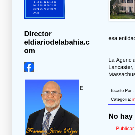
Director
esa entidad
eldiariodelabahia.c
om
La Agencia
Lancaster
Massachuse
E
Escrito Por.:
Categoría:
i
No hay 
Publicar