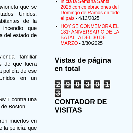
Inicia la Semana Santa
avioneta que se
2025 con celebraciones del
Domingo de Ramos en todo
tados Unidos,
el país
- 4/13/2025
abitantes de la
HOY SE CONMEMORA EL
 incendio que
181º ANIVERSARIO DE LA
ía del estado de
BATALLA DEL 30 DE
MARZO
- 3/30/2025
enda familiar
Vistas de página
es de que fuera
en total
a policía de ese
 Unidos en un
2
9
0
3
0
1
3
2 GMT contra una
CONTADOR DE
e de Boston.
VISITAS
aron muertos en
 la policía, que