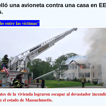
elló una avioneta contra una casa en E
s.
o entre las víctimas"
tes de la vivienda lograron escapar al devastador incendi
n el estado de Massachusetts.