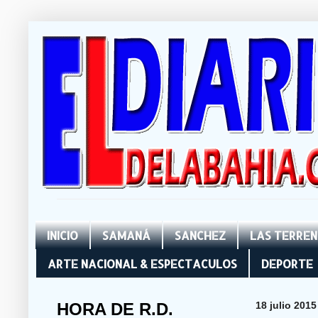
INICIO
SAMANÁ
SANCHEZ
LAS TERRE
ARTE NACIONAL & ESPECTACULOS
DEPORTE
HORA DE R.D.
18 julio 2015