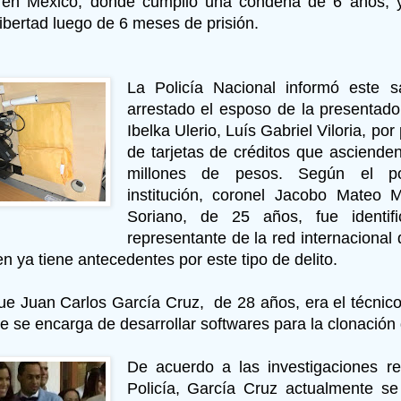
o en México, donde cumplió una condena de 6 años, 
libertad luego de 6 meses de prisión.
La Policía Nacional informó este 
arrestado el esposo de la presentador
Ibelka Ulerio, Luís Gabriel Viloria, po
de tarjetas de créditos que asciend
millones de pesos. Según el p
institución, coronel Jacobo Mateo M
Soriano, de 25 años, fue identif
representante de la red internacional
en ya tiene antecedentes por este tipo de delito.
ue Juan Carlos García Cruz, de 28 años, era el técnico
e se encarga de desarrollar softwares para la clonación d
De acuerdo a las investigaciones re
Policía, García Cruz actualmente s