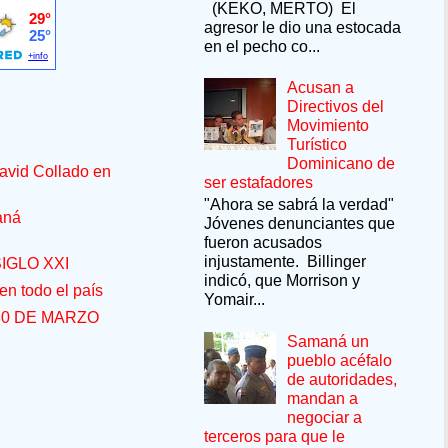
(KEKO, MERTO) El
agresor le dio una estocada
en el pecho co...
Acusan a
Directivos del
Movimiento
Turístico
Dominicano de
avid Collado en
ser estafadores
"Ahora se sabrá la verdad"
aná
Jóvenes denunciantes que
fueron acusados
injustamente. Billinger
IGLO XXI
indicó, que Morrison y
n todo el país
Yomair...
30 DE MARZO
Samaná un
pueblo acéfalo
de autoridades,
mandan a
negociar a
terceros para que le