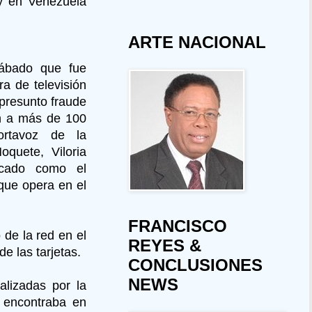
y en Venezuela
ARTE NACIONAL
sábado que fue
a de televisión
r presunto fraude
en a más de 100
ortavoz de la
oquete, Viloria
icado como el
 que opera en el
FRANCISCO
 de la red en el
REYES &
e las tarjetas.
CONCLUSIONES
NEWS
alizadas por la
e encontraba en