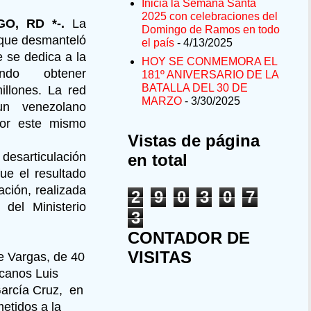
Inicia la Semana Santa
2025 con celebraciones del
O, RD *-.
La
Domingo de Ramos en todo
 que desmanteló
el país
- 4/13/2025
 se dedica a la
HOY SE CONMEMORA EL
ando obtener
181º ANIVERSARIO DE LA
BATALLA DEL 30 DE
llones. La red
MARZO
- 3/30/2025
un venezolano
or este mismo
Vistas de página
 desarticulación
en total
ue el resultado
ción, realizada
2
9
0
3
0
7
 del Ministerio
3
CONTADOR DE
VISITAS
e Vargas, de 40
icanos Luis
García Cruz, en
metidos a la