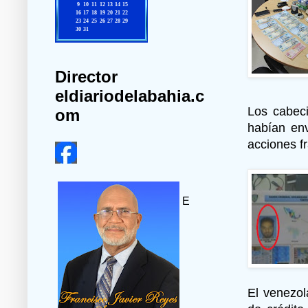
Director
eldiariodelabahia.c
Los cabec
om
habían env
acciones f
E
El venezol