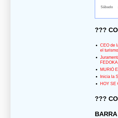
??? C
CEO de la
el turism
Jurament
FEDOKA
MURIÓ E
Inicia la
HOY SE 
??? C
BARRA