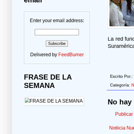
Enter your email address:
La red fun
Suraméric
Delivered by
FeedBurner
FRASE DE LA
Escrito Por.:
SEMANA
Categoría:
N
No hay 
Publicar
Notiicia Nu