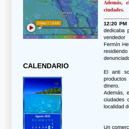
Además, el
ciudades.
12:20 PM 
dedicaba 
vendedor 
Fermín Her
residiend
denunciado
CALENDARIO
El anti s
productos 
dinero.
Además, el
ciudades 
localidad d
Un comerci