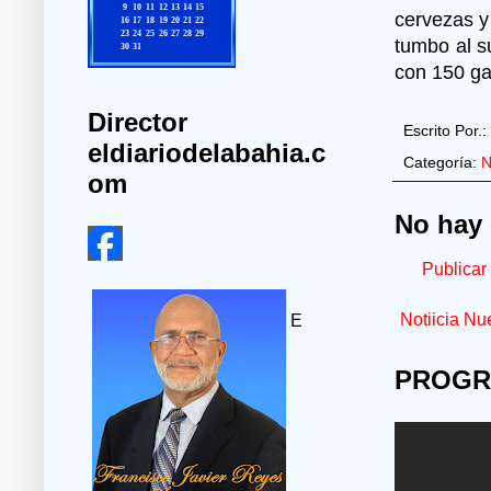
cervezas y
tumbo al s
con 150 ga
Director
Escrito Por.:
eldiariodelabahia.c
Categoría:
N
om
No hay 
Publicar
Notiicia Nu
E
PROGR