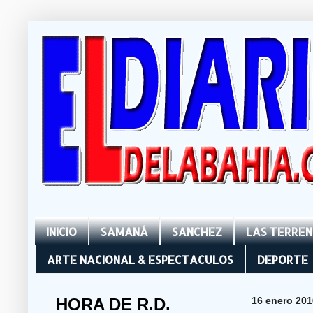
INICIO
SAMANÁ
SANCHEZ
LAS TERRE
ARTE NACIONAL & ESPECTACULOS
DEPORTE
HORA DE R.D.
16 enero 201