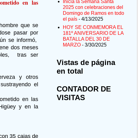
cometido en las
Inicia la Semana Santa
2025 con celebraciones del
Domingo de Ramos en todo
el país
- 4/13/2025
 hombre que se
HOY SE CONMEMORA EL
dose pasar por
181º ANIVERSARIO DE LA
BATALLA DEL 30 DE
ún se informó,
MARZO
- 3/30/2025
tiene dos meses
oles, tras ser
Vistas de página
en total
erveza y otros
 sustrayendo el
CONTADOR DE
VISITAS
cometido en las
Higüey y en la
 con 35 cajas de