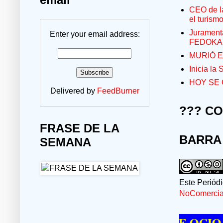
CEO de la
el turism
Jurament
Enter your email address:
FEDOKA
MURIÓ E
Inicia la
HOY SE 
Delivered by
FeedBurner
??? C
FRASE DE LA
BARRA
SEMANA
Este Periód
NoComercial
E PASAR UN MOMENTO DE OCIO VISIT