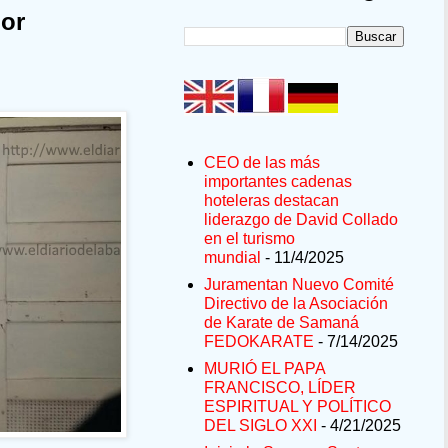
por
CEO de las más
importantes cadenas
hoteleras destacan
liderazgo de David Collado
en el turismo
mundial
- 11/4/2025
Juramentan Nuevo Comité
Directivo de la Asociación
de Karate de Samaná
FEDOKARATE
- 7/14/2025
MURIÓ EL PAPA
FRANCISCO, LÍDER
ESPIRITUAL Y POLÍTICO
DEL SIGLO XXI
- 4/21/2025