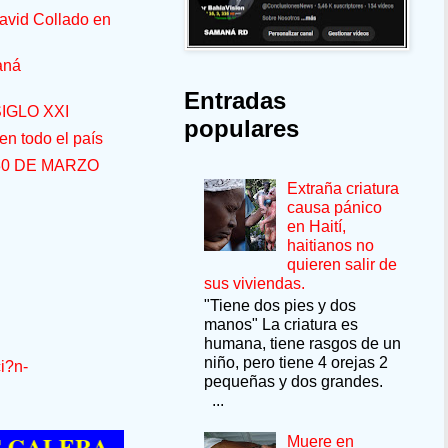
avid Collado en
aná
Entradas
IGLO XXI
populares
n todo el país
30 DE MARZO
Extraña criatura
causa pánico
en Haití,
haitianos no
quieren salir de
sus viviendas.
"Tiene dos pies y dos
manos" La criatura es
humana, tiene rasgos de un
niño, pero tiene 4 orejas 2
i?n-
pequeñas y dos grandes.
...
RA --SÍ QUIERE PASAR UN MOMENTO 
Muere en