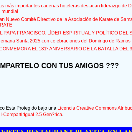
s más importantes cadenas hoteleras destacan liderazgo de D
o mundial
an Nuevo Comité Directivo de la Asociación de Karate de Sam
RATE
L PAPA FRANCISCO, LÍDER ESPIRITUAL Y POLÍTICO DEL S
 Semana Santa 2025 con celebraciones del Domingo de Ramos e
CONMEMORA EL 181º ANIVERSARIO DE LA BATALLA DEL 
OMPARTELO CON TUS AMIGOS ???
ico Esta Protegido bajo una
Licencia Creative Commons Atribuc
-CompartirIgual 2.5 Gen?rica
.
A RESTAURANT PLAYITA EN LAS GALE