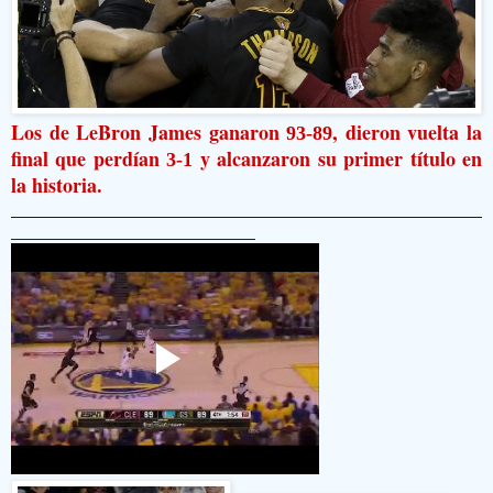
Los de LeBron James ganaron
, dieron vuelta la
93-89
final que perdían
y alcanzaron su primer título en
3-1
la historia.