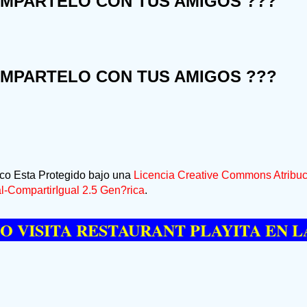
OMPARTELO CON TUS AMIGOS ???
OMPARTELO CON TUS AMIGOS ???
ico Esta Protegido bajo una
Licencia Creative Commons Atribuc
-CompartirIgual 2.5 Gen?rica
.
ITA RESTAURANT PLAYITA EN LAS GA