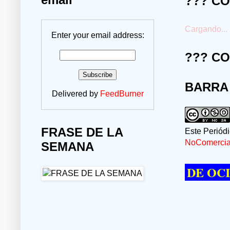
??? C
Cargando...
Enter your email address:
??? C
BARRA
Delivered by
FeedBurner
FRASE DE LA
Este Periód
NoComercial
SEMANA
ERE PASAR UN MOMENTO DE OCIO VIS