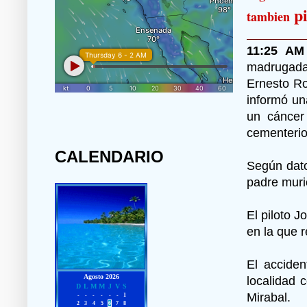
p
tambien
11:25 AM
madrugada 
Ernesto Ro
informó un
un cáncer
cementerio
CALENDARIO
Según dato
padre muri
El piloto J
en la que 
El acciden
localidad 
Mirabal.