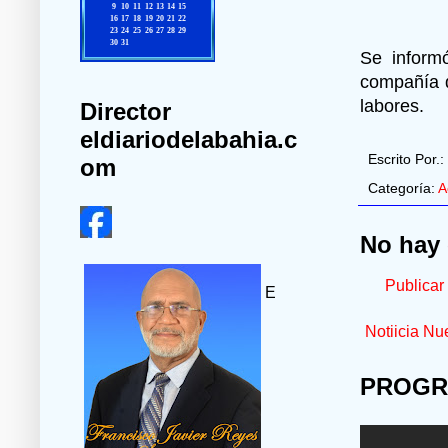
Se informó
compañía d
labores.
Director
eldiariodelabahia.c
Escrito Por.:
om
Categoría:
A
No hay 
Publicar
E
Notiicia Nu
PROGR