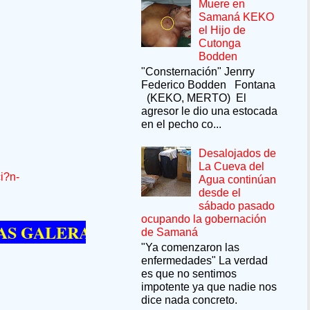
Muere en
Samaná KEKO
el Hijo de
Cutonga
Bodden
"Consternación" Jenrry
Federico Bodden Fontana
(KEKO, MERTO) El
agresor le dio una estocada
en el pecho co...
Desalojados de
La Cueva del
i?n-
Agua continúan
desde el
sábado pasado
ocupando la gobernación
LERA --SÍ QUIERE PASAR UN MOMENT
de Samaná
"Ya comenzaron las
enfermedades" La verdad
es que no sentimos
impotente ya que nadie nos
dice nada concreto.