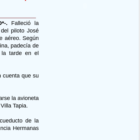
*-.
Falleció la
del piloto José
te aéreo. Según
mina, padecía de
la tarde en el
an cuenta que su
arse la avioneta
Villa Tapia.
acueducto de la
vincia Hermanas