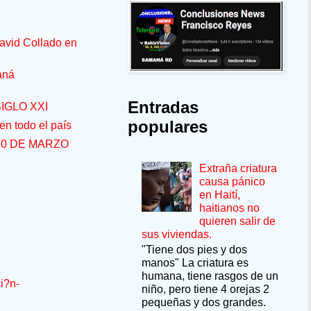
avid Collado en
aná
Entradas
IGLO XXI
populares
n todo el país
30 DE MARZO
Extraña criatura
causa pánico
en Haití,
haitianos no
quieren salir de
sus viviendas.
"Tiene dos pies y dos
manos" La criatura es
humana, tiene rasgos de un
i?n-
niño, pero tiene 4 orejas 2
pequeñas y dos grandes.