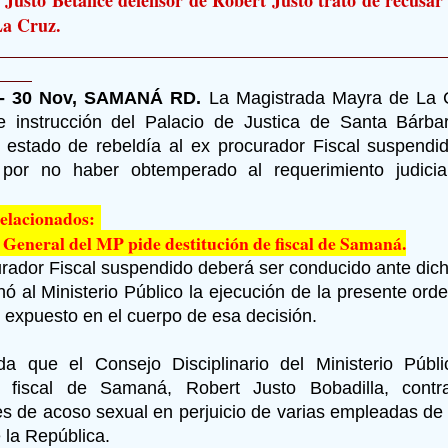
a Cruz.
 - 30 Nov, SAMANÁ RD.
La Magistrada Mayra de La C
de instrucción del Palacio de Justica de Santa Bárb
 estado de rebeldía al ex procurador Fiscal suspendi
, por no haber obtemperado al requerimiento judicia
Relacionados:
 General del MP pide destitución de fiscal de Samaná.
urador Fiscal suspendido deberá ser conducido ante dicho
nó al Ministerio Público la ejecución de la presente ord
o expuesto en el cuerpo de esa decisión.
a que el Consejo Disciplinario del Ministerio Públi
r fiscal de Samaná, Robert Justo Bobadilla, cont
s de acoso sexual en perjuicio de varias empleadas de 
 la República.