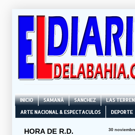
INICIO
SAMANÁ
SANCHEZ
LAS TERRE
ARTE NACIONAL & ESPECTACULOS
DEPORTE
HORA DE R.D.
30 noviembr