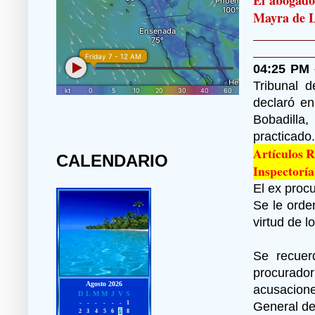
Mayra de L
04:25 PM
Tribunal 
declaró en
Bobadilla
practicado.
Artículos 
CALENDARIO
Inspectoría
El ex proc
Se le orde
virtud de l
Se recuerd
procurado
acusacione
General de