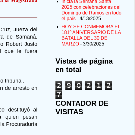
Inicia la Semana Santa
2025 con celebraciones del
Domingo de Ramos en todo
el país
- 4/13/2025
HOY SE CONMEMORA EL
ruz, Jueza del
181º ANIVERSARIO DE LA
ara de Samaná,
BATALLA DEL 30 DE
do Robert Justo
MARZO
- 3/30/2025
l que le fuera
Vistas de página
en total
 tribunal.
2
9
0
2
1
2
en de arresto en
7
CONTADOR DE
co destituyó al
VISITAS
ra quien pesan
la Procuraduría