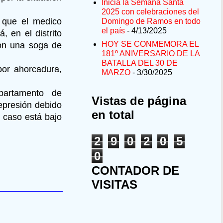
Inicia la Semana Santa
2025 con celebraciones del
r que el medico
Domingo de Ramos en todo
el país
- 4/13/2025
, en el distrito
HOY SE CONMEMORA EL
con una soga de
181º ANIVERSARIO DE LA
BATALLA DEL 30 DE
por ahorcadura,
MARZO
- 3/30/2025
partamento de
Vistas de página
epresión debido
en total
 caso está bajo
2
9
0
2
0
5
0
CONTADOR DE
VISITAS