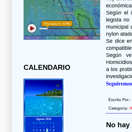
económica 
Según el i
legista no
municipal 
nylon atada
Se dice en
compatible 
Según ver
Homicidios
CALENDARIO
a los prob
investigaci
Seguiremos
Escrito Por.:
Categoría:
H
No hay 