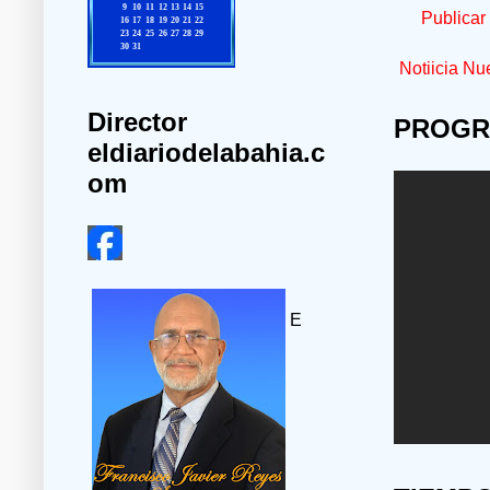
Publicar
Notiicia Nu
Director
PROGR
eldiariodelabahia.c
om
E