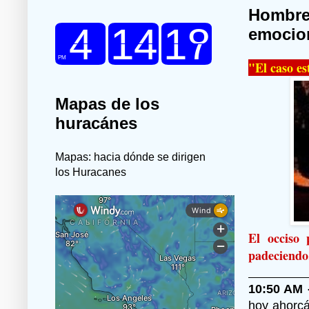
Hombre
emocio
"El caso es
Mapas de los
huracánes
Mapas: hacia dónde se dirigen
los Huracanes
El occiso 
padeciendo
10:50 AM 
hoy ahorc