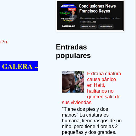
i?n-
Entradas
populares
RA --SÍ QUIERE PASAR UN MOMENTO 
Extraña criatura
causa pánico
en Haití,
haitianos no
quieren salir de
sus viviendas.
"Tiene dos pies y dos
manos" La criatura es
humana, tiene rasgos de un
niño, pero tiene 4 orejas 2
pequeñas y dos grandes.