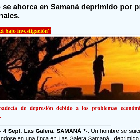
 se ahorca en Samaná deprimido por 
nales.
tá bajo investigación"
padecía de depresión debido a los problemas económ
.
- 4 Sept. Las Galera. SAMANÁ *-.
Un hombre se suici
ándose en una finca en Las Galera Samaná,
deprimido 