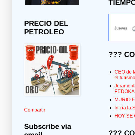
TIEMP
PRECIO DEL
PETROLEO
??? C
CEO de la
el turism
Jurament
FEDOKA
MURIÓ E
Inicia la
Compartir
HOY SE 
Subscribe via
??? C
email