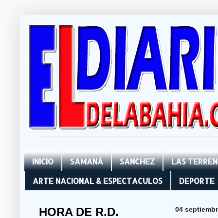
INICIO
SAMANÁ
SANCHEZ
LAS TERRE
ARTE NACIONAL & ESPECTACULOS
DEPORTE
HORA DE R.D.
04 septiembr