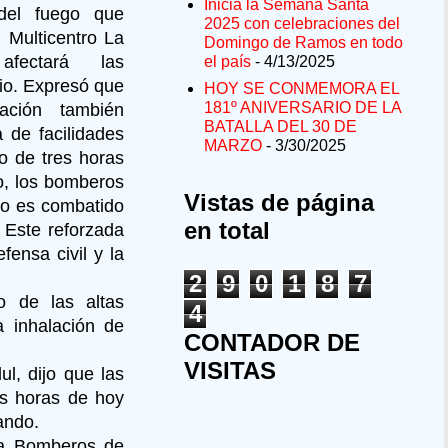
Inicia la Semana Santa
del fuego que
2025 con celebraciones del
 Multicentro La
Domingo de Ramos en todo
 afectará las
el país
- 4/13/2025
cio. Expresó que
HOY SE CONMEMORA EL
181º ANIVERSARIO DE LA
cación también
BATALLA DEL 30 DE
 de facilidades
MARZO
- 3/30/2025
o de tres horas
o, los bomberos
Vistas de página
dio es combatido
en total
Este reforzada
fensa civil y la
2
9
0
1
8
7
o de las altas
4
 inhalación de
CONTADOR DE
VISITAS
ul, dijo que las
as horas de hoy
ando.
 la Bomberos de