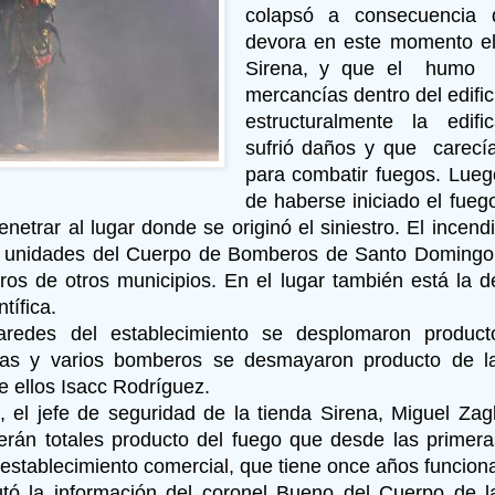
colapsó a consecuencia 
devora en este momento el
Sirena, y que el humo
mercancías dentro del edifi
estructuralmente la edifi
sufrió daños y que carecía
para combatir fuegos. Lueg
de haberse iniciado el fueg
enetrar al lugar donde se originó el siniestro. El incen
e unidades del Cuerpo de Bomberos de Santo Domingo 
os de otros municipios. En el lugar también está la de
tífica.
redes del establecimiento se desplomaron product
ras y varios bomberos se desmayaron producto de la
e ellos Isacc Rodríguez.
 el jefe de seguridad de la tienda Sirena, Miguel Zagl
erán totales producto del fuego que desde las primer
 establecimiento comercial, que tiene once años funcion
utó la información del coronel Bueno del Cuerpo de