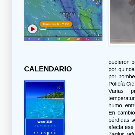
pudieron p
CALENDARIO
por quinc
por bomber
Policía Cien
Varias pa
temperatu
humo, entr
En cambio,
pérdidas s
afecta ese
Zaglur ref