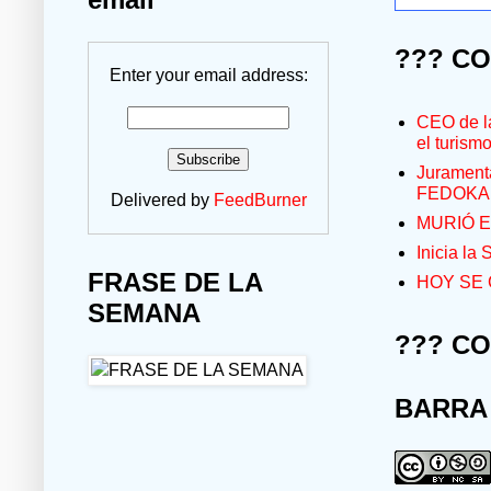
??? C
Enter your email address:
CEO de la
el turism
Jurament
FEDOKA
Delivered by
FeedBurner
MURIÓ E
Inicia la
FRASE DE LA
HOY SE 
SEMANA
??? C
BARRA