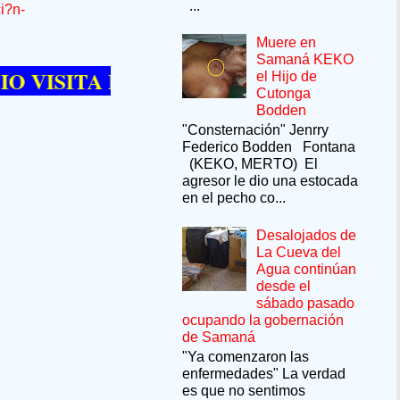
...
i?n-
Muere en
Samaná KEKO
TA RESTAURANT PLAYITA EN LAS GAL
el Hijo de
Cutonga
Bodden
"Consternación" Jenrry
Federico Bodden Fontana
(KEKO, MERTO) El
agresor le dio una estocada
en el pecho co...
Desalojados de
La Cueva del
Agua continúan
desde el
sábado pasado
ocupando la gobernación
de Samaná
"Ya comenzaron las
enfermedades" La verdad
es que no sentimos