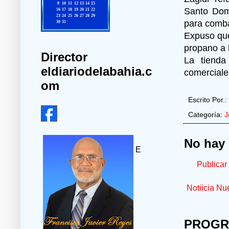
Santo Domi
para comba
Expuso que
propano a l
Director
La tienda
eldiariodelabahia.c
comerciale
om
Escrito Por.:
Categoría:
J
No hay 
E
Publicar
Notiicia Nu
PROGR