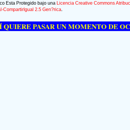
ico Esta Protegido bajo una
Licencia Creative Commons Atribuc
-CompartirIgual 2.5 Gen?rica
.
RE PASAR UN MOMENTO DE OCIO VISI