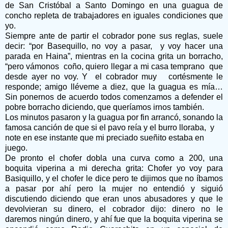
de San Cristóbal a Santo Domingo en una guagua de
concho repleta de trabajadores en iguales condiciones que
yo.
Siempre ante de partir el cobrador pone sus reglas, suele
decir: “por Basequillo, no voy a pasar,
y voy hacer una
parada en Haina”, mientras en la cocina grita un borracho,
“pero vámonos
coño, quiero llegar a mi casa temprano
que
desde ayer no voy. Y
el cobrador muy
cortésmente le
responde; amigo lléveme a diez, que la guagua es mía…
Sin ponernos de acuerdo todos comenzamos a defender el
pobre borracho diciendo, que queríamos irnos también.
Los minutos pasaron y la guagua por fin arrancó, sonando la
famosa canción de que si el pavo reía y el burro lloraba,
y
note en ese instante que mi preciado sueñito estaba en
juego.
De pronto el chofer dobla una curva como a 200, una
boquita viperina a mi derecha grita: Chofer yo voy para
Basiquillo, y el chofer le dice pero te dijimos que no íbamos
a pasar por ahí pero la mujer no entendió y siguió
discutiendo diciendo que eran unos abusadores y que le
devolvieran su dinero, el cobrador dijo: dinero no le
daremos ningún dinero, y ahí fue que la boquita viperina se