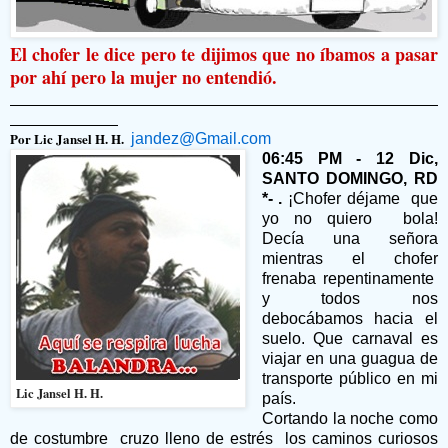
El chofer le dice pero te dijimos que no íbamos a pasar
por ahí pero la mujer no entendió.
Por Lic Jansel H. H.
jandez@Gmail.com
06:45 PM - 12 Dic,
SANTO DOMINGO, RD
*- .
¡Chofer déjame
que
yo no quiero
bola!
Decía una señora
mientras el chofer
frenaba repentinamente
y todos nos
debocábamos hacia el
suelo. Que carnaval es
viajar en una guagua de
transporte público en mi
Lic Jansel H. H.
país.
Cortando la noche como
de costumbre
cruzo lleno de estrés
los caminos curiosos