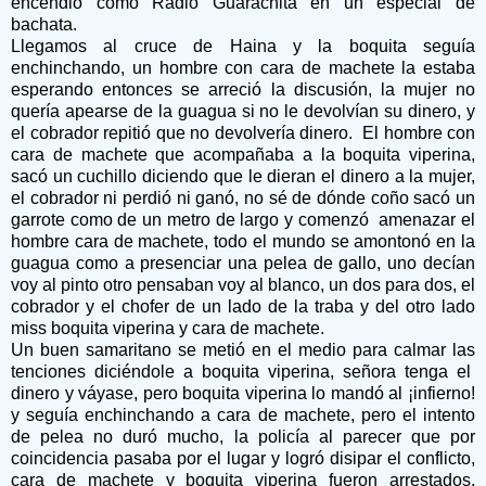
encendió como Radio Guarachita en un especial de
bachata.
Llegamos al cruce de Haina y la boquita seguía
enchinchando, un hombre con cara de machete la estaba
esperando entonces se arreció la discusión, la mujer no
quería apearse de la guagua si no le devolvían su dinero, y
el cobrador repitió que no devolvería dinero.
El hombre con
cara de machete que acompañaba a la boquita viperina,
sacó un cuchillo diciendo que le dieran el dinero a la mujer,
el cobrador ni perdió ni ganó, no sé de dónde coño sacó un
garrote como de un metro de largo y comenzó
amenazar el
hombre cara de machete, todo el mundo se amontonó en la
guagua como a presenciar una pelea de gallo, uno decían
voy al pinto otro pensaban voy al blanco, un dos para dos, el
cobrador y el chofer de un lado de la traba y del otro lado
miss boquita viperina y cara de machete.
Un buen samaritano se metió en el medio para calmar las
tenciones diciéndole a boquita viperina, señora tenga el
dinero y váyase, pero boquita viperina lo mandó al ¡infierno!
y seguía enchinchando a cara de machete, pero el intento
de pelea no duró mucho, la policía al parecer que por
coincidencia pasaba por el lugar y logró disipar el conflicto,
cara de machete y boquita viperina fueron arrestados,