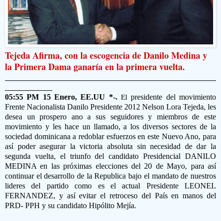
Tejeda Afirma, con la escogencia de Danilo Medina y
la Primera Dama ganaría en la primera vuelta.
05:55 PM 15 Enero,
EE.UU *-.
presidente del movimiento
El
Frente Nacionalista Danilo Presidente 2012 Nelson Lora Tejeda,
les
desea un prospero ano a sus seguidores y miembros de este
movimiento y les hace un llamado, a los diversos sectores de la
sociedad dominicana a redoblar esfuerzos en este Nuevo Ano, para
así poder asegurar la victoria absoluta sin necesidad de dar la
segunda vuelta, el triunfo del candidato Presidencial DANILO
MEDINA en las próximas elecciones del 20 de Mayo, para así
continuar el desarrollo de la Republica bajo el mandato de nuestros
lideres del partido como es el actual Presidente LEONEL
FERNANDEZ, y así evitar el retroceso del País en manos del
PRD- PPH y su candidato Hipólito Mejía.