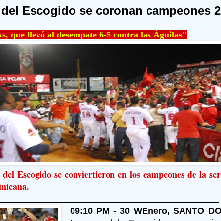
del Escogido se coronan campeones 2
, que llevó al desempate 6-5 contra las Águilas"
del Escogido se conviertieron en los campeones de la seri
inicana.
09:10 PM - 30 WEnero, SANTO DO