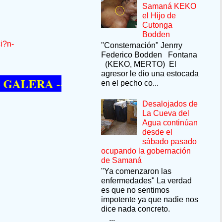
Samaná KEKO
el Hijo de
Cutonga
Bodden
i?n-
"Consternación" Jenrry
Federico Bodden Fontana
(KEKO, MERTO) El
agresor le dio una estocada
RA --SÍ QUIERE PASAR UN MOMENTO 
en el pecho co...
Desalojados de
La Cueva del
Agua continúan
desde el
sábado pasado
ocupando la gobernación
de Samaná
"Ya comenzaron las
enfermedades" La verdad
es que no sentimos
impotente ya que nadie nos
dice nada concreto.
...