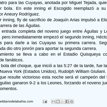
tro para las Cuyayas, anotada por Miguel Tejada, quie
r bola. En este inning el Escogido reemplazó a su 
or Aneury Rodríguez.
r inning, fly de sacrificio de Joaquín Arias impulsó a El
carrera de las Águilas.
 entrada completa del noveno juego entre Águilas y 
a, pero inmediatamente empezó el segundo inning, Héct
as para darle a las Cuyayas su primera carrera. Se
da dio otro jonrón para aportar la segunda carrera.
tamiento se lleva a cabo en el Estadio Quisqueya 
de fanáticos.
bola del choque, que inició a las 5:27 de la tarde, fue l
 Nueva York (Estados Unidos), Rudolph William Giuliani.
que resulte victorioso esta noche será el campeón del 
Águilas ganaron 9-2 a los Leones, forzando el noveno j
momentos.
eldiariodelabahia.com