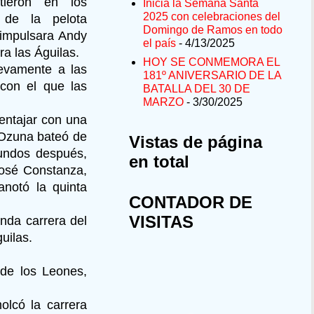
tieron en los
Inicia la Semana Santa
2025 con celebraciones del
 de la pelota
Domingo de Ramos en todo
 impulsara Andy
el país
- 4/13/2025
ra las Águilas.
HOY SE CONMEMORA EL
uevamente a las
181º ANIVERSARIO DE LA
con el que las
BATALLA DEL 30 DE
MARZO
- 3/30/2025
ventajar con una
o Ozuna bateó de
Vistas de página
gundos después,
en total
 José Constanza,
notó la quinta
CONTADOR DE
VISITAS
nda carrera del
uilas.
 de los Leones,
olcó la carrera