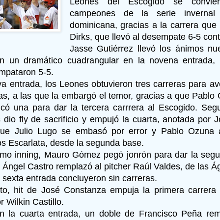
Leones del Escogido se convier
campeones de la serie invernal
dominicana, gracias a la carrera que
Dirks, que llevó al desempate 6-5 cont
Jasse Gutiérrez llevó los ánimos n
on un dramático cuadrangular en la novena entrada, 
mpataron 5-5.
va entrada, los Leones obtuvieron tres carreras para a
las, a las que la embargó el temor, gracias a que Pabl
lcó una para dar la tercera carrrera al Escogido. Se
 dio fly de sacrificio y empujó la cuarta, anotada por
que Julio Lugo se embasó por error y Pablo Ozuna a
los Escarlata, desde la segunda base.
imo inning, Mauro Gómez pegó jonrón para dar la segu
 Ángel Castro remplazó al pitcher Raúl Valdes, de las Ág
 sexta entrada concluyeron sin carreras.
to, hit de José Constanza empuja la primera carrera
 Wilkin Castillo.
 la cuarta entrada, un doble de Francisco Peña rem