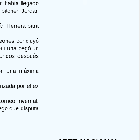
n había llegado
pitcher Jordan
ián Herrera para
Leones concluyó
or Luna pegó un
gundos después
con una máxima
anzada por el ex
torneo invernal.
uego que disputa