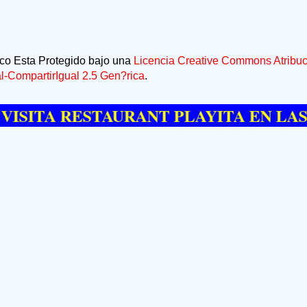
ico Esta Protegido bajo una
Licencia Creative Commons Atribuc
-CompartirIgual 2.5 Gen?rica
.
A RESTAURANT PLAYITA EN LAS GALE