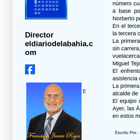
número cua
a base po
Norberto p
En el terce
la tercera 
Director
La primera
eldiariodelabahia.c
sin carrer
om
vuelacerc
Miguel Teja
El enfren
asistencia 
La primera 
E
alcalde de
El equipo 
Ayer, las 
en estos 
Escrito Por.: