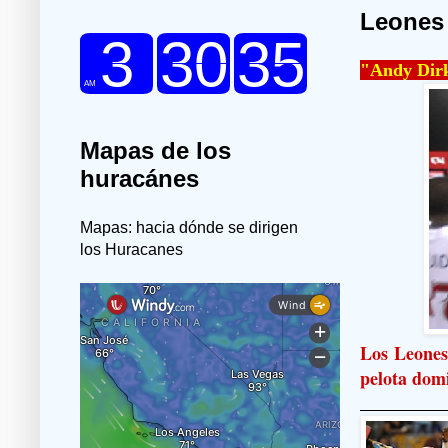
Leones 
"Andy Dirks
Mapas de los
huracánes
Mapas: hacia dónde se dirigen
los Huracanes
Los Leones 
pelota dom