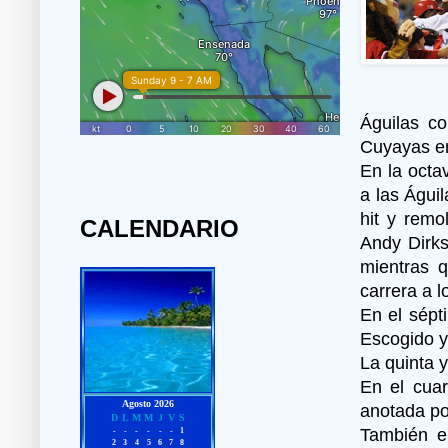
Águilas c
Cuyayas e
En la octa
a las Águi
hit y remo
CALENDARIO
Andy Dirks
mientras 
carrera a 
En el sépt
Escogido y
La quinta y
En el cuar
anotada por
También en