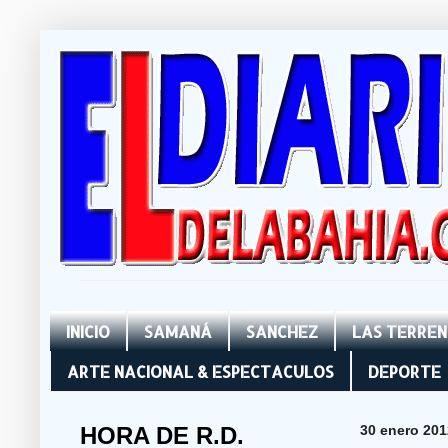
INICIO
SAMANÁ
SANCHEZ
LAS TERRE
ARTE NACIONAL & ESPECTACULOS
DEPORTE
HORA DE R.D.
30 enero 201