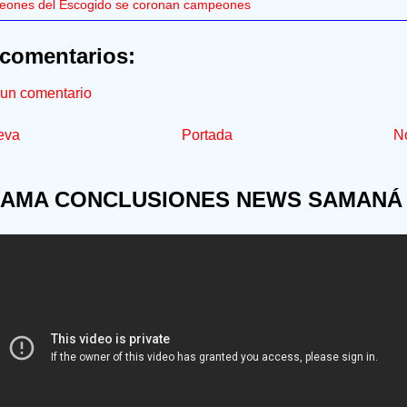
eones del Escogido se coronan campeones
comentarios:
 un comentario
eva
Portada
No
AMA CONCLUSIONES NEWS SAMANÁ