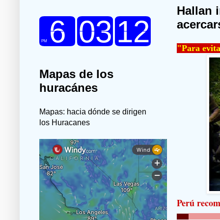
Hallan 
acercar
"Para evita
Mapas de los
huracánes
Mapas: hacia dónde se dirigen
los Huracanes
Perú recome