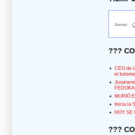
??? C
CEO de la
el turism
Jurament
FEDOKA
MURIÓ E
Inicia la
HOY SE 
??? C