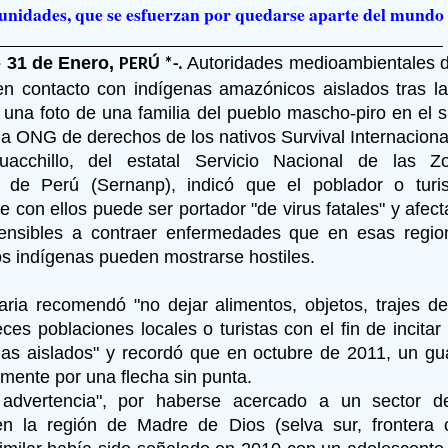
unidades,
que se esfuerzan por quedarse aparte del mundo 
- 31 de Enero,
Autoridades medioambientales d
PERÚ *-.
en contacto con indígenas amazónicos aislados tras la 
 una foto de una familia del pueblo mascho-piro en el s
la ONG de derechos de los nativos Survival Internaciona
uacchillo, del estatal Servicio Nacional de las Z
s de Perú (Sernanp), indicó que el poblador o turis
e con ellos puede ser portador "de virus fatales" y afecta
ensibles a contraer enfermedades que en esas region
s indígenas pueden mostrarse hostiles.
aria recomendó "no dejar alimentos, objetos, trajes d
ces poblaciones locales o turistas con el fin de incitar
nas aislados" y recordó que en octubre de 2011, un g
emente por una flecha sin punta.
advertencia", por haberse acercado a un sector 
en la región de Madre de Dios (selva sur, frontera 