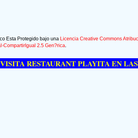
ico Esta Protegido bajo una
Licencia Creative Commons Atribuc
-CompartirIgual 2.5 Gen?rica
.
A RESTAURANT PLAYITA EN LAS GALE