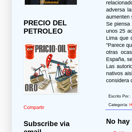
relacionad
adversa la
aumenten s
PRECIO DEL
Se piensa 
PETROLEO
unos 25 ad
Lima que d
"Parece qu
otras ocas
España, s
Las autor
nativos ai
considera 
Escrito Por.:
Categoría:
H
Compartir
No hay 
Subscribe via
email