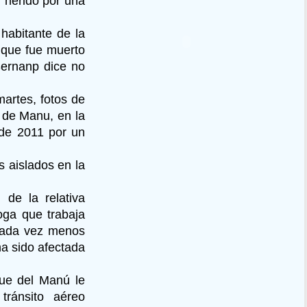
, herido por una
habitante de la
 que fue muerto
Sernanp dice no
martes, fotos de
l de Manu, en la
 de 2011 por un
 aislados en la
de la relativa
oga que trabaja
 cada vez menos
ha sido afectada
que del Manú le
tránsito aéreo