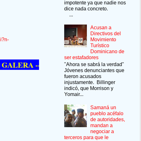
impotente ya que nadie nos
dice nada concreto.
...
Acusan a
Directivos del
i?n-
Movimiento
Turístico
Dominicano de
ser estafadores
RA --SÍ QUIERE PASAR UN MOMENTO D
"Ahora se sabrá la verdad"
Jóvenes denunciantes que
fueron acusados
injustamente. Billinger
indicó, que Morrison y
Yomair...
Samaná un
pueblo acéfalo
de autoridades,
mandan a
negociar a
terceros para que le