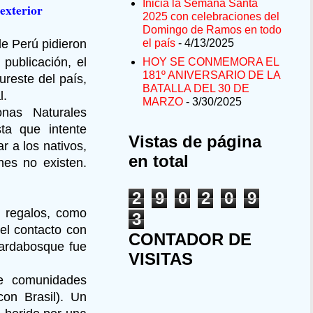
Inicia la Semana Santa
exterior
2025 con celebraciones del
Domingo de Ramos en todo
e Perú pidieron
el país
- 4/13/2025
publicación, el
HOY SE CONMEMORA EL
181º ANIVERSARIO DE LA
ureste del país,
BATALLA DEL 30 DE
l.
MARZO
- 3/30/2025
onas Naturales
ta que intente
Vistas de página
r a los nativos,
en total
es no existen.
2
9
0
2
0
9
e regalos, como
3
 el contacto con
CONTADOR DE
uardabosque fue
VISITAS
de comunidades
con Brasil). Un