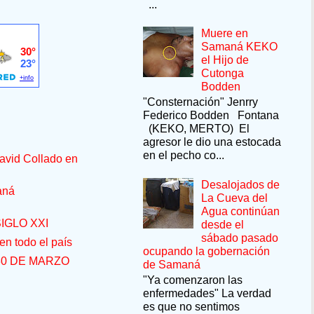
...
Muere en
Samaná KEKO
el Hijo de
Cutonga
Bodden
"Consternación" Jenrry
Federico Bodden Fontana
(KEKO, MERTO) El
agresor le dio una estocada
en el pecho co...
avid Collado en
Desalojados de
aná
La Cueva del
Agua continúan
IGLO XXI
desde el
sábado pasado
n todo el país
ocupando la gobernación
30 DE MARZO
de Samaná
"Ya comenzaron las
enfermedades" La verdad
es que no sentimos