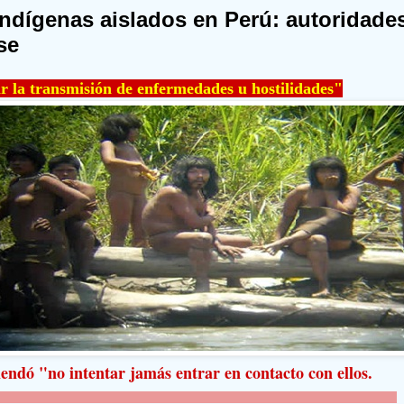
indígenas aislados en Perú: autoridade
se
r la transmisión de enfermedades u hostilidades"
ndó "no intentar jamás entrar en contacto con ellos.