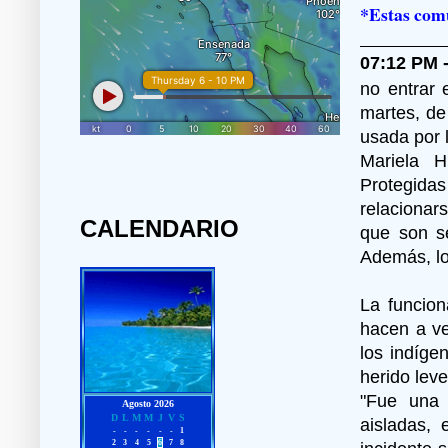
*Estas com
07:12 PM 
no entrar 
martes, de
usada por 
Mariela H
Protegida
relacionars
CALENDARIO
que son s
Además, lo
La funcion
hacen a ve
los indíge
herido lev
"Fue una 
aisladas, 