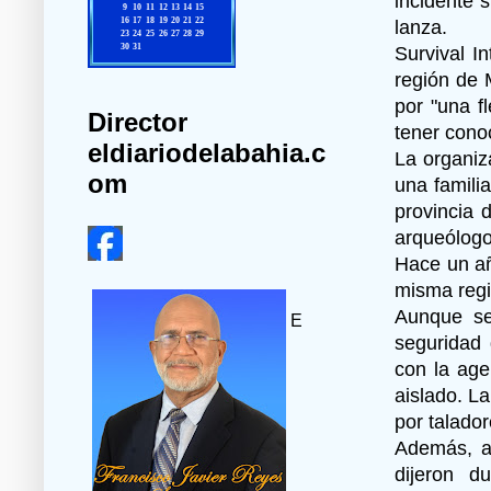
incidente 
lanza.
Survival I
región de 
por "una f
Director
tener cono
eldiariodelabahia.c
La organiz
om
una famili
provincia 
arqueólogo
Hace un añ
misma regi
Aunque se
E
seguridad 
con la age
aislado. La
por talado
Además, ag
dijeron d