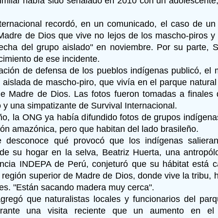
similar había sido señalado en 2010 con un adolescente
nternacional recordó, en un comunicado, el caso de un 
Madre de Dios que vive no lejos de los mascho-piros y
lecha del grupo aislado" en noviembre. Por su parte, 
cimiento de ese incidente.
ación de defensa de los pueblos indígenas publicó, el 
a aislada de mascho-piro, que vivía en el parque natura
de Madre de Dios. Las fotos fueron tomadas a finales
 y una simpatizante de Survival Internacional.
o, la ONG ya había difundido fotos de grupos indígenas
ón amazónica, pero que habitan del lado brasileño.
 desconoce qué provocó que los indígenas salieran 
de su hogar en la selva, Beatriz Huerta, una antropól
ncia INDEPA de Perú, conjeturó que su hábitat está
 región superior de Madre de Dios, donde vive la tribu, 
res. "Están sacando madera muy cerca".
regó que naturalistas locales y funcionarios del par
urante una visita reciente que un aumento en el 