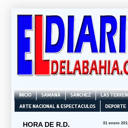
INICIO
SAMANÁ
SANCHEZ
LAS TERRE
ARTE NACIONAL & ESPECTACULOS
DEPORTE
HORA DE R.D.
31 enero 201