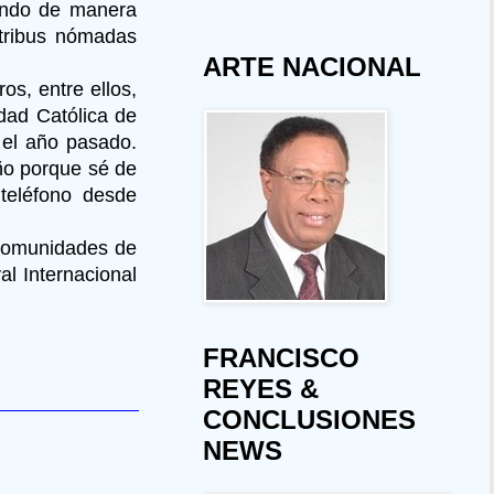
tando de manera
 tribus nómadas
ARTE NACIONAL
os, entre ellos,
idad Católica de
 el año pasado.
ño porque sé de
 teléfono desde
comunidades de
al Internacional
FRANCISCO
REYES &
CONCLUSIONES
NEWS