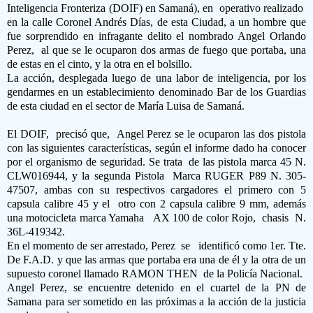
Inteligencia Fronteriza
(DOIF) en Samaná), en operativo realizado
en la calle Coronel Andrés Días, de esta Ciudad, a un hombre que
fue sorprendido en infragante delito el nombrado Angel Orlando
Perez, al que se le ocuparon dos armas de fuego que portaba, una
de estas en el cinto, y la otra en el bolsillo.
La acción, desplegada luego de una labor de inteligencia, por los
gendarmes en un establecimiento denominado Bar de los Guardias
de esta ciudad en el sector de María Luisa de Samaná.
El DOIF, precisó que, Angel Perez se le ocuparon las dos pistola
con las siguientes características, según el informe dado ha conocer
por el organismo de seguridad. Se trata de las pistola marca 45 N.
CLW016944, y la segunda Pistola Marca RUGER P89 N. 305-
47507, ambas con su respectivos cargadores el primero con 5
capsula calibre 45 y el otro con 2 capsula calibre 9 mm, además
una motocicleta marca Yamaha AX 100 de color Rojo, chasis N.
36L-419342.
En el momento de ser arrestado, Perez se
identific
ó
como 1er. Tte.
De F.A.D. y que las armas que portaba era una de él y la otra de un
supuesto coronel llamado RAMON THEN de la Policía Nacional.
Angel Perez, se encuentre detenido en el cuartel de la PN de
Samana para ser sometido en las próximas a la acción de la justicia