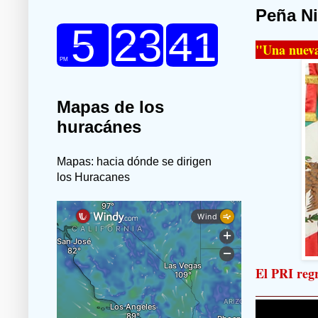
Peña Ni
"Una nueva
Mapas de los
huracánes
Mapas: hacia dónde se dirigen
los Huracanes
El PRI regr