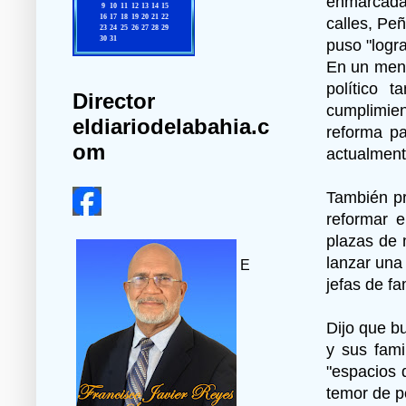
enmarcada 
calles, Pe
puso "logr
En un mens
político 
Director
cumplimien
eldiariodelabahia.c
reforma pa
om
actualment
También pr
reformar 
plazas de 
lanzar una
E
jefas de fa
Dijo que b
y sus fami
"espacios 
temor de pe