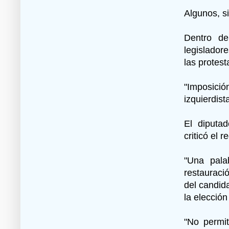
Algunos, s
Dentro de
legislador
las protes
"Imposició
izquierdist
El diputad
criticó el 
"Una pala
restauraci
del candid
la elección
"No permit