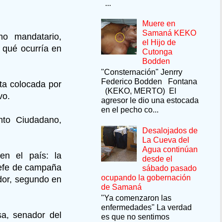
...
Muere en
Samaná KEKO
o mandatario,
el Hijo de
 qué ocurría en
Cutonga
Bodden
"Consternación" Jenrry
Federico Bodden Fontana
ta colocada por
(KEKO, MERTO) El
vo.
agresor le dio una estocada
en el pecho co...
ento Ciudadano,
Desalojados de
La Cueva del
Agua continúan
en el país: la
desde el
 jefe de campaña
sábado pasado
ocupando la gobernación
dor, segundo en
de Samaná
"Ya comenzaron las
enfermedades" La verdad
sa, senador del
es que no sentimos