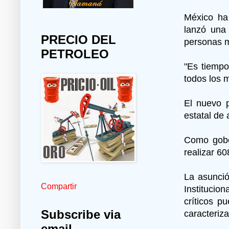
México ha 
lanzó una 
PRECIO DEL
personas m
PETROLEO
"Es tiempo
todos los 
El nuevo p
estatal de
Como gober
realizar 60
La asunció
Compartir
Institucio
críticos p
Subscribe via
caracteriz
email