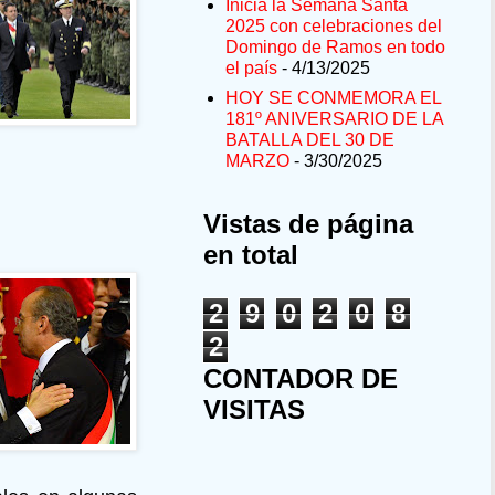
Inicia la Semana Santa
2025 con celebraciones del
Domingo de Ramos en todo
el país
- 4/13/2025
HOY SE CONMEMORA EL
181º ANIVERSARIO DE LA
BATALLA DEL 30 DE
MARZO
- 3/30/2025
Vistas de página
en total
2
9
0
2
0
8
2
CONTADOR DE
VISITAS