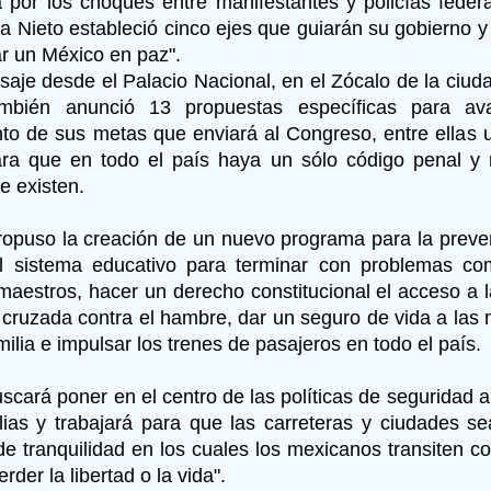
por los choques entre manifestantes y policías feder
ña Nieto estableció cinco ejes que guiarán su gobierno y
ar un México en paz".
aje desde el Palacio Nacional, en el Zócalo de la ciud
también anunció 13 propuestas específicas para av
to de sus metas que enviará al Congreso, entre ellas u
ra que en todo el país haya un sólo código penal y
e existen.
opuso la creación de un nuevo programa para la prevenc
el sistema educativo para terminar con problemas co
maestros, hacer un derecho constitucional el acceso a 
 cruzada contra el hambre, dar un seguro de vida a las
milia e impulsar los trenes de pasajeros en todo el país.
uscará poner en el centro de las políticas de seguridad 
lias y trabajará para que las carreteras y ciudades 
de tranquilidad en los cuales los mexicanos transiten c
rder la libertad o la vida".