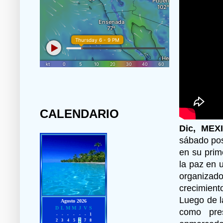
CALENDARIO
Dic, MEX
sábado pos
en su prim
la paz en u
organizad
crecimient
Luego de l
como pre