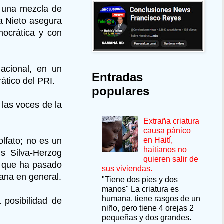
 una mezcla de
a Nieto asegura
ocrática y con
nacional, en un
Entradas
ático del PRI.
populares
las voces de la
Extraña criatura
causa pánico
en Haití,
olfato; no es un
haitianos no
ús Silva-Herzog
quieren salir de
o que ha pasado
sus viviendas.
cana en general.
"Tiene dos pies y dos
manos" La criatura es
humana, tiene rasgos de un
 posibilidad de
niño, pero tiene 4 orejas 2
pequeñas y dos grandes.