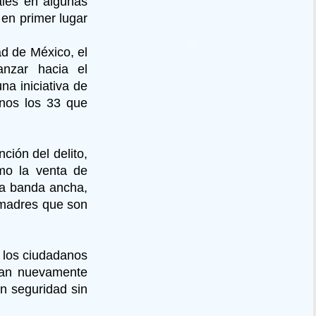
ales en algunas
 en primer lugar
ad de México, el
anzar hacia el
na iniciativa de
 nos los 33 que
ión del delito,
mo la venta de
la banda ancha,
 madres que son
a los ciudadanos
sean nuevamente
on seguridad sin