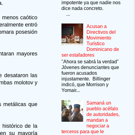
impotente ya que nadie nos
a.
dice nada concreto.
...
ue menos caótico
teralmente entró
Acusan a
tomara posesión
Directivos del
Movimiento
Turístico
Dominicano de
entaran mayores
ser estafadores
"Ahora se sabrá la verdad"
Jóvenes denunciantes que
fueron acusados
e desataron las
injustamente. Billinger
ombas molotov y
indicó, que Morrison y
Yomair...
Samaná un
as metálicas que
pueblo acéfalo
de autoridades,
mandan a
histórico de la
negociar a
terceros para que le
 en su mayoría