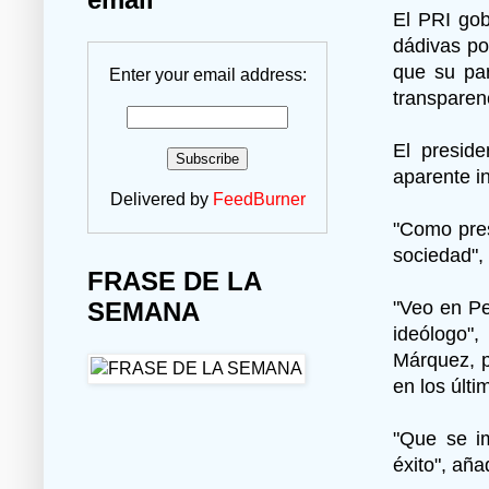
El PRI go
dádivas po
que su pa
Enter your email address:
transparen
El preside
aparente i
Delivered by
FeedBurner
"Como pres
sociedad", 
FRASE DE LA
"Veo en Pe
SEMANA
ideólogo",
Márquez, p
en los últ
"Que se im
éxito", aña