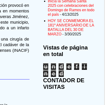
Inicia la Semana Santa
ción provocó en
2025 con celebraciones del
Domingo de Ramos en todo
ina en momentos
el país
- 4/13/2025
Taveras Jiménez,
HOY SE CONMEMORA EL
 este municipio,
181º ANIVERSARIO DE LA
do a un infarto
BATALLA DEL 30 DE
MARZO
- 3/30/2025
 una cirugía de
El cadáver de la
Vistas de página
orenses (INACIF)
en total
u
n
d
e
f
i
n
e
d
CONTADOR DE
VISITAS