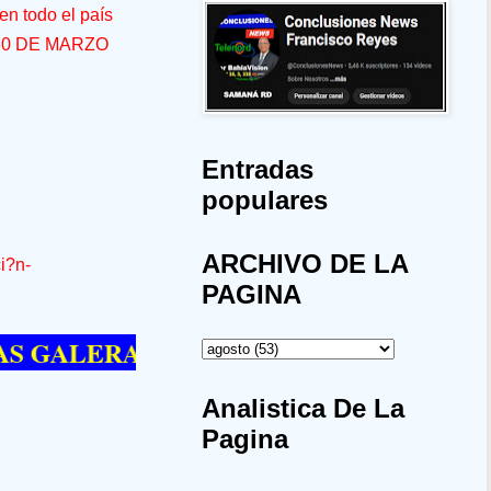
n todo el país
30 DE MARZO
Entradas
populares
ARCHIVO DE LA
i?n-
PAGINA
ALERA --SÍ QUIERE PASAR UN MOMEN
Analistica De La
Pagina