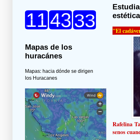
Estudia
estétic
"El cadáve
Mapas de los
huracánes
Mapas: hacia dónde se dirigen
los Huracanes
Rafelina Ta
senos cuand