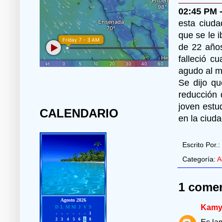
02:45 PM 
esta ciuda
que se le i
de 22 años
falleció c
agudo al m
Se dijo qu
reducción 
joven estu
CALENDARIO
en la ciud
Escrito Por.:
Categoría:
A
1 comen
Kam