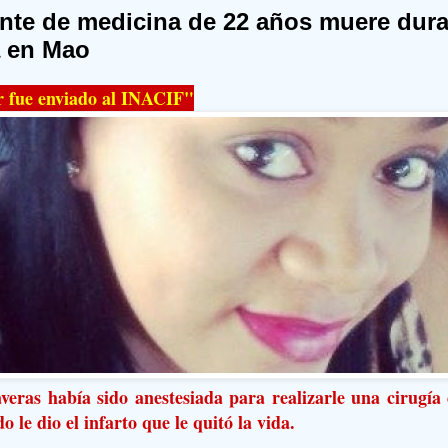
nte de medicina de 22 años muere dura
a en Mao
r fue enviado al INACIF"
veras había sido anestesiada para realizarle una cirugía
o le dio el infarto que le quitó la vida.