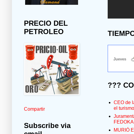
PRECIO DEL
PETROLEO
TIEMP
??? C
CEO de la
el turism
Compartir
Jurament
FEDOKA
Subscribe via
MURIÓ E
email