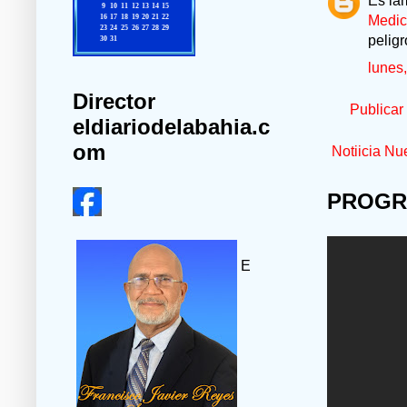
Es la
Medic
pelig
lunes
Director
Publicar
eldiariodelabahia.c
om
Notiicia Nu
PROGR
E