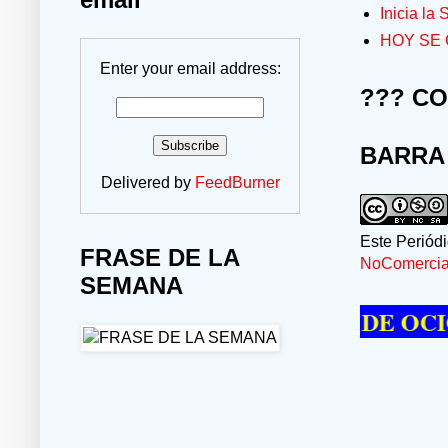
Inicia la
HOY SE 
Enter your email address:
??? C
BARRA
Delivered by
FeedBurner
Este Periód
FRASE DE LA
NoComercial
SEMANA
IERE PASAR UN MOMENTO DE OCIO VI