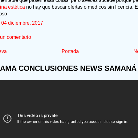
mentable que pasen esas cosas, pero aveces sucede porque pa
ina estética
no hay que buscar ofertas o medicos sin licencia. 
roso
, 04 diciembre, 2017
 un comentario
eva
Portada
No
AMA CONCLUSIONES NEWS SAMANÁ