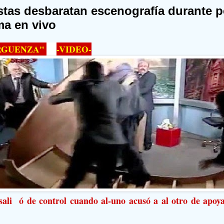
stas desbaratan escenografía durante p
a en vivo
RGUENZA"
-VIDEO-
sali ó de control cuando al-uno acusó a al otro de apoya