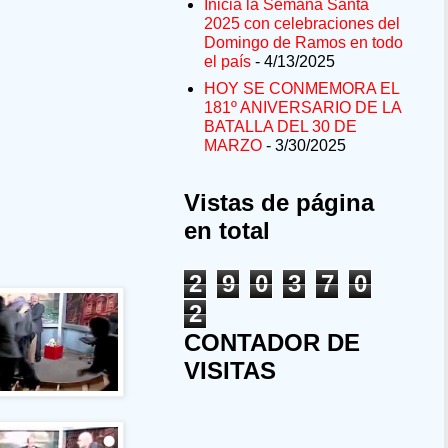
Inicia la Semana Santa
2025 con celebraciones del
Domingo de Ramos en todo
el país
- 4/13/2025
HOY SE CONMEMORA EL
181º ANIVERSARIO DE LA
BATALLA DEL 30 DE
MARZO
- 3/30/2025
Vistas de página
en total
2
9
0
3
7
0
2
CONTADOR DE
VISITAS