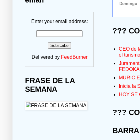
Enter your email address:
??? C
CEO de la
el turism
Delivered by
FeedBurner
Jurament
FEDOKA
MURIÓ E
FRASE DE LA
Inicia la
SEMANA
HOY SE 
??? C
BARRA