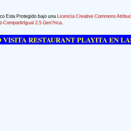
ico Esta Protegido bajo una
Licencia Creative Commons Atribuc
-CompartirIgual 2.5 Gen?rica
.
TA RESTAURANT PLAYITA EN LAS GAL