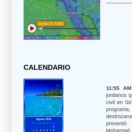
CALENDARIO
11:55 A
jordanos q
civil en S
programa,
destrozar
presentó 
Mohamad al