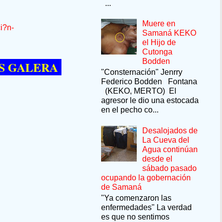
...
Muere en
i?n-
Samaná KEKO
el Hijo de
Cutonga
Bodden
ERA --SÍ QUIERE PASAR UN MOMENTO 
"Consternación" Jenrry
Federico Bodden Fontana
(KEKO, MERTO) El
agresor le dio una estocada
en el pecho co...
Desalojados de
La Cueva del
Agua continúan
desde el
sábado pasado
ocupando la gobernación
de Samaná
"Ya comenzaron las
enfermedades" La verdad
es que no sentimos