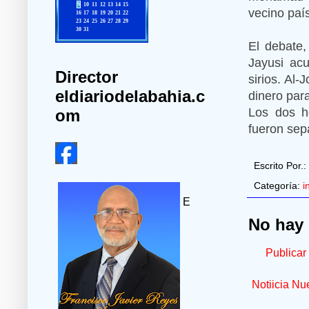
vecino país
El debate,
Jayusi acu
Director
sirios. Al-
eldiariodelabahia.c
dinero par
Los dos ho
om
fueron sep
Escrito Por.:
Categoría:
i
E
No hay 
Publicar
Notiicia Nu