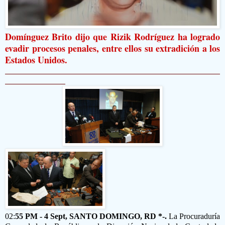
Domínguez Brito dijo que Rizik Rodríguez ha logrado
evadir procesos penales, entre ellos su extradición a los
Estados Unidos.
02:
55
PM - 4 Sept, SANTO DOMINGO, RD *-.
La Procuraduría