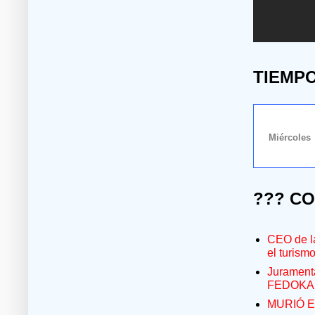
TIEMP
??? C
CEO de la
el turism
Jurament
FEDOKA
MURIÓ E