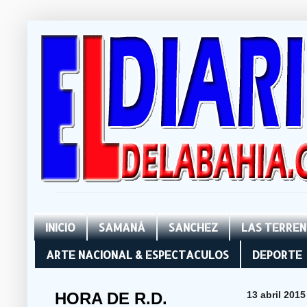
INICIO
SAMANÁ
SANCHEZ
LAS TERRE
ARTE NACIONAL & ESPECTACULOS
DEPORTE
HORA DE R.D.
13 abril 2015