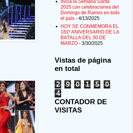
Inicia la Semana Santa
2025 con celebraciones del
Domingo de Ramos en todo
el país
- 4/13/2025
HOY SE CONMEMORA EL
181º ANIVERSARIO DE LA
BATALLA DEL 30 DE
MARZO
- 3/30/2025
Vistas de página
en total
2
9
0
1
5
0
4
CONTADOR DE
VISITAS