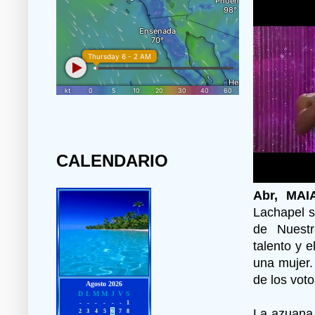
CALENDARIO
Abr, MAI
Lachapel s
de Nuestr
talento y 
una mujer.
de los voto
La azuana,