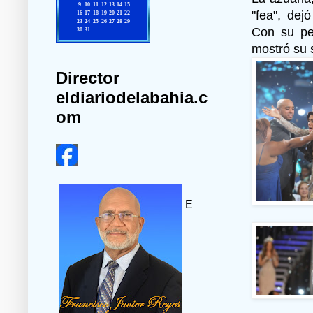
"fea", dej
Con su pe
mostró su s
Director
eldiariodelabahia.c
om
E