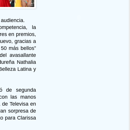
 audiencia.
petencia, la
res en premios,
nuevo, gracias a
s 50 más bellos”
el avasallante
dureña Nathalia
elleza Latina y
dó de segunda
 con las manos
 de Televisa en
ran sorpresa de
to para Clarissa