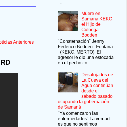
...
Muere en
Samaná KEKO
el Hijo de
Cutonga
Bodden
"Consternación" Jenrry
ticias Anteriores
Federico Bodden Fontana
(KEKO, MERTO) El
agresor le dio una estocada
 RD
en el pecho co...
Desalojados de
La Cueva del
Agua continúan
desde el
sábado pasado
ocupando la gobernación
de Samaná
"Ya comenzaron las
enfermedades" La verdad
es que no sentimos