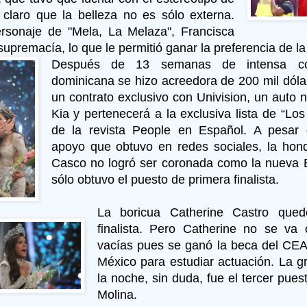
ó claro que la belleza no es sólo externa.
rsonaje de "Mela, La Melaza", Francisca
upremacía, lo que le permitió ganar la preferencia de la
Después de 13 semanas de intensa com
dominicana se hizo acreedora de 200 mil dóla
un contrato exclusivo con Univision, un auto 
Kia y pertenecerá a la exclusiva lista de “Lo
de la revista People en Español. A pesar d
apoyo que obtuvo en redes sociales, la hon
Casco no logró ser coronada como la nueva B
sólo obtuvo el puesto de primera finalista.
La boricua Catherine Castro que
finalista. Pero Catherine no se va
vacías pues se ganó la beca del CEA
México para estudiar actuación. La g
la noche, sin duda, fue el tercer pues
Molina.