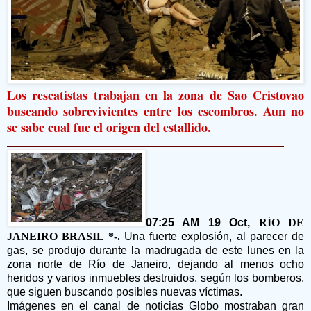
Los rescatistas trabajan en la zona de Sao Cristovao
buscando sobrevivientes entre los escombros. Aun no
se sabe cual fue el origen del estallido.
07:25 AM 19 Oct,
RÍO DE
JANEIRO BRASIL *-.
Una fuerte explosión, al parecer de
gas, se produjo durante la madrugada de este lunes en la
zona norte de Río de Janeiro, dejando al menos ocho
heridos y varios inmuebles destruidos, según los bomberos,
que siguen buscando posibles nuevas víctimas.
Imágenes en el canal de noticias Globo mostraban gran