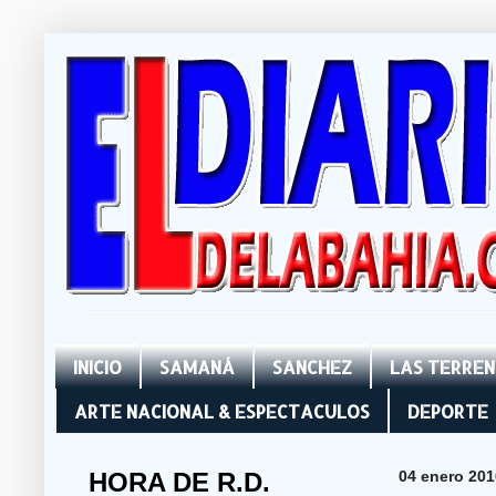
INICIO
SAMANÁ
SANCHEZ
LAS TERRE
ARTE NACIONAL & ESPECTACULOS
DEPORTE
HORA DE R.D.
04 enero 201