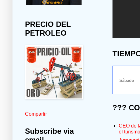
PRECIO DEL
PETROLEO
TIEMP
??? C
Compartir
CEO de la
Subscribe via
el turism
email