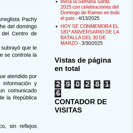
Inicia la Semana Santa
2025 con celebraciones del
Domingo de Ramos en todo
el país
- 4/13/2025
rreglista Pachy
che del domingo
HOY SE CONMEMORA EL
181º ANIVERSARIO DE LA
 del Centro de
BATALLA DEL 30 DE
MARZO
- 3/30/2025
 subrayó que le
e se controla la
Vistas de página
en total
fue atendido por
2
9
0
2
8
1
a información y
 un comunicado
6
de la República
CONTADOR DE
VISITAS
o, sin reflejos