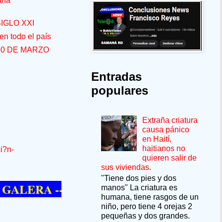
aná
IGLO XXI
n todo el país
30 DE MARZO
Entradas
populares
Extraña criatura
causa pánico
en Haití,
haitianos no
i?n-
quieren salir de
sus viviendas.
"Tiene dos pies y dos
RA --SÍ QUIERE PASAR UN MOMENTO 
manos" La criatura es
humana, tiene rasgos de un
niño, pero tiene 4 orejas 2
pequeñas y dos grandes.