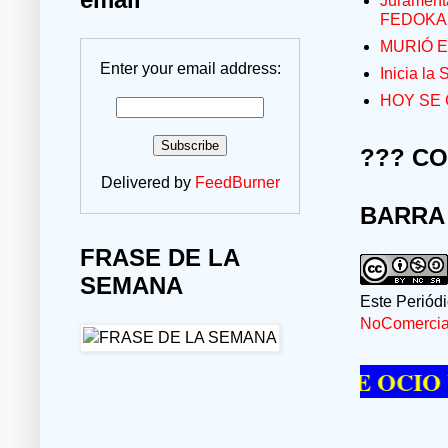
Jurament
FEDOKA
MURIÓ E
Enter your email address:
Inicia la
HOY SE 
??? C
Delivered by
FeedBurner
BARRA
FRASE DE LA
SEMANA
Este Periód
NoComercial
E PASAR UN MOMENTO DE OCIO VISIT