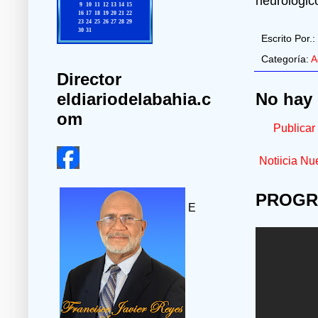
neurológic
Escrito Por.:
Categoría:
A
Director
No hay 
eldiariodelabahia.c
om
Publicar
Notiicia Nu
PROGR
E