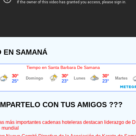
O EN SAMANÁ
Tiempo en Santa Barbara De Samana
OMPARTELO CON TUS AMIGOS ???
s más importantes cadenas hoteleras destacan liderazgo de D
o mundial