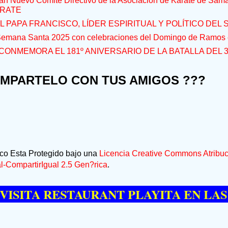
an Nuevo Comité Directivo de la Asociación de Karate de Sam
RATE
L PAPA FRANCISCO, LÍDER ESPIRITUAL Y POLÍTICO DEL S
 Semana Santa 2025 con celebraciones del Domingo de Ramos e
CONMEMORA EL 181º ANIVERSARIO DE LA BATALLA DEL 
OMPARTELO CON TUS AMIGOS ???
ico Esta Protegido bajo una
Licencia Creative Commons Atribuc
-CompartirIgual 2.5 Gen?rica
.
A RESTAURANT PLAYITA EN LAS GALE