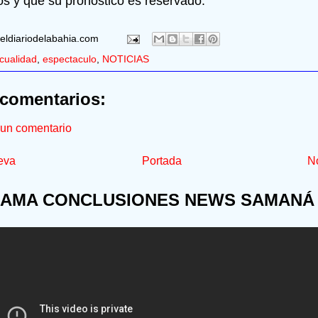
os y que su pronóstico es reservado.
eldiariodelabahia.com
cualidad
,
espectaculo
,
NOTICIAS
comentarios:
 un comentario
eva
Portada
No
AMA CONCLUSIONES NEWS SAMANÁ