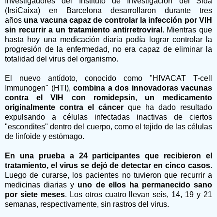
Investigadores del Instituto de Investigación del Sida
(IrsiCaixa) en Barcelona desarrollaron durante tres
años
una vacuna capaz de controlar la infección por VIH
sin recurrir a un tratamiento antirretroviral
. Mientras que
hasta hoy una medicación diaria podía lograr controlar la
progresión de la enfermedad, no era capaz de eliminar la
totalidad del virus del organismo.
El nuevo antídoto, conocido como "HIVACAT T-cell
Immunogen" (HTI),
combina a dos innovadoras vacunas
contra el VIH con romidepsin
,
un medicamento
originalmente contra el cáncer
que ha dado resultado
expulsando a células infectadas inactivas de ciertos
"escondites" dentro del cuerpo, como el tejido de las células
de linfoide y estómago.
En una prueba a 24 participantes que recibieron el
tratamiento, el virus se dejó de detectar en cinco casos
.
Luego de curarse, los pacientes no tuvieron que recurrir a
medicinas diarias y
uno de ellos ha permanecido sano
por siete meses
. Los otros cuatro llevan seis, 14, 19 y 21
semanas, respectivamente, sin rastros del virus.