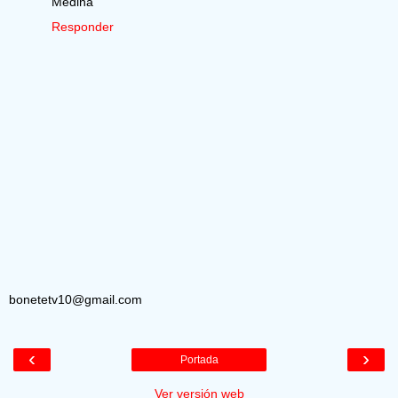
Medina
Responder
bonetetv10@gmail.com
‹
›
Portada
Ver versión web