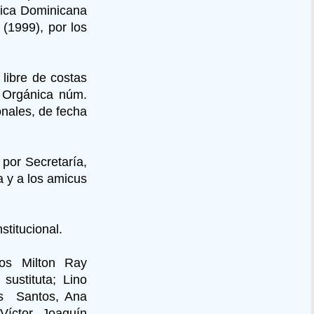
lica Dominicana
 (1999), por los
ibre de costas
y Orgánica núm.
onales, de fecha
or Secretaría,
a y a los amicus
titucional.
dos Milton Ray
ustituta; Lino
os Santos, Ana
Víctor Joaquín