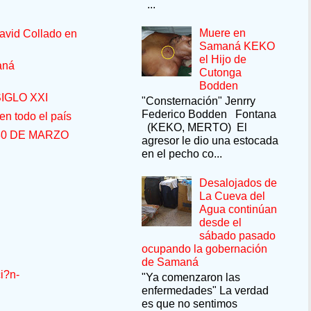
...
Muere en
avid Collado en
Samaná KEKO
el Hijo de
aná
Cutonga
Bodden
IGLO XXI
"Consternación" Jenrry
Federico Bodden Fontana
n todo el país
(KEKO, MERTO) El
30 DE MARZO
agresor le dio una estocada
en el pecho co...
Desalojados de
La Cueva del
Agua continúan
desde el
sábado pasado
ocupando la gobernación
de Samaná
i?n-
"Ya comenzaron las
enfermedades" La verdad
es que no sentimos