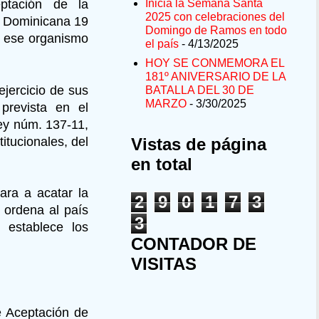
eptación de la
Inicia la Semana Santa
2025 con celebraciones del
a Dominicana 19
Domingo de Ramos en todo
e ese organismo
el país
- 4/13/2025
HOY SE CONMEMORA EL
181º ANIVERSARIO DE LA
jercicio de sus
BATALLA DEL 30 DE
MARZO
- 3/30/2025
prevista en el
Ley núm. 137-11,
itucionales, del
Vistas de página
en total
ara a acatar la
2
9
0
1
7
3
 ordena al país
3
 establece los
CONTADOR DE
VISITAS
 Aceptación de