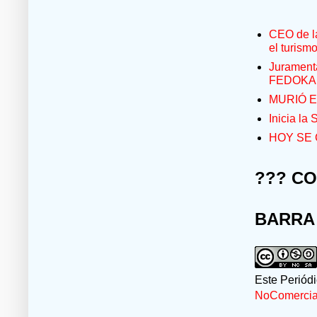
CEO de la
el turism
Jurament
FEDOKA
MURIÓ E
Inicia la
HOY SE 
??? C
BARRA
Este Periód
NoComercial