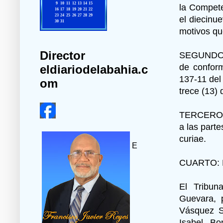
la Compete
el diecinu
motivos qu
Director
SEGUNDO: 
de conform
eldiariodelabahia.c
137-11 del
om
trece (13) 
TERCERO: 
a las part
curiae.
E
CUARTO: DI
El Tribun
Guevara, 
Vásquez S
Isabel Bo