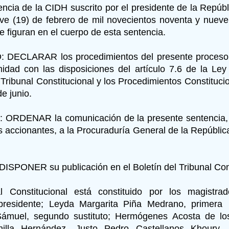
ncia de la CIDH suscrito por el presidente de la Repúb
eve (19) de febrero de mil novecientos noventa y nueve
e figuran en el cuerpo de esta sentencia.
DECLARAR los procedimientos del presente proceso l
idad con las disposiciones del artículo 7.6 de la Le
 Tribunal Constitucional y los Procedimientos Constituci
de junio.
ORDENAR la comunicación de la presente sentencia, p
es accionantes, a la Procuraduría General de la Repúblic
SPONER su publicación en el Boletín del Tribunal Cons
al Constitucional está constituido por los magistra
presidente; Leyda Margarita Piña Medrano, primera s
ámuel, segundo sustituto; Hermógenes Acosta de l
nilla Hernández, Justo Pedro Castellanos Khoury, 