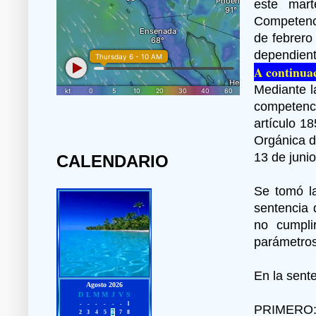
este mart
Competenci
de febrero
dependient
A continuac
Mediante l
competenc
artículo 18
Orgánica d
13 de juni
CALENDARIO
Se tomó la
sentencia 
no cumpli
parámetros
En la sent
PRIMERO: 