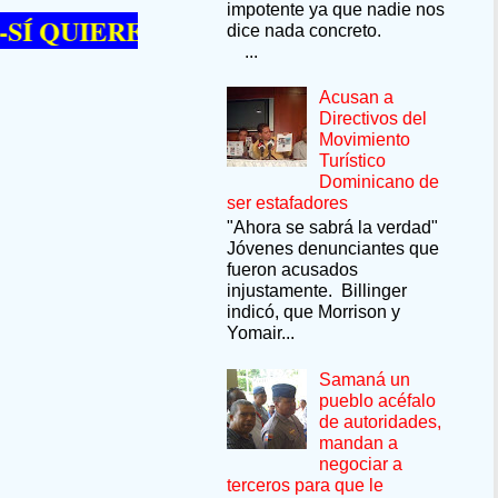
impotente ya que nadie nos
UIERE PASAR UN MOMENTO DE OCIO V
dice nada concreto.
...
Acusan a
Directivos del
Movimiento
Turístico
Dominicano de
ser estafadores
"Ahora se sabrá la verdad"
Jóvenes denunciantes que
fueron acusados
injustamente. Billinger
indicó, que Morrison y
Yomair...
Samaná un
pueblo acéfalo
de autoridades,
mandan a
negociar a
terceros para que le