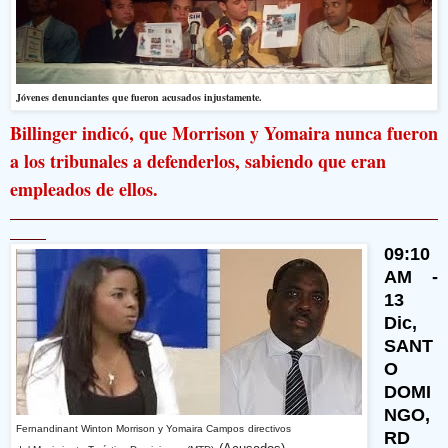
Jóvenes denunciantes que fueron acusados injustamente.
Billinger indicó, que Morrison y Yomaira nunca fueron
a los tribunales a defenderlos, sabiendo que eran
empleados de ellos.
09:10
AM -
13
Dic,
SANT
O
DOMI
NGO,
Fernandinant Winton Morrison y Yomaira Campos
directivos
RD